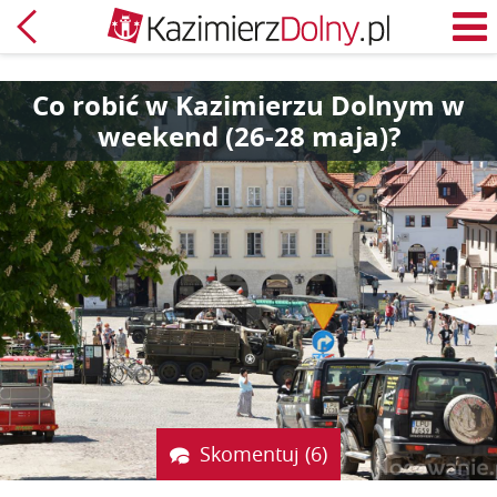
Powrót
M
Co robić w Kazimierzu Dolnym w
weekend (26-28 maja)?
Skomentuj (6)