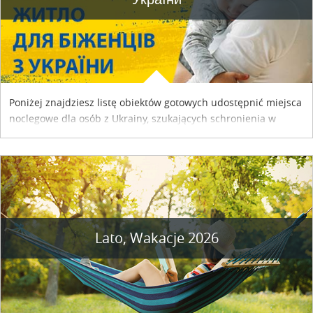
Poniżej znajdziesz listę obiektów gotowych udostępnić miejsca
noclegowe dla osób z Ukrainy, szukających schronienia w
naszym kraju. Skontaktuj się z właścicielem obiektu i uzgodnij
szczegóły....
Lato, Wakacje 2026