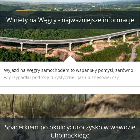
Winiety na Węgry - najważniejsze informacje
Wyjazd na Węgry samochodem to wspaniały pomysł, zarówno
w przypadku podróży turystycznej, jak i biznesowej czy
służbowej. Pamiętać tylko trzeba o wykupieniu winiety, co
można szybko i sprawnie zrobić online. Materiał powstał dzięki
współpracy reklamowej z Hungary Vignette.
Spacerkiem po okolicy: uroczysko w wąwozie
Chojnackiego