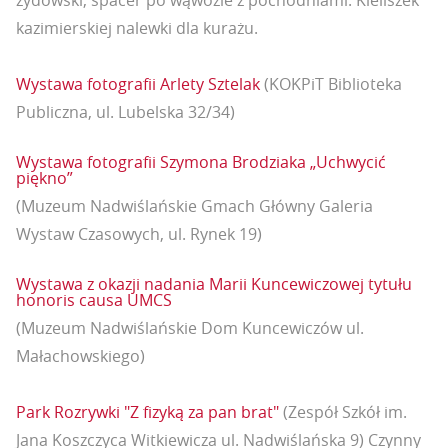
żydowski, spacer po wąwozie z pochodniami. Kieliszek
kazimierskiej nalewki dla kurażu.
Wystawa fotografii Arlety Sztelak
(KOKPiT Biblioteka
Publiczna, ul. Lubelska 32/34)
Wystawa fotografii Szymona Brodziaka „Uchwycić
piękno”
(Muzeum Nadwiślańskie Gmach Główny Galeria
Wystaw Czasowych, ul. Rynek 19)
Wystawa z okazji nadania Marii Kuncewiczowej tytułu
honoris causa UMCS
(Muzeum Nadwiślańskie Dom Kuncewiczów ul.
Małachowskiego)
Park Rozrywki "Z fizyką za pan brat"
(Zespół Szkół im.
Jana Koszczyca Witkiewicza ul. Nadwiślańska 9) Czynny