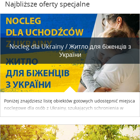
Najbliższe oferty specjalne
Nocleg dla Ukrainy / Житло для бiженцiв з
України
Poniżej znajdziesz listę obiektów gotowych udostępnić miejsca
noclegowe dla osób z Ukrainy, szukających schronienia w
naszym kraju. Skontaktuj się z właścicielem obiektu i uzgodnij
szczegóły....