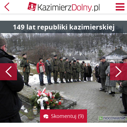
Powrót
M
149 lat republiki kazimierskiej
Poprzedni
Skomentuj (9)