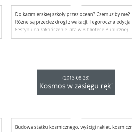
Do kazimierskiej szkoły przez ocean? Czemuż by nie?
Różne są przecież drogi z wakacji. Tegoroczna edycja
Festynu na zakończenie lata w Bibliotece Publicznej
upłynęła pod hasłem „Dotkniecie Oceanu”.
(2013-08-28)
Kosmos w zasięgu ręki
Budowa statku kosmicznego, wyścigi rakiet, kosmicz