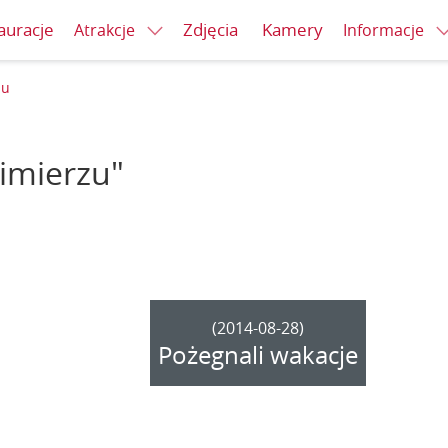
auracje
Zdjęcia
Kamery
Atrakcje
Informacje
zu
zimierzu"
(2014-08-28)
Pożegnali wakacje