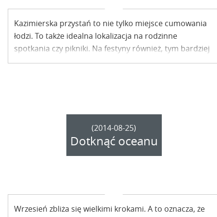
Kazimierska przystań to nie tylko miejsce cumowania
łodzi. To także idealna lokalizacja na rodzinne
spotkania czy pikniki. Na festyny również, tym bardziej
charytatywne. W miniony weekend kazimierzacy
spotkali się na terenie portu jachtowego, by wesprzeć
sześcioletniego Franka.
(2014-08-25)
Dotknąć oceanu
Wrzesień zbliża się wielkimi krokami. A to oznacza, że