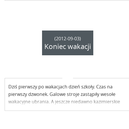
(2012-09-03)
Koniec wakacji
Dziś pierwszy po wakacjach dzień szkoły. Czas na
pierwszy dzwonek. Galowe stroje zastąpiły wesołe
wakacyjne ubrania. A jeszcze niedawno kazimierskie
dzieci w Miejsko – Gminnej Bibliotece Publicznej
beztrosko bawiły się podczas festynu na pożegnanie
lata…