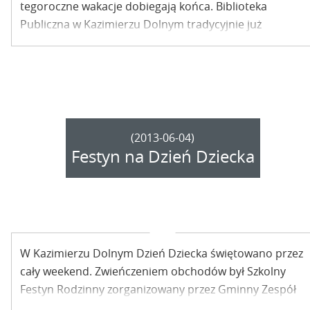
tegoroczne wakacje dobiegają końca. Biblioteka
Publiczna w Kazimierzu Dolnym tradycyjnie już
zaprasza wszystkie dzieci na festyn – tym razem pod
hasłem „Dotknięcie Oceanu”.
(2013-06-04)
Festyn na Dzień Dziecka
W Kazimierzu Dolnym Dzień Dziecka świętowano przez
cały weekend. Zwieńczeniem obchodów był Szkolny
Festyn Rodzinny zorganizowany przez Gminny Zespół
Szkół w Kazimierzu Dolnym.
NOWE ZDJĘCIA.