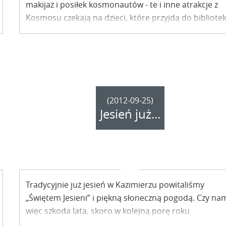
makijaż i posiłek kosmonautów - te i inne atrakcje z
Kosmosu czekają na dzieci, które przyjdą do bibliotek
29 sierpnia. Festyn na zakończenie lata już w czwarte
(2012-09-25)
Jesień już...
Tradycyjnie już jesień w Kazimierzu powitaliśmy
„Świętem Jesieni” i piękną słoneczną pogodą. Czy na
więc szkoda lata, skoro w kolejną porę roku
wchodzimy tak słonecznie?