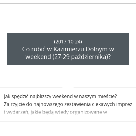
w mieście. Już teraz zobaczcie, co będzie się działo w tym
czasie.
(2017-10-24)
Co robić w Kazimierzu Dolnym w
weekend (27-29 października)?
Jak spędzić najbliższy weekend w naszym mieście?
Zajrzyjcie do najnowszego zestawienia ciekawych imprez
i wydarzeń, jakie będą wtedy organizowane w
Kazimierzu.