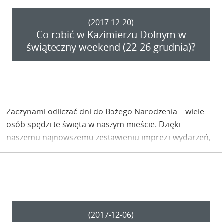
(2017-12-20)
Co robić w Kazimierzu Dolnym w
świąteczny weekend (22-26 grudnia)?
Zaczynami odliczać dni do Bożego Narodzenia – wiele
osób spędzi te święta w naszym mieście. Dzięki
naszemu najnowszemu zestawieniu imprez i wydarzeń,
łatwiej będzie zaplanować bożonarodzeniowy pobyt w
Kazimierzu Dolnym.
(2017-12-06)