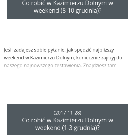
Co robić w Kazimierzu Dolnym w
weekend (8-10 grudnia)?
Jeśli zadajesz sobie pytanie, jak spędzić najbliższy
weekend w Kazimierzu Dolnym, koniecznie zajrzyj do
naszego najnowszego zestawienia. Znajdziesz tam
informacje o wydarzeniach, koncertach i spotkaniach,
dzięki czemu z łatwością zaplanujesz swój pobyt w
naszym mieście.
(2017-11-28)
Co robić w Kazimierzu Dolnym w
weekend (1-3 grudnia)?