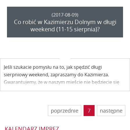
(2017-08-09)
Co robić w Kazimierzu Dolnym w długi
weekend (11-15 sierpnia)?
Jeśli szukacie pomysłu na to, jak spędzić długi
sierpniowy weekend, zapraszamy do Kazimierza.
Gwarantujemy, że w naszym mieście nie będziecie się
nudzić. Z poniższego zestawienia dowiecie się, na jakie
imprezy i wydarzenia warto zwrócić uwagę.
poprzednie
7
następne
KALENDARZ IMPREZ