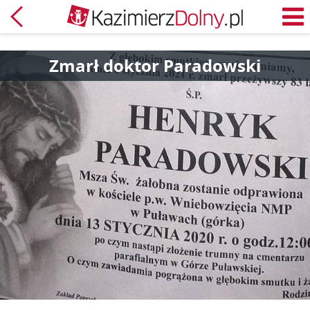
Powrót
M
Zmarł doktor Paradowski