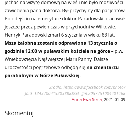
jechać na wizytę domową na wieś i nie było możliwości
zawiezienia pana doktora. Był przychylny dla pacjentów.
Po odejściu na emeryturę doktor Paradowski pracował
jeszcze przez pewien czas w przychodni w Wilkowie.
Henryk Paradowski zmarł 6 stycznia w wieku 83 lat.
Msza żałobna zostanie odprawiona 13 stycznia o
godzinie 12:00 w puławskim kościele na górce
– p.w.
Wniebowzięcia Najświętszej Marii Panny. Dalsze
uroczystości pogrzebowe odbędą się
na cmentarzu
parafialnym w Górze Puławskiej.
Źródło: https://www.facebook.com/photo?
fbid=1343700419303888&set=gm.2057751004401468
Anna Ewa Soria
,
2021-01-09
Skomentuj