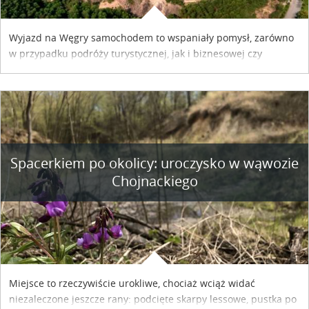
Wyjazd na Węgry samochodem to wspaniały pomysł, zarówno
w przypadku podróży turystycznej, jak i biznesowej czy
służbowej. Pamiętać tylko trzeba o wykupieniu winiety, co
można szybko i sprawnie zrobić online. Materiał powstał dzięki
współpracy reklamowej z Hungary Vignette.
Spacerkiem po okolicy: uroczysko w wąwozie
Chojnackiego
Miejsce to rzeczywiście urokliwe, chociaż wciąż widać
niezaleczone jeszcze rany: podcięte skarpy lessowe, pustka po