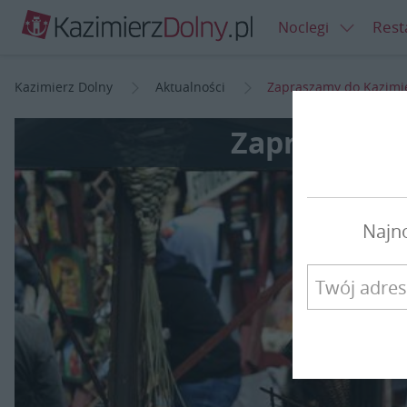
Rest
Noclegi
Kazimierz Dolny
Aktualności
Zapraszamy do Kazimi
Zapraszamy 
Najn