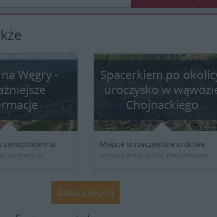
akże
 na Węgry -
Spacerkiem po okolic
ażniejsze
uroczysko w wąwozi
ormacje
Chojnackiego
y samochodem to
Miejsce to rzeczywiście urokliwe,
ł, zarówno w
chociaż wciąż widać niezaleczone
y turystycznej, jak i
jeszcze rany: podcięte skarpy lesso
służbowej. Pamiętać
pustka po nielegalnie wyciętych
ykupieniu winiety, co
drzewach, bajorko po dawnym staw
Zobacz więcej
sprawnie zrobić
rybnym. Miały tu stać trzy nielegaln
 powstał dzięki
postawione drewniane dacze. Nie