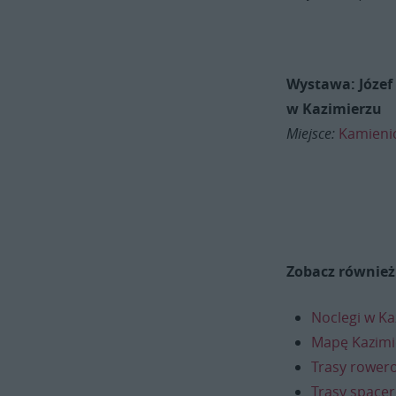
Wystawa: Józef 
w Kazimierzu
Miejsce:
Kamieni
Zobacz również
Noclegi w K
Mapę Kazimi
Trasy rower
Trasy space