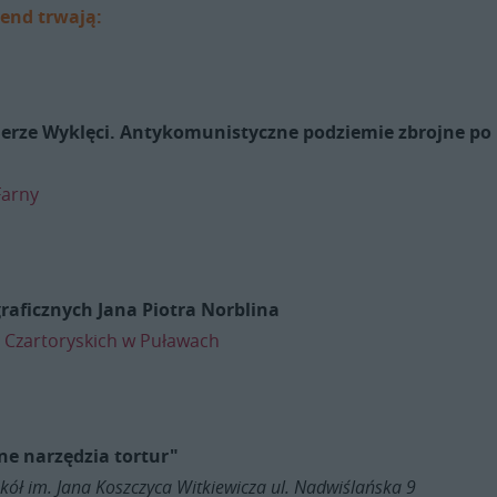
kend trwają:
erze Wyklęci. Antykomunistyczne podziemie zbrojne po
Farny
raficznych Jana Piotra Norblina
Czartoryskich w Puławach
e narzędzia tortur"
zkół im. Jana Koszczyca Witkiewicza ul. Nadwiślańska 9