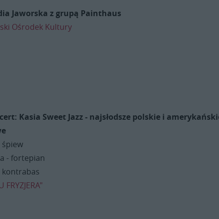
ia Jaworska z grupą Painthaus
ski Ośrodek Kultury
a
cert: Kasia Sweet Jazz - najsłodsze polskie i amerykański
we
- śpiew
 - fortepian
– kontrabas
U FRYZJERA"