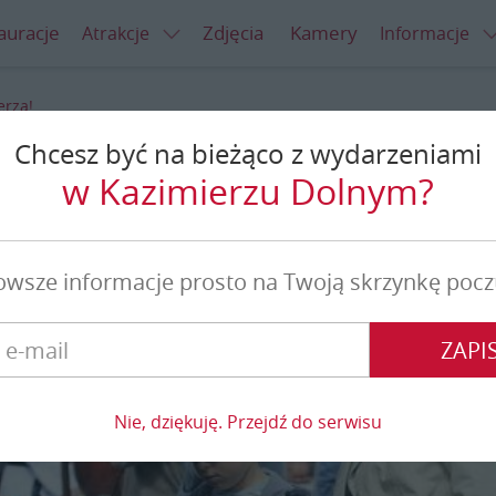
auracje
Zdjęcia
Kamery
Atrakcje
Informacje
erza!
Chcesz być na bieżąco z wydarzeniami
do Kazimierza!
w Kazimierzu Dolnym?
owsze informacje prosto na Twoją skrzynkę pocz
ZAPIS
Nie, dziękuję. Przejdź do serwisu