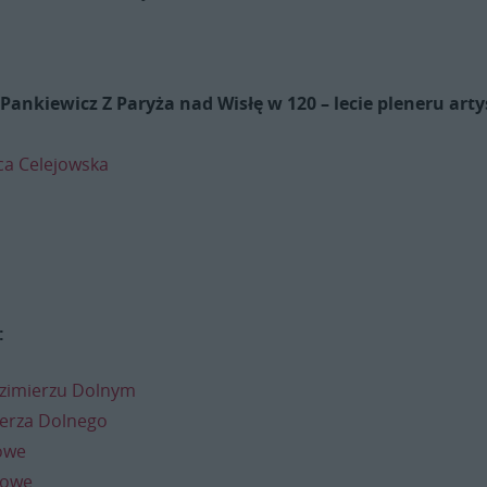
Pankiewicz Z Paryża nad Wisłę w 120 – lecie pleneru arty
ca Celejowska
:
azimierzu Dolnym
erza Dolnego
owe
rowe