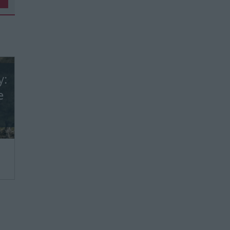
y:
e
we,
ie
ie