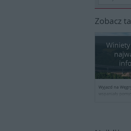
Zobacz t
Winiety
najw
inf
Wyjazd na Węgr
wspaniały pomys
przypadku podróż
biznesowej czy 
tylko trzeba o w
można szybko i 
online. Materiał