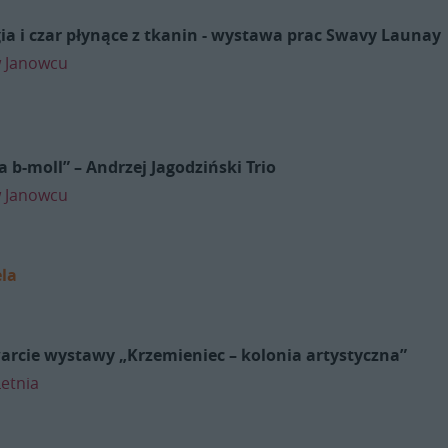
ia i czar płynące z tkanin - wystawa prac Swavy Launay
 Janowcu
 b-moll” – Andrzej Jagodziński Trio
 Janowcu
ela
arcie wystawy „Krzemieniec – kolonia artystyczna”
Letnia