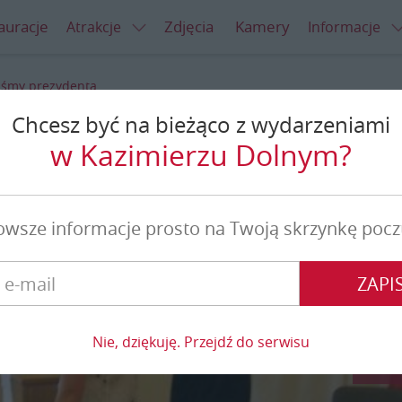
auracje
Zdjęcia
Kamery
Atrakcje
Informacje
iśmy prezydenta
Chcesz być na bieżąco z wydarzeniami
y prezydenta
w Kazimierzu Dolnym?
owsze informacje prosto na Twoją skrzynkę pocz
ZAPIS
Nie, dziękuję. Przejdź do serwisu