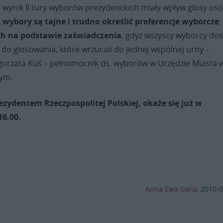
 wynik II tury wyborów prezydenckich miały wpływ glosy osó
k
wybory są tajne i trudno określić preferencje wyborcze
ch na podstawie zaświadczenia
, gdyż wszyscy wyborcy dos
 do glosowania, które wrzucali do jednej wspólnej urny –
gorzata Kuś – pełnomocnik ds. wyborów w Urzędzie Miasta 
nym.
ezydentem Rzeczpospolitej Polskiej, okaże się już w
16.00.
Anna Ewa Soria
,
2010-0