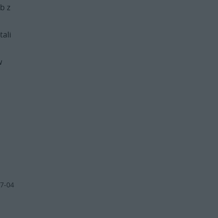
b z
tali
w
7-04