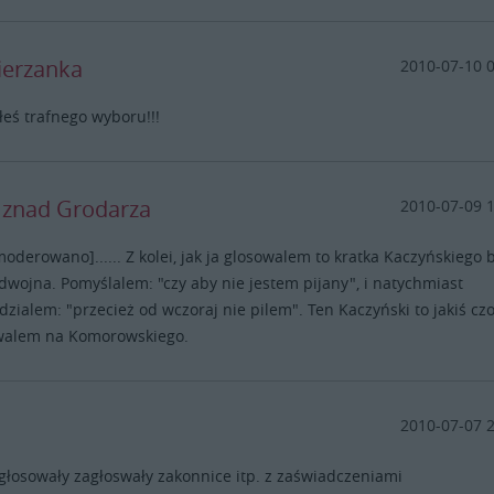
ierzanka
2010-07-10 
łeś trafnego wyboru!!!
y znad Grodarza
2010-07-09 
moderowano]...... Z kolei, jak ja glosowalem to kratka Kaczyńskiego 
dwojna. Pomyślalem: "czy aby nie jestem pijany", i natychmiast
zialem: "przecież od wczoraj nie pilem". Ten Kaczyński to jakiś czor
walem na Komorowskiego.
2010-07-07 
głosowały zagłoswały zakonnice itp. z zaświadczeniami