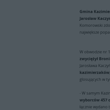
Gmina Kazimierz
Jarosław Kaczy
Komorowski zdoby
największe popa
W obwodzie nr 1
zwyciężył Bron
Jarosława Kaczy
kazimierzaków
glosujących w t
- W samym Kazim
wyborców 457 o
łącznie wydano 