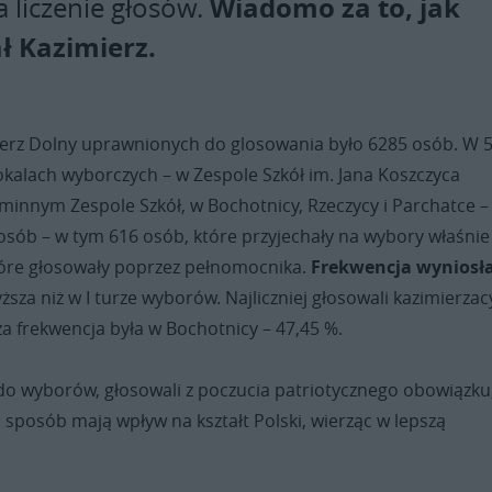
Wiadomo za to, jak
a liczenie głosów.
ł Kazimierz.
erz Dolny uprawnionych do glosowania było 6285 osób. W 
lokalach wyborczych – w Zespole Szkół im. Jana Koszczyca
minnym Zespole Szkół, w Bochotnicy, Rzeczycy i Parchatce –
osób – w tym 616 osób, które przyjechały na wybory właśnie
które głosowały poprzez pełnomocnika.
Frekwencja wyniosł
yższa niż w I turze wyborów. Najliczniej głosowali kazimierzac
za frekwencja była w Bochotnicy – 47,45 %.
i do wyborów, głosowali z poczucia patriotycznego obowiązku
n sposób mają wpływ na kształt Polski, wierząc w lepszą