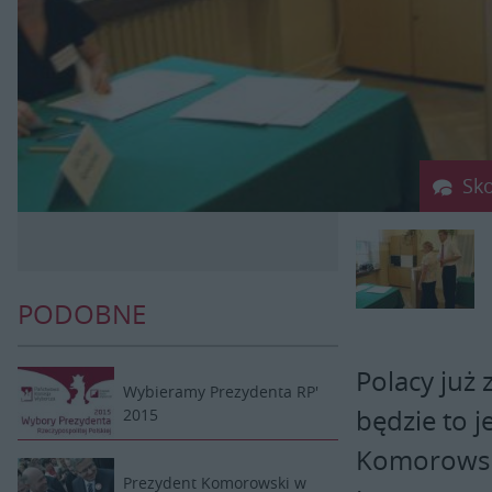
Sk
PODOBNE
Polacy już 
Wybieramy Prezydenta RP'
będzie to j
2015
Komorowski
Prezydent Komorowski w