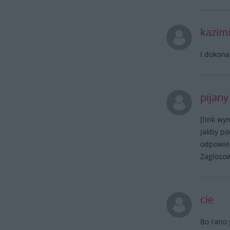
kazim
I dokona
pijan
[link wy
jakby po
odpowied
Zagloso
cie
Bo rano 