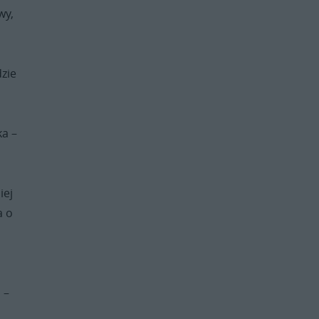
wy,
dzie
ka –
iej
a o
 –