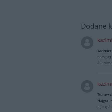
Dodane 
kazim
kazimier
nałogu;)
Ale niest
kazim
Też uważ
Najgorsz
pijanych