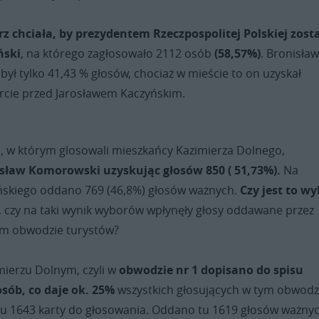
 chciała, by prezydentem Rzeczpospolitej Polskiej zost
ński
, na którego zagłosowało 2112 osób
(58,57%)
. Bronisła
ł tylko 41,43 % głosów, chociaż w mieście to on uzyskał
rcie przed Jarosławem Kaczyńskim.
, w którym glosowali mieszkańcy Kazimierza Dolnego,
isław Komorowski uzyskując głosów 850 ( 51,73%).
Na
ńskiego oddano 769 (46,8%) głosów ważnych.
Czy jest to wy
, czy na taki wynik wyborów wpłynęły głosy oddawane przez
ym obwodzie turystów?
ierzu Dolnym, czyli w
obwodzie nr 1 dopisano do spisu
sób, co daje ok. 25%
wszystkich głosujących w tym obwodz
tu 1643 karty do głosowania. Oddano tu 1619 głosów ważnyc