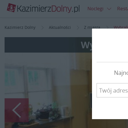
Rest
Noclegi
Kazimierz Dolny
Aktualności
Z miasta
Wybral
Wybraliśm
Najn
Poprzedni