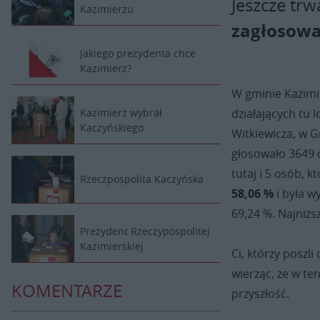
Jeszcze trw
Kazimierzu
zagłosowa
Jakiego prezydenta chce
Kazimierz?
W gminie Kazimi
działających tu 
Kazimierz wybrał
Kaczyńskiego
Witkiewicza, w G
głosowało 3649 
tutaj i 5 osób, 
Rzeczpospolita Kaczyńska
58,06 %
i była w
69,24 %. Najniżs
Prezydent Rzeczypospolitej
Kazimierskiej
Ci, którzy poszl
wierząc, że w te
KOMENTARZE
przyszłość.