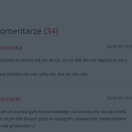
komentarze
(34)
ierzanka
2010-07-10 
zaninie to zacznij się już leczyć, bo za 500 dni nie wyjdziesz już z
ety błedów nie robi tylko ten, kto nic nie robi.
ierzanin
2010-07-10 
am że bufona gafę Komorowskiego na trzeźwo nie da się znieść.
e że po 500 dniach grozi to nałogiem i poważnym zwiększeniem
 nad grodarzem ;)