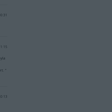
00:31
11:15
byla
t. "
20:13