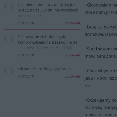
- Glosowałam na 
kazimierzaninie to zacznij się już
leczyć, bo za 500 dni nie wyjdziesz
które nam przed
już z nałogu;)
Ale niestety błedów nie robi tylko
10.07.2010
odpowiedz
- Liczę, że po w
ten, kto nic nie robi.
draństwa, łapów
Też uważam że bufona gafę
Komorowskiego na trzeźwo nie da
się znieść. Najgorsze że po 500
- Spodziewam si
dniach grozi to nałogiem i
10.07.2010
odpowiedz
mówi pani Zofia.
poważnym zwiększeniem pijanych
nad grodarzem ;)
I dokonałeś trafnego wyboru!!!
- Chciałabym roz
10.07.2010
odpowiedz
jadu i kłótni ni
to.
- Oczekujemy po
stanowią tradycj
mówią o swoich 