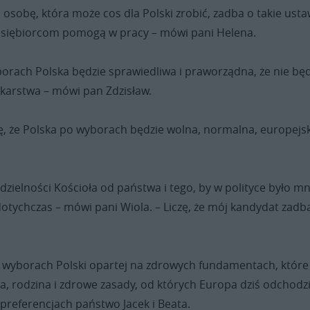
osobę, która może cos dla Polski zrobić, zadba o takie usta
siębiorcom pomogą w pracy – mówi pani Helena.
yborach Polska będzie sprawiedliwa i praworządna, że nie bę
karstwa – mówi pan Zdzisław.
ę, że Polska po wyborach będzie wolna, normalna, europejs
dzielności Kościoła od państwa i tego, by w polityce było mn
ż dotychczas – mówi pani Wiola. – Liczę, że mój kandydat zadb
 wyborach Polski opartej na zdrowych fundamentach, które
a, rodzina i zdrowe zasady, od których Europa dziś odchodzi
preferencjach państwo Jacek i Beata.