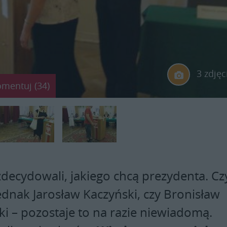
3 zdjęc
omentuj (34)
zdecydowali, jakiego chcą prezydenta. Cz
ednak Jarosław Kaczyński, czy Bronisław
 – pozostaje to na razie niewiadomą.