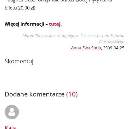
biletu 20,00 zł)
Więcej informacji –
tutaj.
Marek Torzewski z córką Agatą. Fot. z archiwum Zajazdu
Piastowskiego
Anna Ewa Soria
,
2009-04-25
Skomentuj
Dodane komentarze
(10)
Kaja