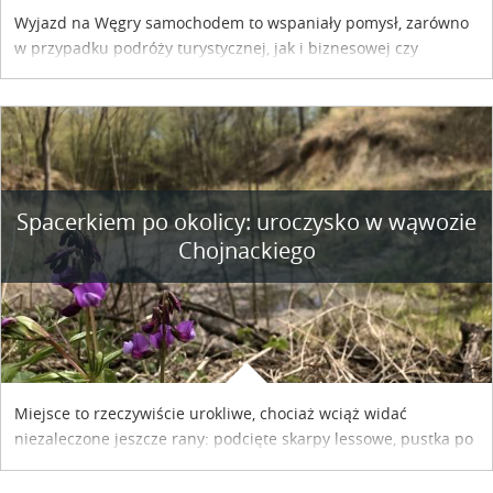
Wyjazd na Węgry samochodem to wspaniały pomysł, zarówno
w przypadku podróży turystycznej, jak i biznesowej czy
służbowej. Pamiętać tylko trzeba o wykupieniu winiety, co
można szybko i sprawnie zrobić online. Materiał powstał dzięki
współpracy reklamowej z Hungary Vignette.
Spacerkiem po okolicy: uroczysko w wąwozie
Chojnackiego
Miejsce to rzeczywiście urokliwe, chociaż wciąż widać
niezaleczone jeszcze rany: podcięte skarpy lessowe, pustka po
nielegalnie wyciętych drzewach, bajorko po dawnym stawie
rybnym. Miały tu stać trzy nielegalnie postawione drewniane