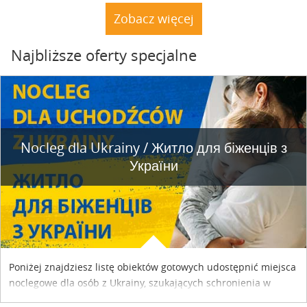
dacze. Nie stoją. A natura powoli dochodzi do siebie.
Zobacz więcej
Najbliższe oferty specjalne
Nocleg dla Ukrainy / Житло для бiженцiв з
України
Poniżej znajdziesz listę obiektów gotowych udostępnić miejsca
noclegowe dla osób z Ukrainy, szukających schronienia w
naszym kraju. Skontaktuj się z właścicielem obiektu i uzgodnij