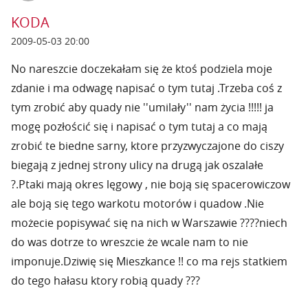
KODA
2009-05-03 20:00
No nareszcie doczekałam się że ktoś podziela moje
zdanie i ma odwagę napisać o tym tutaj .Trzeba coś z
tym zrobić aby quady nie ''umilały'' nam życia !!!!! ja
mogę pozłościć się i napisać o tym tutaj a co mają
zrobić te biedne sarny, ktore przyzwyczajone do ciszy
biegają z jednej strony ulicy na drugą jak oszalałe
?.Ptaki mają okres lęgowy , nie boją się spacerowiczow
ale boją się tego warkotu motorów i quadow .Nie
możecie popisywać się na nich w Warszawie ????niech
do was dotrze to wreszcie że wcale nam to nie
imponuje.Dziwię się Mieszkance !! co ma rejs statkiem
do tego hałasu ktory robią quady ???