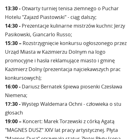
13:30 -
Otwarty turniej tenisa ziemnego o Puchar
Hotelu "Zajazd Piastowski" - ciąg dalszy;
14:30 -
Prezentacje kulinarne mistrzów kuchni: Jerzy
Pasikowski, Giancarlo Russo;
15:30 –
Rozstrzygnięcie konkursu ogłoszonego przez
Urząd Miasta w Kazimierzu Dolnym na logo
promocyjne i hasła reklamujące miasto i gminę
Kazimierz Dolny (prezentacja najciekawszych prac
konkursowych);
16:00 -
Dariusz Bernatek śpiewa piosenki Czesława
Niemena;
17:30 -
Występ Waldemara Ochni - człowieka o stu
głosach
19:00 –
Koncert: Marek Torzewski z córką Agatą
"MAGNES DUSZ" XXV lat pracy artystycznej. Płyta
"Magnes Dusz" otrzymała status Złotej Płyty (cena