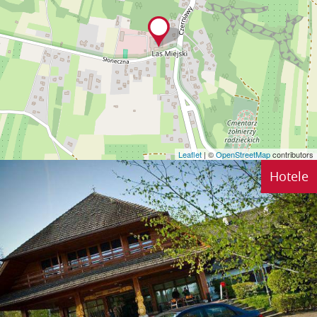
Leaflet
| ©
OpenStreetMap
contributors
Hotele