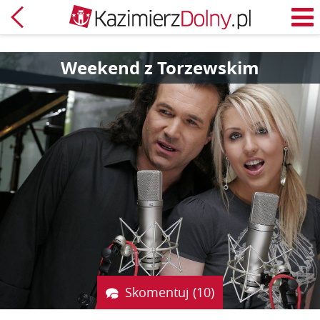
Powrót
M
Weekend z Torzewskim
Skomentuj (10)