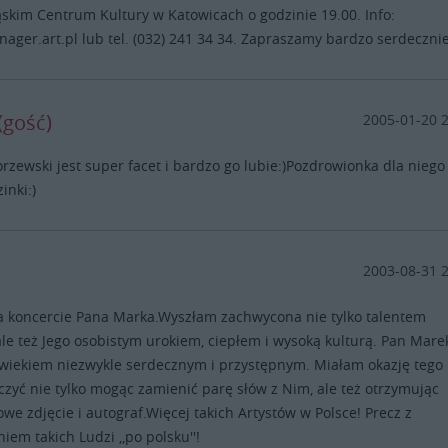
skim Centrum Kultury w Katowicach o godzinie 19.00. Info:
ger.art.pl lub tel. (032) 241 34 34. Zapraszamy bardzo serdecznie
(gość)
2005-01-20 
rzewski jest super facet i bardzo go lubie:)Pozdrowionka dla niego 
inki:)
2003-08-31 
a koncercie Pana Marka.Wyszłam zachwycona nie tylko talentem
 ale też Jego osobistym urokiem, ciepłem i wysoką kulturą. Pan Mare
owiekiem niezwykle serdecznym i przystępnym. Miałam okazję tego
zyć nie tylko mogąc zamienić parę słów z Nim, ale też otrzymując
we zdjęcie i autograf.Więcej takich Artystów w Polsce! Precz z
niem takich Ludzi ,,po polsku''!