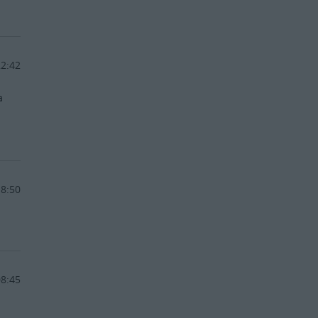
22:42
a
ł
18:50
08:45