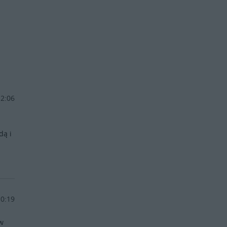
12:06
dą i
10:19
 w