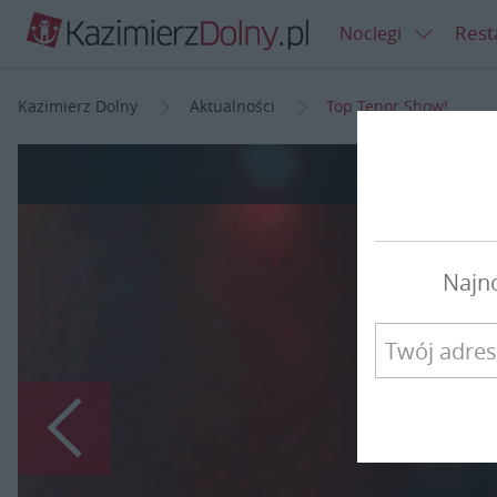
Rest
Noclegi
Kazimierz Dolny
Aktualności
Top Tenor Show!
Top Te
Najn
Poprzedni