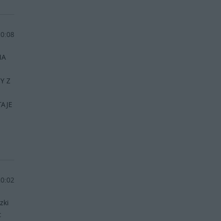
10:08
MA
Y Z
TAJE
20:02
zki
t