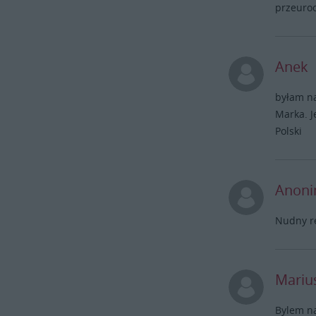
przeuroc
Anek
byłam na
Marka. J
Polski
Anon
Nudny re
Mariu
Bylem na