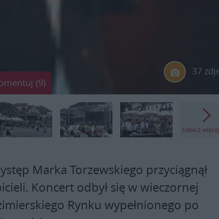
37 zdj
omentuj (9)
zobacz więce
ystęp Marka Torzewskiego przyciągnął
icieli. Koncert odbył się w wieczornej
azimierskiego Rynku wypełnionego po