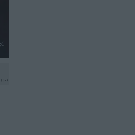
ęć
j
(37)