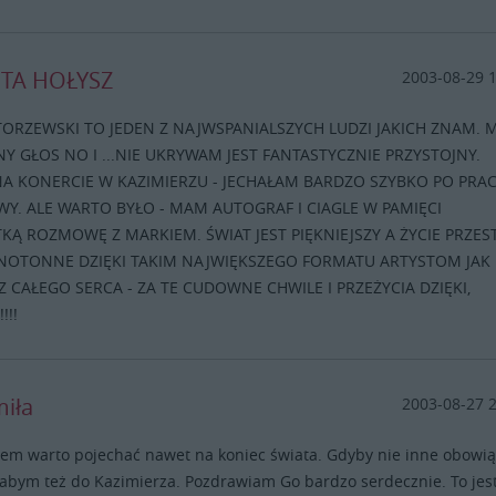
TA HOŁYSZ
2003-08-29 
ORZEWSKI TO JEDEN Z NAJWSPANIALSZYCH LUDZI JAKICH ZNAM. 
 GŁOS NO I ...NIE UKRYWAM JEST FANTASTYCZNIE PRZYSTOJNY.
A KONERCIE W KAZIMIERZU - JECHAŁAM BARDZO SZYBKO PO PRAC
Y. ALE WARTO BYŁO - MAM AUTOGRAF I CIAGLE W PAMIĘCI
KĄ ROZMOWĘ Z MARKIEM. ŚWIAT JEST PIĘKNIEJSZY A ŻYCIE PRZES
NOTONNE DZIĘKI TAKIM NAJWIĘKSZEGO FORMATU ARTYSTOM JAK
Z CAŁEGO SERCA - ZA TE CUDOWNE CHWILE I PRZEŻYCIA DZIĘKI,
!!!
iła
2003-08-27 
em warto pojechać nawet na koniec świata. Gdyby nie inne obowią
abym też do Kazimierza. Pozdrawiam Go bardzo serdecznie. To jes