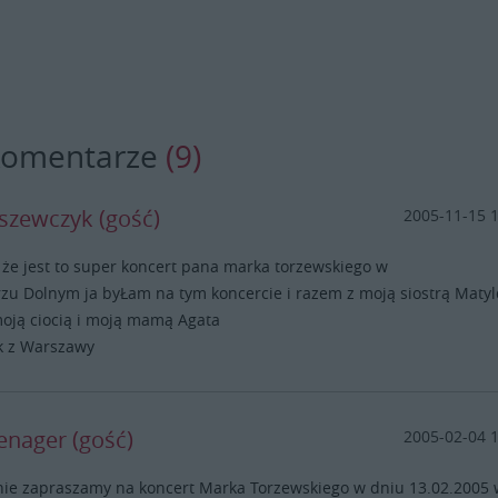
komentarze
(9)
szewczyk (gość)
2005-11-15 
e jest to super koncert pana marka torzewskiego w
zu Dolnym ja byŁam na tym koncercie i razem z moją siostrą Matyl
moją ciocią i moją mamą Agata
k z Warszawy
enager (gość)
2005-02-04 
nie zapraszamy na koncert Marka Torzewskiego w dniu 13.02.2005