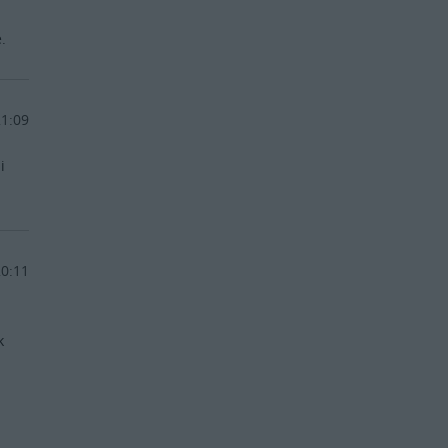
.
21:09
i
20:11
k