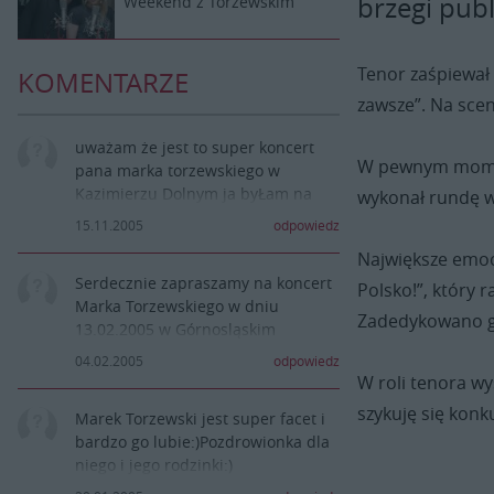
brzegi publ
Weekend z Torzewskim
Tenor zaśpiewał 
KOMENTARZE
zawsze”. Na sce
uważam że jest to super koncert
W pewnym momenc
pana marka torzewskiego w
Kazimierzu Dolnym ja byŁam na
wykonał rundę w
tym koncercie i razem z moją
15.11.2005
odpowiedz
siostrą Matyldą i Zuzią i moją ciocią
Największe emoc
i moją mamą Agata
Serdecznie zapraszamy na koncert
szewczyk z Warszawy
Polsko!”, który
Marka Torzewskiego w dniu
Zadedykowano go
13.02.2005 w Górnosląskim
Centrum Kultury w Katowicach o
04.02.2005
odpowiedz
godzinie 19.00. Info:
W roli tenora w
www.menager.art.pl lub tel. (032)
szykuję się konku
Marek Torzewski jest super facet i
241 34 34. Zapraszamy bardzo
bardzo go lubie:)Pozdrowionka dla
serdecznie.
niego i jego rodzinki:)