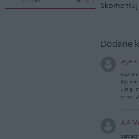
20.01.2005
odpowiedz
Skomentuj
Dodane 
agata 
uważam ż
Kazimier
Zuzią i 
szewczy
A.A M
Serdecz