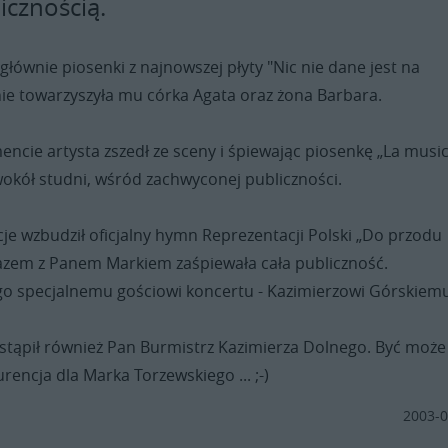
icznością.
głównie piosenki z najnowszej płyty "Nic nie dane jest na
nie towarzyszyła mu córka Agata oraz żona Barbara.
ie artysta zszedł ze sceny i śpiewając piosenkę „La musi
okół studni, wśród zachwyconej publiczności.
je wzbudził oficjalny hymn Reprezentacji Polski „Do przodu
 razem z Panem Markiem zaśpiewała cała publiczność.
 specjalnemu gościowi koncertu - Kazimierzowi Górskiem
ystąpił również Pan Burmistrz Kazimierza Dolnego. Być może
rencja dla Marka Torzewskiego ... ;-)
2003-0