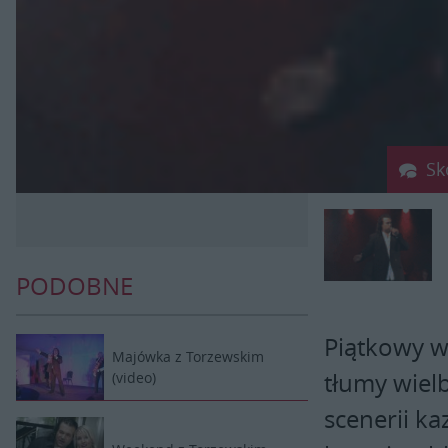
Sk
PODOBNE
Piątkowy w
Majówka z Torzewskim
tłumy wielb
(video)
scenerii k