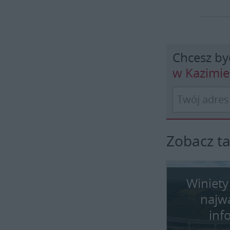
Chcesz by
w Kazimi
Zobacz t
Winiety
najw
inf