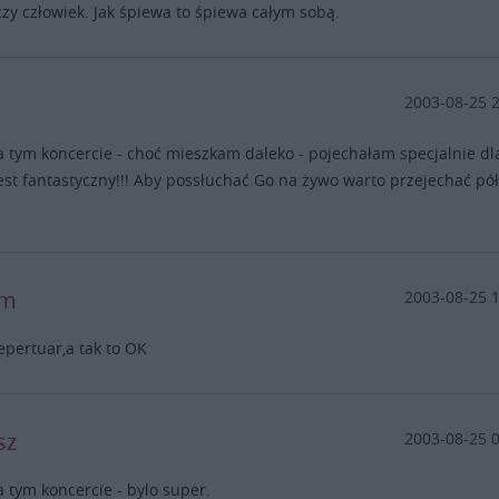
zy człowiek. Jak śpiewa to śpiewa całym sobą.
2003-08-25 
 tym koncercie - choć mieszkam daleko - pojechałam specjalnie dl
est fantastyczny!!! Aby possłuchać Go na żywo warto przejechać pó
im
2003-08-25 
pertuar,a tak to OK
sz
2003-08-25 
 tym koncercie - bylo super.