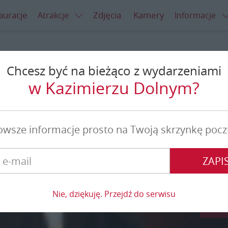
auracje
Zdjęcia
Kamery
Atrakcje
Informacje
Chcesz być na bieżąco z wydarzeniami
nor Show!
w Kazimierzu Dolnym?
owsze informacje prosto na Twoją skrzynkę pocz
ZAPIS
Nie, dziękuję. Przejdź do serwisu