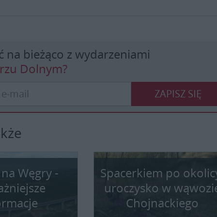
ć na bieżąco z wydarzeniami
erzu Dolnym?
ZAPISZ SIĘ
akże
 na Węgry -
Spacerkiem po okolic
ażniejsze
uroczysko w wąwozi
ormacje
Chojnackiego