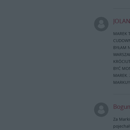
JOLAN
MAREK T
CUDOWNY
BYŁAM N
WARSZAW
KRÓCIUT
BYĆ MO
MAREK. 
MARKU!!!
Bogum
Za Marki
pojechał