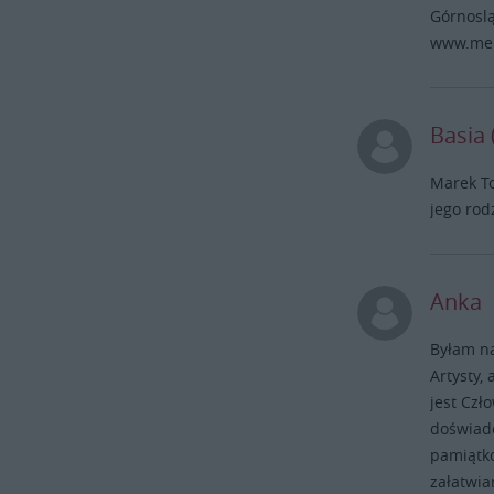
Górnoslą
www.mena
Basia 
Marek To
jego rodz
Anka
Byłam n
Artysty,
jest Czł
doświadc
pamiątko
załatwia