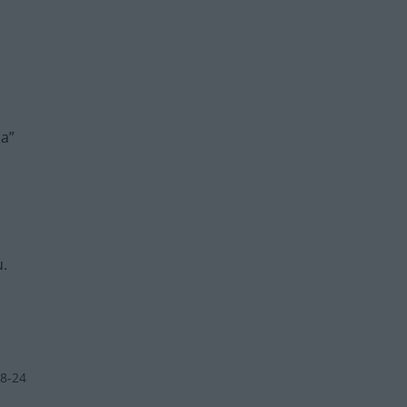
ca”
u.
8-24