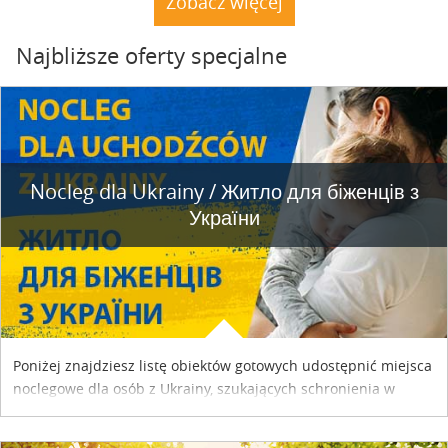
Zobacz więcej
Najbliższe oferty specjalne
Nocleg dla Ukrainy / Житло для бiженцiв з
України
Poniżej znajdziesz listę obiektów gotowych udostępnić miejsca
noclegowe dla osób z Ukrainy, szukających schronienia w
naszym kraju. Skontaktuj się z właścicielem obiektu i uzgodnij
szczegóły....