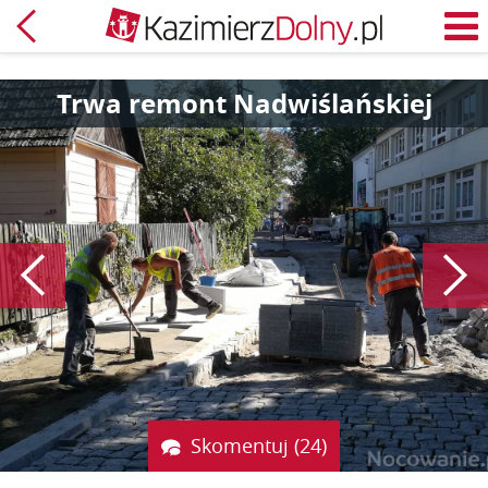
Powrót
M
Trwa remont Nadwiślańskiej
Poprzedni
Skomentuj (24)