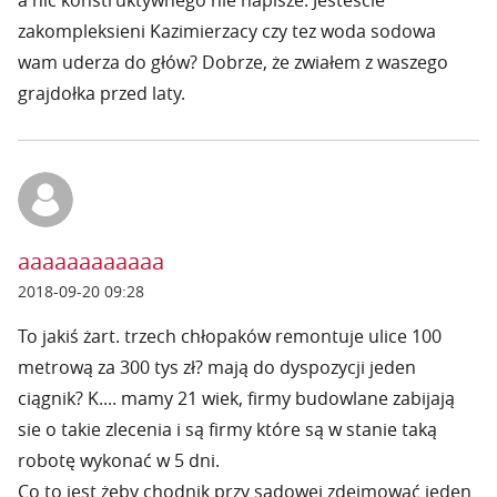
a nic konstruktywnego nie napisze. Jesteście
zakompleksieni Kazimierzacy czy tez woda sodowa
wam uderza do głów? Dobrze, że zwiałem z waszego
grajdołka przed laty.
aaaaaaaaaaaa
2018-09-20 09:28
To jakiś żart. trzech chłopaków remontuje ulice 100
metrową za 300 tys zł? mają do dyspozycji jeden
ciągnik? K.... mamy 21 wiek, firmy budowlane zabijają
sie o takie zlecenia i są firmy które są w stanie taką
robotę wykonać w 5 dni.
Co to jest żeby chodnik przy sadowej zdejmować jeden