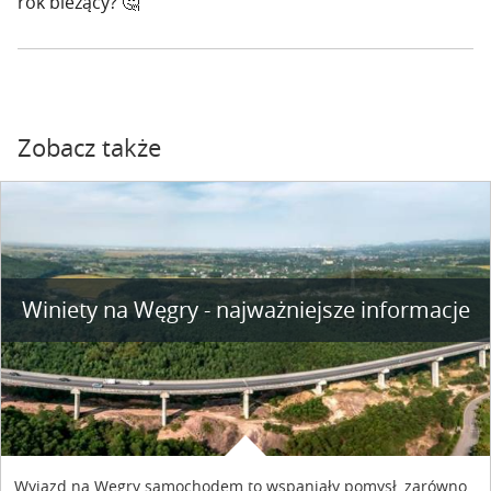
rok bieżący? 🤔
Zobacz także
Winiety na Węgry - najważniejsze informacje
Wyjazd na Węgry samochodem to wspaniały pomysł, zarówno