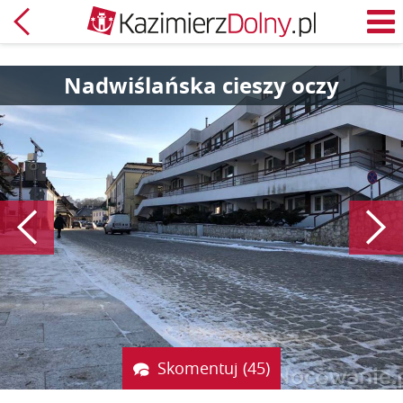
Powrót
M
Nadwiślańska cieszy oczy
Poprzedni
Skomentuj (45)