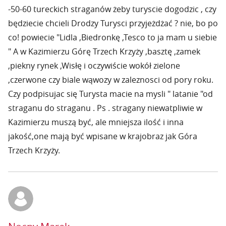
-50-60 tureckich straganów żeby turyscie dogodzic , czy
będziecie chcieli Drodzy Turysci przyjeżdżać ? nie, bo po
co! powiecie "Lidla ,Biedronkę ,Tesco to ja mam u siebie
" A w Kazimierzu Górę Trzech Krzyży ,basztę ,zamek
,piekny rynek ,Wisłę i oczywiście wokół zielone
,czerwone czy biale wąwozy w zaleznosci od pory roku.
Czy podpisujac się Turysta macie na mysli " latanie "od
straganu do straganu . Ps . stragany niewatpliwie w
Kazimierzu muszą być, ale mniejsza ilość i inna
jakość,one mają być wpisane w krajobraz jak Góra
Trzech Krzyży.