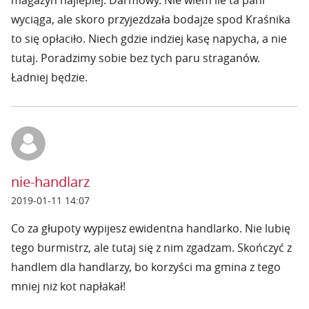
magazyn najlepiej. Darmowy. Nie wiem ile ta pani
wyciąga, ale skoro przyjeżdzała bodajże spod Kraśnika
to się opłaciło. Niech gdzie indziej kasę napycha, a nie
tutaj. Poradzimy sobie bez tych paru straganów.
Ładniej będzie.
nie-handlarz
2019-01-11 14:07
Co za głupoty wypijesz ewidentna handlarko. Nie lubię
tego burmistrz, ale tutaj się z nim zgadzam. Skończyć z
handlem dla handlarzy, bo korzyści ma gmina z tego
mniej niż kot napłakał!