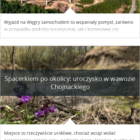
Wyjazd na Węgry samochodem to wspaniały pomysł, zarówno
w przypadku podróży turystycznej, jak i biznesowej czy
służbowej. Pamiętać tylko trzeba o wykupieniu winiety, co
można szybko i sprawnie zrobić online. Materiał powstał dzięki
współpracy reklamowej z Hungary Vignette.
Spacerkiem po okolicy: uroczysko w wąwozie
Chojnackiego
Miejsce to rzeczywiście urokliwe, chociaż wciąż widać