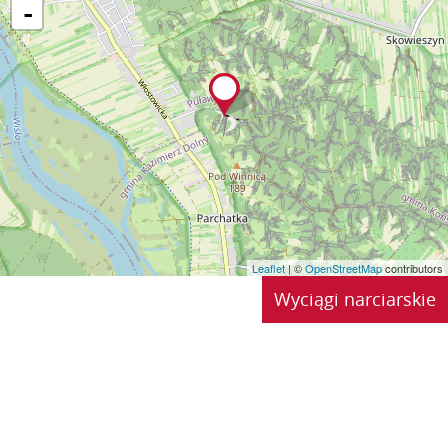
-
Leaflet
| ©
OpenStreetMap
contributors
Wyciągi narciarskie