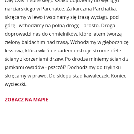
cały czas niebieskiego szlaku dojdziemy do wyciągu
narciarskiego w Parchatce. Za karczmą Parchatka.
skręcamy w lewo i wspinamy się trasą wyciągu pod
górę i wchodzimy na polną drogę - prosto. Droga
doprowadzi nas do chmielników, które latem tworzą
zielony baldachim nad trasą. Wchodzimy w głębocznicę
lessową, która wkrótce zademonstruje strome żółte
ściany z korzeniami drzew. Po drodze miniemy ścianki z
jamkami owadów - pszczół? Dochodzimy do trylinki i
skręcamy w prawo. Do sklepu
stąd kawałeczek. Koniec
wycieczki..
ZOBACZ NA MAPIE