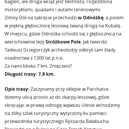
bagien, ale droga wciąż jest błotnista, rozjeżdżona
motocyklami, quadami i autami terenowymi.
Zimny Dół na zakręcie przechodzi
w Odnóżkę
, a potem
w piękną głębocznicę lessową zwaną drogą na Kubalę.
W miejscu, gdzie Odnóżka schodzi się z głębocznicą na
wierzchowinie leży
Stróżkowe Pole
. Jak twierdzi
Tadeusz Grzegorczyk archeolodzy odkryli tam ślady
osadnictwa z 1300 lat p.n.e.
Za nami blisko 7 km. Zmęczeni?
Długość trasy: 7,8 km.
Opis trasy:
Zaczynamy przy sklepie w Parchatce.
Idziemy ulicą prosto aż do skarpy lessowej, gdzie
skręcając w prawą odnogę wąwozu Ulesie wchodzimy
na żółty szlak turystyczny wytyczony ku pamięci
przewodnika turystycznego Ryszarda Bałabucha.