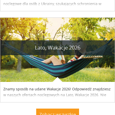
noclegowe dla osób z Ukrainy, szukających schronienia w
naszym kraju. Skontaktuj się z właścicielem obiektu i uzgodnij
szczegóły....
Lato, Wakacje 2026
Znamy sposób na udane Wakacje 2026! Odpowiedź znajdziesz
w naszych ofertach noclegowych na Lato, Wakacje 2026. Nie
zwlekaj atrakcyjne noclegi czekają...
Zobacz wszystkie