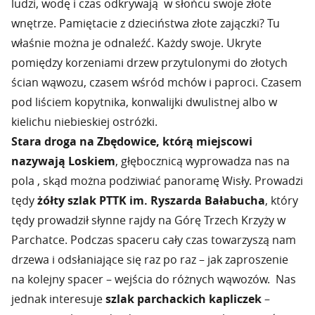
ludzi, wodę i czas odkrywają w słońcu swoje złote
wnętrze. Pamiętacie z dzieciństwa złote zajączki? Tu
właśnie można je odnaleźć. Każdy swoje. Ukryte
pomiędzy korzeniami drzew przytulonymi do złotych
ścian wąwozu, czasem wśród mchów i paproci. Czasem
pod liściem kopytnika, konwalijki dwulistnej albo w
kielichu niebieskiej ostróżki.
Stara droga na Zbędowice, którą miejscowi
nazywają Loskiem
, głębocznicą wyprowadza nas na
pola , skąd można podziwiać panoramę Wisły. Prowadzi
tędy
żółty szlak PTTK im. Ryszarda Bałabucha
, który
tędy prowadził słynne rajdy na Górę Trzech Krzyży w
Parchatce. Podczas spaceru cały czas towarzyszą nam
drzewa i odsłaniające się raz po raz – jak zaproszenie
na kolejny spacer – wejścia do różnych wąwozów. Nas
jednak interesuje
szlak parchackich kapliczek
–