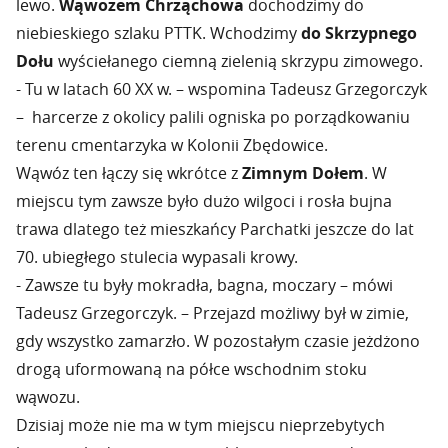
lewo.
Wąwozem Chrząchowa
dochodzimy do
niebieskiego szlaku PTTK. Wchodzimy
do Skrzypnego
Dołu
wyściełanego ciemną zielenią skrzypu zimowego.
- Tu w latach 60 XX w. – wspomina Tadeusz Grzegorczyk
– harcerze z okolicy palili ogniska po porządkowaniu
terenu cmentarzyka w Kolonii Zbędowice.
Wąwóz ten łączy się wkrótce z
Zimnym Dołem
. W
miejscu tym zawsze było dużo wilgoci i rosła bujna
trawa dlatego też mieszkańcy Parchatki jeszcze do lat
70. ubiegłego stulecia wypasali krowy.
- Zawsze tu były mokradła, bagna, moczary – mówi
Tadeusz Grzegorczyk. – Przejazd możliwy był w zimie,
gdy wszystko zamarzło. W pozostałym czasie jeżdżono
drogą uformowaną na półce wschodnim stoku
wąwozu.
Dzisiaj może nie ma w tym miejscu nieprzebytych