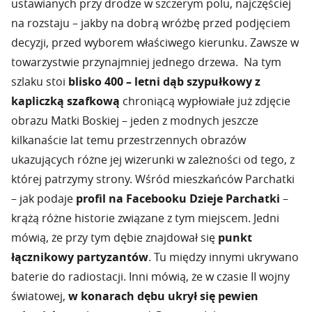
ustawianych przy drodze w szczerym polu, najczęściej
na rozstaju – jakby na dobrą wróżbę przed podjęciem
decyzji, przed wyborem właściwego kierunku. Zawsze w
towarzystwie przynajmniej jednego drzewa. Na tym
szlaku stoi
blisko 400 – letni dąb szypułkowy z
kapliczką szafkową
chroniącą wypłowiałe już zdjęcie
obrazu Matki Boskiej – jeden z modnych jeszcze
kilkanaście lat temu przestrzennych obrazów
ukazujących różne jej wizerunki w zależności od tego, z
której patrzymy strony. Wśród mieszkańców Parchatki
– jak podaje
profil na Facebooku Dzieje Parchatki
–
krążą różne historie związane z tym miejscem. Jedni
mówią, że przy tym dębie znajdował się
punkt
łącznikowy partyzantów
. Tu między innymi ukrywano
baterie do radiostacji. Inni mówią, że w czasie II wojny
światowej,
w konarach dębu ukrył się pewien