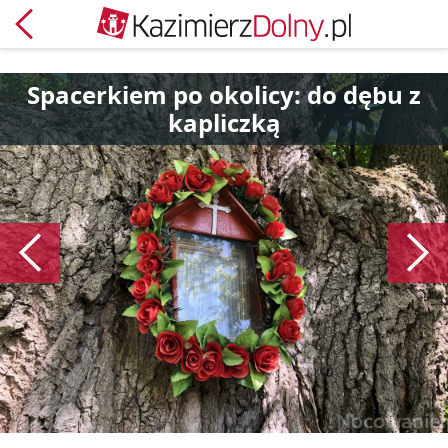
Powrót
Spacerkiem po okolicy: do dębu z
kapliczką
Poprzedni