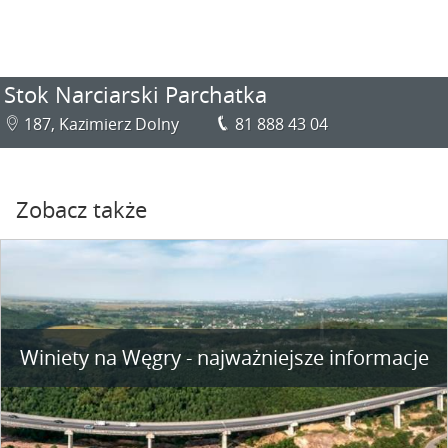
Stok Narciarski Parchatka
187, Kazimierz Dolny
81 888 43 04
Zobacz także
Winiety na Węgry - najważniejsze informacje