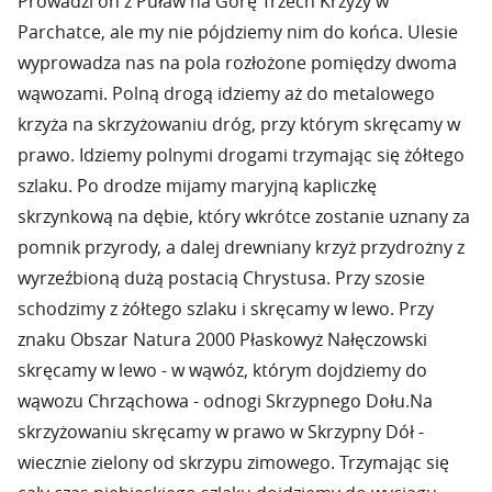
Prowadzi on z Puław na Górę Trzech Krzyży w
Parchatce, ale my nie pójdziemy nim do końca. Ulesie
wyprowadza nas na pola rozłożone pomiędzy dwoma
wąwozami. Polną drogą idziemy aż do metalowego
krzyża na skrzyżowaniu dróg, przy którym skręcamy w
prawo. Idziemy polnymi drogami trzymając się żółtego
szlaku. Po drodze mijamy maryjną kapliczkę
skrzynkową na dębie, który wkrótce zostanie uznany za
pomnik przyrody, a dalej drewniany krzyż przydrożny z
wyrzeźbioną dużą postacią Chrystusa. Przy szosie
schodzimy z żółtego szlaku i skręcamy w lewo. Przy
znaku Obszar Natura 2000 Płaskowyż Nałęczowski
skręcamy w lewo - w wąwóz, którym dojdziemy do
wąwozu Chrząchowa - odnogi Skrzypnego Dołu.Na
skrzyżowaniu skręcamy w prawo w Skrzypny Dół -
wiecznie zielony od skrzypu zimowego. Trzymając się