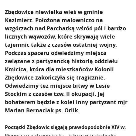
Zbędowice niewielka wieś w gminie
Kazimierz. Położona malowniczo na
wzgórzach nad Parchatką wśród pól i bardzo
licznych wąwozów, które skrywają wiele
tajemnic także z czasów ostatniej wojny.
Podczas spaceru odwiedzimy miejsca
związane z partyzancką historią oddziału
Kmicica, która dla mieszkańców Kolonii
Zbędowice zakończyła się tragicznie.
Odwiedzimy też miejsce bitwy w Lesie
Stockim z czasów tzw. II okupacji. Jej
bohaterem będzie z kolei inny partyzant mjr
Marian Bernaciak ps. Orlik.
Początki Zbędowic sięgają prawdopodobnie XIV w.
Pierwsza o nich wzmianka – jako o wsi szlachecko –