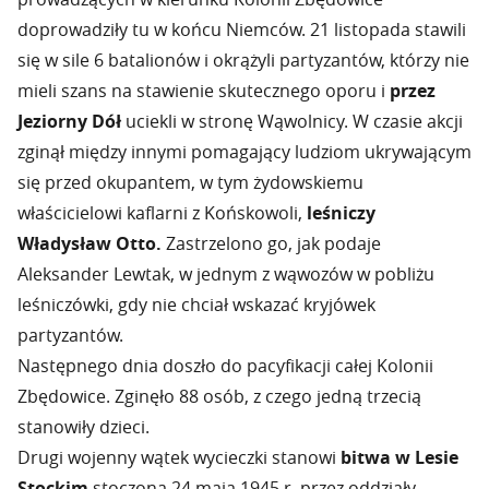
doprowadziły tu w końcu Niemców. 21 listopada stawili
się w sile 6 batalionów i okrążyli partyzantów, którzy nie
mieli szans na stawienie skutecznego oporu i
przez
Jeziorny Dół
uciekli w stronę Wąwolnicy. W czasie akcji
zginął między innymi pomagający ludziom ukrywającym
się przed okupantem, w tym żydowskiemu
właścicielowi kaflarni z Końskowoli,
leśniczy
Władysław Otto.
Zastrzelono go, jak podaje
Aleksander Lewtak, w jednym z wąwozów w pobliżu
leśniczówki, gdy nie chciał wskazać kryjówek
partyzantów.
Następnego dnia doszło do pacyfikacji całej Kolonii
Zbędowice. Zginęło 88 osób, z czego jedną trzecią
stanowiły dzieci.
Drugi wojenny wątek wycieczki stanowi
bitwa w Lesie
Stockim
stoczona 24 maja 1945 r. przez oddziały