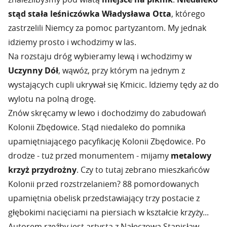
stąd stała leśniczówka Władysława Otta
, którego
zastrzelili Niemcy za pomoc partyzantom. My jednak
idziemy prosto i wchodzimy w las.
Na rozstaju dróg wybieramy lewą i wchodzimy w
Uczynny Dół
, wąwóz, przy którym na jednym z
wystających cupli ukrywał się Kmicic. Idziemy tędy aż do
wylotu na polną drogę.
Znów skręcamy w lewo i dochodzimy do zabudowań
Kolonii Zbędowice. Stąd niedaleko do pomnika
upamiętniającego pacyfikację Kolonii Zbędowice. Po
drodze - tuż przed monumentem - mijamy
metalowy
krzyż przydrożny
. Czy to tutaj zebrano mieszkańców
Kolonii przed rozstrzelaniem? 88 pomordowanych
upamiętnia obelisk przedstawiający trzy postacie z
głębokimi nacięciami na piersiach w kształcie krzyży...
Autorem rzeźby jest artysta z Nałęczowa Stanisław