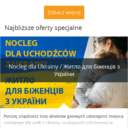
rybnym. Miały tu stać trzy nielegalnie postawione drewniane
dacze. Nie stoją. A natura powoli dochodzi do siebie.
Zobacz więcej
Najbliższe oferty specjalne
Nocleg dla Ukrainy / Житло для бiженцiв з
України
Poniżej znajdziesz listę obiektów gotowych udostępnić miejsca
noclegowe dla osób z Ukrainy, szukających schronienia w