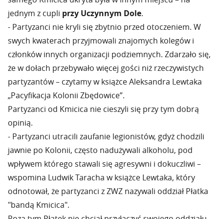
jednym z cupli
przy Uczynnym Dole
.
- Partyzanci nie kryli się zbytnio przed otoczeniem. W
swych kwaterach przyjmowali znajomych kolegów i
członków innych organizacji podziemnych. Zdarzało się,
że w dołach przebywało więcej gości niż rzeczywistych
partyzantów – czytamy w książce Aleksandra Lewtaka
„Pacyfikacja Kolonii Zbędowice”.
Partyzanci od Kmicica nie cieszyli się przy tym dobrą
opinią.
- Partyzanci utracili zaufanie legionistów, gdyż chodzili
jawnie po Kolonii, często nadużywali alkoholu, pod
wpływem którego stawali się agresywni i dokuczliwi –
wspomina Ludwik Taracha w książce Lewtaka, który
odnotował, że partyzanci z ZWZ nazywali oddział Płatka
"bandą Kmicica".
Poza tym Płatek nie chciał przyłączyć swojego oddziału