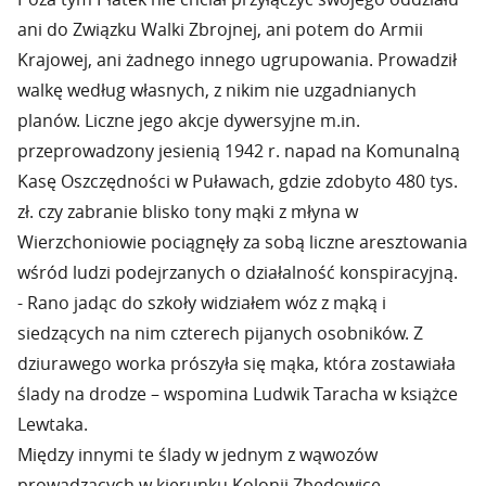
ani do Związku Walki Zbrojnej, ani potem do Armii
Krajowej, ani żadnego innego ugrupowania. Prowadził
walkę według własnych, z nikim nie uzgadnianych
planów. Liczne jego akcje dywersyjne m.in.
przeprowadzony jesienią 1942 r. napad na Komunalną
Kasę Oszczędności w Puławach, gdzie zdobyto 480 tys.
zł. czy zabranie blisko tony mąki z młyna w
Wierzchoniowie pociągnęły za sobą liczne aresztowania
wśród ludzi podejrzanych o działalność konspiracyjną.
- Rano jadąc do szkoły widziałem wóz z mąką i
siedzących na nim czterech pijanych osobników. Z
dziurawego worka prószyła się mąka, która zostawiała
ślady na drodze – wspomina Ludwik Taracha w książce
Lewtaka.
Między innymi te ślady w jednym z wąwozów
prowadzących w kierunku Kolonii Zbędowice