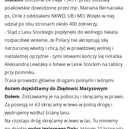
poakowskie dowodzone przez mjr. Mariana Bernaciaka
ps. Orlik z oddziałami NKWD, UB i MO. Wzięło w niej
udział po obu stronach około 400 żołnierzy.
- Stąd z Lasu Stockiego popłynęło do wolnego świata
rozpaczliwe wołanie, że Polacy nie akceptują siłą
narzuconej władzy i chcą żyć w prawdziwej wolnej i
niezależnej ojczyźnie - tymi słowami kończy się notatka
Aleksandra Lewtaka o bitwie w Lesie Stockim na tablicy
przy pomniku.
Trasa prowadzi głównie drogami polnymi i leśnymi.
Autem dojeżdżamy do Zbędowic Matysowym
Dołem
. Zostawiamy je na poboczu i skręcamy w prawo.
Za posesją nr 63 skręcamy w lewo w polną drogę i
wędrujemy wzdłuż ściany lasu.
Na rozstaju dróg skręcamy w lewo w las. Tu miniemy
po drodze
wylot Jeziornego Dołu
, którym 21 listopada