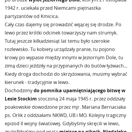
1942 r. uciekała przed Niemcami piętnastka
partyzantów od Kmicica.
Cały czas dajemy się prowadzić wijącej się drodze. Po
lewo przez krótki odcinek towarzyszy nam strumyk.
Tutaj jeszcze kilkadziesiąt lat temu było szerokie
rozlewisko. Tu kobiety urządzały pranie, tu pojono
krowy po wypasie między innymi w Jeziornym Dole, tu
zimą dzieci jeździły na przypinanych do butów łyżwach...
Kiedy droga dochodzi do skrzyżowania, musimy wybrać
kierunek - tradycyjnie w lewo.
Dochodzimy
do pomnika upamiętniającego bitwę w
Lesie Stockim
stoczoną 24 maja 1945 r. przez oddziały
poakowskie dowodzone przez mjr. Mariana Bernaciaka
ps. Orlik z oddziałami NKWD, UB i MO. Kolejny tragiczny
epizod II wojny światowej. Gdybyśmy skręcili w lewo,
znaleźlibyśmy pod wiatą
miejsce na piknik
.
Niedaleko