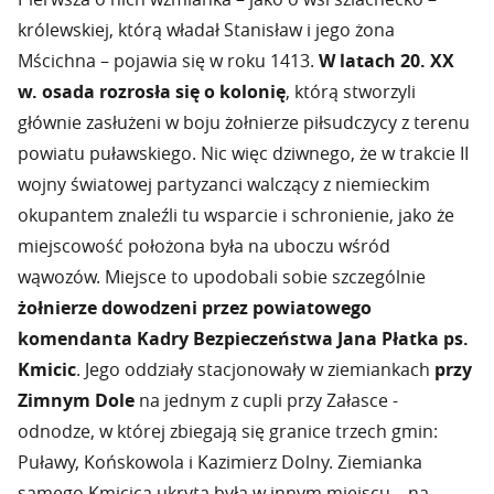
królewskiej, którą władał Stanisław i jego żona
Mścichna – pojawia się w roku 1413.
W latach 20. XX
w. osada rozrosła się o kolonię
, którą stworzyli
głównie zasłużeni w boju żołnierze piłsudczycy z terenu
powiatu puławskiego. Nic więc dziwnego, że w trakcie II
wojny światowej partyzanci walczący z niemieckim
okupantem znaleźli tu wsparcie i schronienie, jako że
miejscowość położona była na uboczu wśród
wąwozów. Miejsce to upodobali sobie szczególnie
żołnierze dowodzeni przez powiatowego
komendanta Kadry Bezpieczeństwa Jana Płatka ps.
Kmicic
. Jego oddziały stacjonowały w ziemiankach
przy
Zimnym Dole
na jednym z cupli przy Załasce -
odnodze, w której zbiegają się granice trzech gmin:
Puławy, Końskowola i Kazimierz Dolny. Ziemianka
samego Kmicica ukryta była w innym miejscu – na