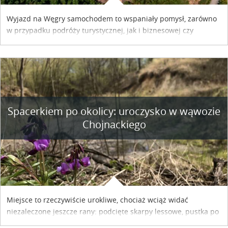
Wyjazd na Węgry samochodem to wspaniały pomysł, zarówno
w przypadku podróży turystycznej, jak i biznesowej czy
służbowej. Pamiętać tylko trzeba o wykupieniu winiety, co
można szybko i sprawnie zrobić online. Materiał powstał dzięki
współpracy reklamowej z Hungary Vignette.
Spacerkiem po okolicy: uroczysko w wąwozie
Chojnackiego
Miejsce to rzeczywiście urokliwe, chociaż wciąż widać
niezaleczone jeszcze rany: podcięte skarpy lessowe, pustka po
nielegalnie wyciętych drzewach, bajorko po dawnym stawie