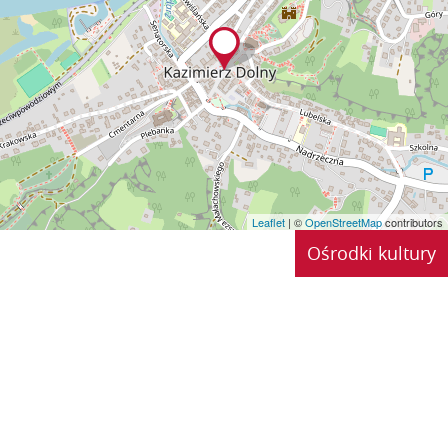
Leaflet
| ©
OpenStreetMap
contributors
Ośrodki kultury