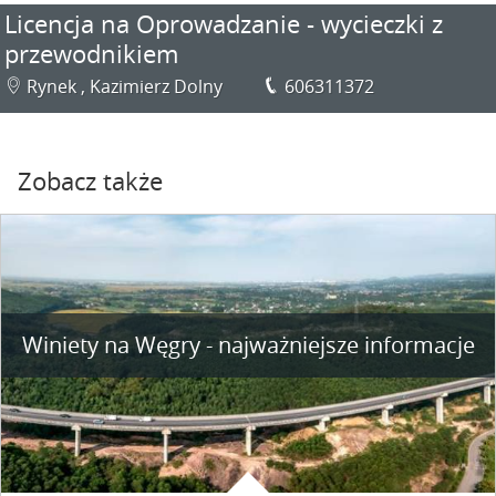
Licencja na Oprowadzanie - wycieczki z
przewodnikiem
Rynek , Kazimierz Dolny
606311372
Zobacz także
Winiety na Węgry - najważniejsze informacje