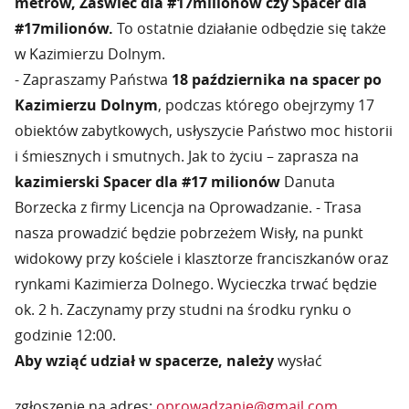
metrów, Zaświeć dla #17milionów czy Spacer dla
#17milionów.
To ostatnie działanie odbędzie się także
w Kazimierzu Dolnym.
- Zapraszamy Państwa
18 października na spacer po
Kazimierzu Dolnym
, podczas którego obejrzymy 17
obiektów zabytkowych, usłyszycie Państwo moc historii
i śmiesznych i smutnych. Jak to życiu – zaprasza na
kazimierski Spacer dla #17 milionów
Danuta
Borzecka z firmy Licencja na Oprowadzanie. - Trasa
nasza prowadzić będzie pobrzeżem Wisły, na punkt
widokowy przy kościele i klasztorze franciszkanów oraz
rynkami Kazimierza Dolnego. Wycieczka trwać będzie
ok. 2 h. Zaczynamy przy studni na środku rynku o
godzinie 12:00.
Aby wziąć udział w spacerze, należy
wysłać
zgłoszenie na adres:
oprowadzanie@gmail.com