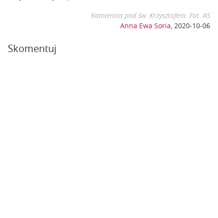
Kamienica pod św. Krzysztofem. Fot. AS
Anna Ewa Soria
,
2020-10-06
Skomentuj