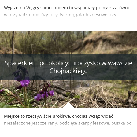
Wyjazd na Węgry samochodem to wspaniały pomysł, zarówno
w przypadku podróży turystycznej, jak i biznesowej czy
służbowej. Pamiętać tylko trzeba o wykupieniu winiety, co
można szybko i sprawnie zrobić online. Materiał powstał dzięki
współpracy reklamowej z Hungary Vignette.
Spacerkiem po okolicy: uroczysko w wąwozie
Chojnackiego
Miejsce to rzeczywiście urokliwe, chociaż wciąż widać
niezaleczone jeszcze rany: podcięte skarpy lessowe, pustka po
nielegalnie wyciętych drzewach, bajorko po dawnym stawie