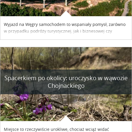
Wyjazd na Węgry samochodem to wspaniały pomysł, zarówno
w przypadku podróży turystycznej, jak i biznesowej czy
służbowej. Pamiętać tylko trzeba o wykupieniu winiety, co
można szybko i sprawnie zrobić online. Materiał powstał dzięki
współpracy reklamowej z Hungary Vignette.
Spacerkiem po okolicy: uroczysko w wąwozie
Chojnackiego
Miejsce to rzeczywiście urokliwe, chociaż wciąż widać