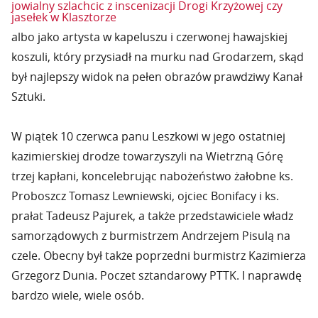
jowialny szlachcic z inscenizacji Drogi Krzyżowej czy
jasełek w Klasztorze
albo jako artysta w kapeluszu i czerwonej hawajskiej
koszuli, który przysiadł na murku nad Grodarzem, skąd
był najlepszy widok na pełen obrazów prawdziwy Kanał
Sztuki.
W piątek 10 czerwca panu Leszkowi w jego ostatniej
kazimierskiej drodze towarzyszyli na Wietrzną Górę
trzej kapłani, koncelebrując nabożeństwo żałobne ks.
Proboszcz Tomasz Lewniewski, ojciec Bonifacy i ks.
prałat Tadeusz Pajurek, a także przedstawiciele władz
samorządowych z burmistrzem Andrzejem Pisulą na
czele. Obecny był także poprzedni burmistrz Kazimierza
Grzegorz Dunia. Poczet sztandarowy PTTK. I naprawdę
bardzo wiele, wiele osób.