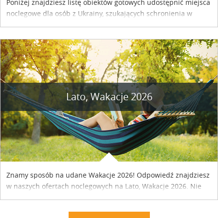
Poniżej znajdziesz listę obiektów gotowych udostępnić miejsca
noclegowe dla osób z Ukrainy, szukających schronienia w
naszym kraju. Skontaktuj się z właścicielem obiektu i uzgodnij
szczegóły....
Lato, Wakacje 2026
Znamy sposób na udane Wakacje 2026! Odpowiedź znajdziesz
w naszych ofertach noclegowych na Lato, Wakacje 2026. Nie
zwlekaj atrakcyjne noclegi czekają...