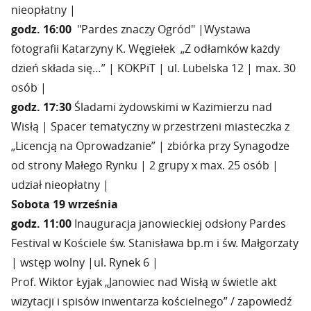
nieopłatny |
godz. 16
:
00
"Pardes znaczy Ogród" |Wystawa
fotografii Katarzyny K. Węgiełek „Z odłamków każdy
dzień składa się…” | KOKPiT | ul. Lubelska 12 | max. 30
osób |
godz. 17:30
Śladami żydowskimi w Kazimierzu nad
Wisłą | Spacer tematyczny w przestrzeni miasteczka z
„Licencją na Oprowadzanie” | zbiórka przy Synagodze
od strony Małego Rynku | 2 grupy x max. 25 osób |
udział nieopłatny |
Sobota 19 września
godz. 11
:
00
Inauguracja janowieckiej odsłony Pardes
Festival w Kościele św. Stanisława bp.m i św. Małgorzaty
| wstęp wolny |ul. Rynek 6 |
Prof. Wiktor Łyjak „Janowiec nad Wisłą w świetle akt
wizytacji i spisów inwentarza kościelnego” / zapowiedź