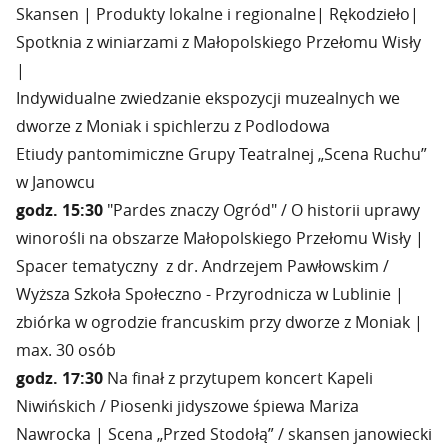
Skansen | Produkty lokalne i regionalne| Rękodzieło|
Spotknia z winiarzami z Małopolskiego Przełomu Wisły
|
Indywidualne zwiedzanie ekspozycji muzealnych we
dworze z Moniak i spichlerzu z Podlodowa
Etiudy pantomimiczne Grupy Teatralnej „Scena Ruchu”
w Janowcu
godz. 15:30
"Pardes znaczy Ogród" / O historii uprawy
winorośli na obszarze Małopolskiego Przełomu Wisły |
Spacer tematyczny z dr. Andrzejem Pawłowskim /
Wyższa Szkoła Społeczno - Przyrodnicza w Lublinie |
zbiórka w ogrodzie francuskim przy dworze z Moniak |
max. 30 osób
godz. 17:30
Na finał z przytupem koncert Kapeli
Niwińskich / Piosenki jidyszowe śpiewa Mariza
Nawrocka | Scena „Przed Stodołą” / skansen janowiecki