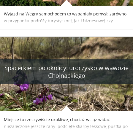
Wyjazd na Węgry samochodem to wspaniały pomysł, zarówno
w przypadku podróży turystycznej, jak i biznesowej czy
służbowej. Pamiętać tylko trzeba o wykupieniu winiety, co
można szybko i sprawnie zrobić online. Materiał powstał dzięki
współpracy reklamowej z Hungary Vignette.
Spacerkiem po okolicy: uroczysko w wąwozie
Chojnackiego
Miejsce to rzeczywiście urokliwe, chociaż wciąż widać
niezaleczone jeszcze rany: podcięte skarpy lessowe, pustka po