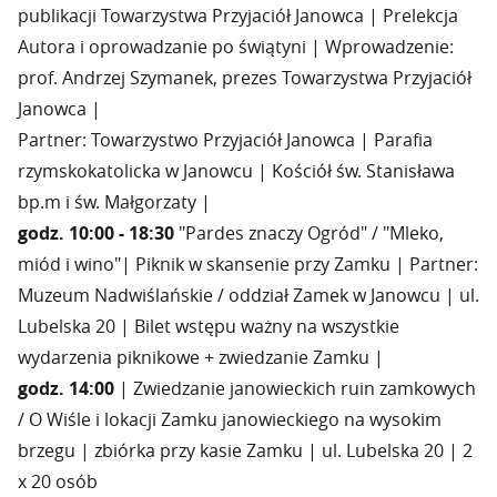
publikacji Towarzystwa Przyjaciół Janowca | Prelekcja
Autora i oprowadzanie po świątyni | Wprowadzenie:
prof. Andrzej Szymanek, prezes Towarzystwa Przyjaciół
Janowca |
Partner: Towarzystwo Przyjaciół Janowca | Parafia
rzymskokatolicka w Janowcu | Kościół św. Stanisława
bp.m i św. Małgorzaty |
godz. 10:00 - 18:30
"Pardes znaczy Ogród" / "Mleko,
miód i wino"| Piknik w skansenie przy Zamku | Partner:
Muzeum Nadwiślańskie / oddział Zamek w Janowcu | ul.
Lubelska 20 | Bilet wstępu ważny na wszystkie
wydarzenia piknikowe + zwiedzanie Zamku |
godz. 14
:
00
| Zwiedzanie janowieckich ruin zamkowych
/ O Wiśle i lokacji Zamku janowieckiego na wysokim
brzegu | zbiórka przy kasie Zamku | ul. Lubelska 20 | 2
x 20 osób