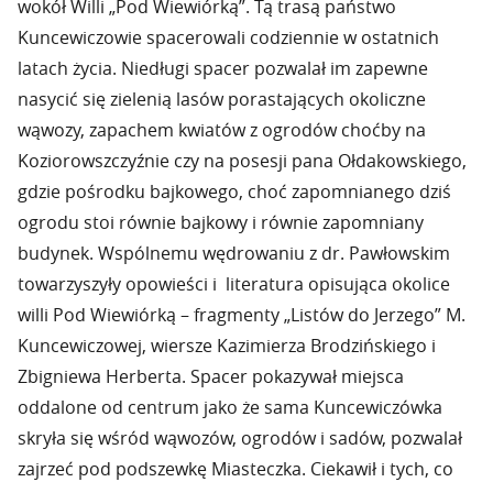
wokół Willi „Pod Wiewiórką”. Tą trasą państwo
Kuncewiczowie spacerowali codziennie w ostatnich
latach życia. Niedługi spacer pozwalał im zapewne
nasycić się zielenią lasów porastających okoliczne
wąwozy, zapachem kwiatów z ogrodów choćby na
Koziorowszczyźnie czy na posesji pana Ołdakowskiego,
gdzie pośrodku bajkowego, choć zapomnianego dziś
ogrodu stoi równie bajkowy i równie zapomniany
budynek. Wspólnemu wędrowaniu z dr. Pawłowskim
towarzyszyły opowieści i literatura opisująca okolice
willi Pod Wiewiórką – fragmenty „Listów do Jerzego” M.
Kuncewiczowej, wiersze Kazimierza Brodzińskiego i
Zbigniewa Herberta. Spacer pokazywał miejsca
oddalone od centrum jako że sama Kuncewiczówka
skryła się wśród wąwozów, ogrodów i sadów, pozwalał
zajrzeć pod podszewkę Miasteczka. Ciekawił i tych, co