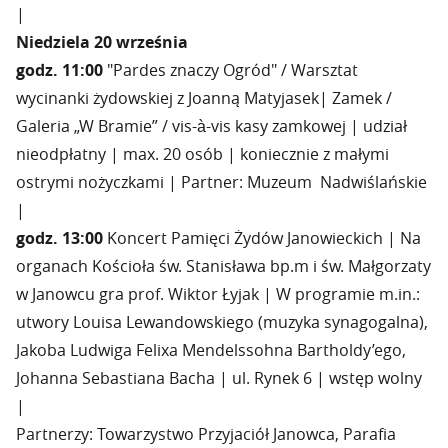
|
Niedziela 20 września
godz. 11
:
00
"Pardes znaczy Ogród" / Warsztat
wycinanki żydowskiej z Joanną Matyjasek| Zamek /
Galeria „W Bramie” / vis-à-vis kasy zamkowej | udział
nieodpłatny | max. 20 osób | koniecznie z małymi
ostrymi nożyczkami | Partner: Muzeum Nadwiślańskie
|
godz. 13
:
00
Koncert Pamięci Żydów Janowieckich | Na
organach Kościoła św. Stanisława bp.m i św. Małgorzaty
w Janowcu gra prof. Wiktor Łyjak | W programie m.in.:
utwory Louisa Lewandowskiego (muzyka synagogalna),
Jakoba Ludwiga Felixa Mendelssohna Bartholdy’ego,
Johanna Sebastiana Bacha | ul. Rynek 6 | wstęp wolny
|
Partnerzy: Towarzystwo Przyjaciół Janowca, Parafia