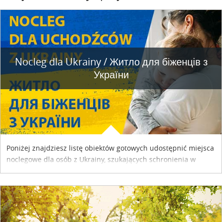
Nocleg dla Ukrainy / Житло для бiженцiв з
України
Poniżej znajdziesz listę obiektów gotowych udostępnić miejsca
noclegowe dla osób z Ukrainy, szukających schronienia w
naszym kraju. Skontaktuj się z właścicielem obiektu i uzgodnij
szczegóły....