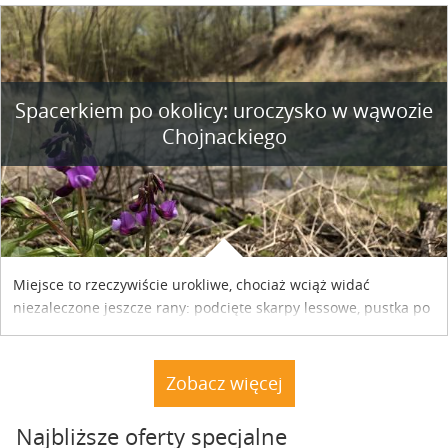
współpracy reklamowej z Hungary Vignette.
Spacerkiem po okolicy: uroczysko w wąwozie
Chojnackiego
Miejsce to rzeczywiście urokliwe, chociaż wciąż widać
niezaleczone jeszcze rany: podcięte skarpy lessowe, pustka po
nielegalnie wyciętych drzewach, bajorko po dawnym stawie
rybnym. Miały tu stać trzy nielegalnie postawione drewniane
dacze. Nie stoją. A natura powoli dochodzi do siebie.
Zobacz więcej
Najbliższe oferty specjalne