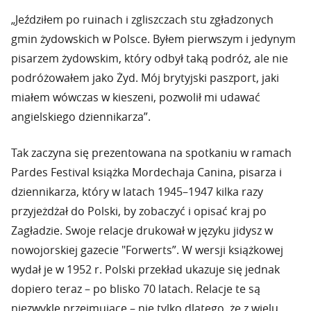
„Jeździłem po ruinach i zgliszczach stu zgładzonych
gmin żydowskich w Polsce. Byłem pierwszym i jedynym
pisarzem żydowskim, który odbył taką podróż, ale nie
podróżowałem jako Żyd. Mój brytyjski paszport, jaki
miałem wówczas w kieszeni, pozwolił mi udawać
angielskiego dziennikarza”.
Tak zaczyna się prezentowana na spotkaniu w ramach
Pardes Festival książka Mordechaja Canina, pisarza i
dziennikarza, który w latach 1945–1947 kilka razy
przyjeżdżał do Polski, by zobaczyć i opisać kraj po
Zagładzie. Swoje relacje drukował w języku jidysz w
nowojorskiej gazecie "Forwerts”. W wersji książkowej
wydał je w 1952 r. Polski przekład ukazuje się jednak
dopiero teraz – po blisko 70 latach. Relacje te są
niezwykle przejmujące – nie tylko dlatego, że z wielu