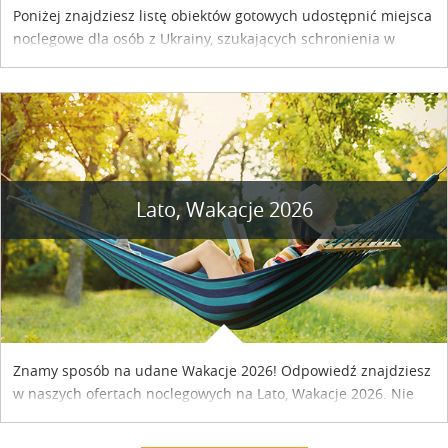
Poniżej znajdziesz listę obiektów gotowych udostępnić miejsca
noclegowe dla osób z Ukrainy, szukających schronienia w
naszym kraju. Skontaktuj się z właścicielem obiektu i uzgodnij
szczegóły....
Lato, Wakacje 2026
Znamy sposób na udane Wakacje 2026! Odpowiedź znajdziesz
w naszych ofertach noclegowych na Lato, Wakacje 2026. Nie
zwlekaj atrakcyjne noclegi czekają...