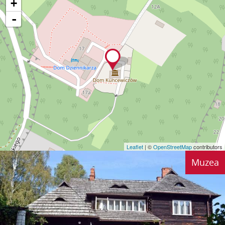
+
-
Leaflet
| ©
OpenStreetMap
contributors
Muzea