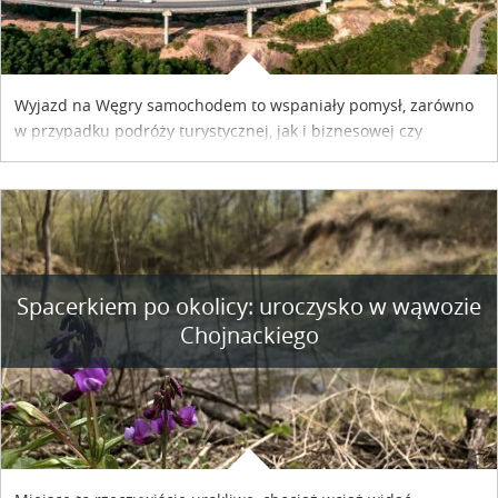
Wyjazd na Węgry samochodem to wspaniały pomysł, zarówno
w przypadku podróży turystycznej, jak i biznesowej czy
służbowej. Pamiętać tylko trzeba o wykupieniu winiety, co
można szybko i sprawnie zrobić online. Materiał powstał dzięki
współpracy reklamowej z Hungary Vignette.
Spacerkiem po okolicy: uroczysko w wąwozie
Chojnackiego