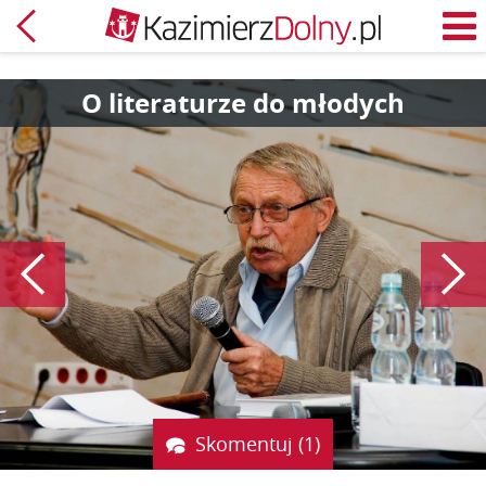
Powrót
M
O literaturze do młodych
Poprzedni
Skomentuj (1)