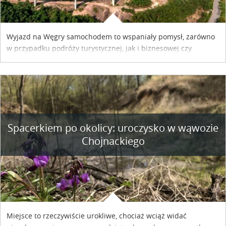
Wyjazd na Węgry samochodem to wspaniały pomysł, zarówno
w przypadku podróży turystycznej, jak i biznesowej czy
służbowej. Pamiętać tylko trzeba o wykupieniu winiety, co
można szybko i sprawnie zrobić online. Materiał powstał dzięki
współpracy reklamowej z Hungary Vignette.
Spacerkiem po okolicy: uroczysko w wąwozie
Chojnackiego
Miejsce to rzeczywiście urokliwe, chociaż wciąż widać