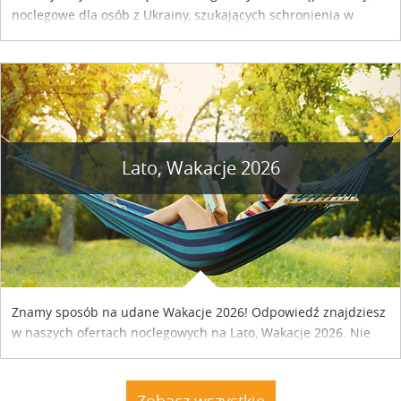
noclegowe dla osób z Ukrainy, szukających schronienia w
naszym kraju. Skontaktuj się z właścicielem obiektu i uzgodnij
szczegóły....
Lato, Wakacje 2026
Znamy sposób na udane Wakacje 2026! Odpowiedź znajdziesz
w naszych ofertach noclegowych na Lato, Wakacje 2026. Nie
zwlekaj atrakcyjne noclegi czekają...
Zobacz wszystkie