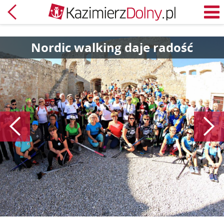
Powrót
M
Nordic walking daje radość
Poprzedni