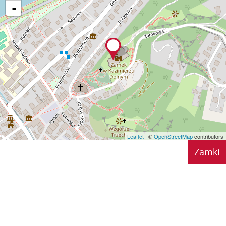
-
Leaflet
| ©
OpenStreetMap
contributors
Zamki