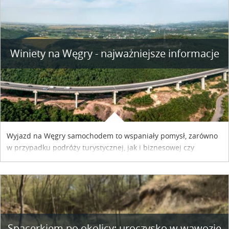
Winiety na Węgry - najważniejsze informacje
Wyjazd na Węgry samochodem to wspaniały pomysł, zarówno
w przypadku podróży turystycznej, jak i biznesowej czy
służbowej. Pamiętać tylko trzeba o wykupieniu winiety, co
można szybko i sprawnie zrobić online. Materiał powstał dzięki
współpracy reklamowej z Hungary Vignette.
Spacerkiem po okolicy: uroczysko w wąwozie