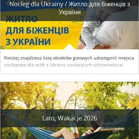
Nocleg dla Ukrainy / Житло для бiженцiв з
України
Poniżej znajdziesz listę obiektów gotowych udostępnić miejsca
noclegowe dla osób z Ukrainy, szukających schronienia w
naszym kraju. Skontaktuj się z właścicielem obiektu i uzgodnij
szczegóły....
Lato, Wakacje 2026