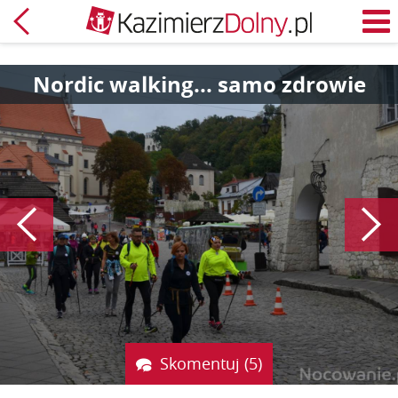
Powrót
M
Nordic walking... samo zdrowie
Poprzedni
Skomentuj (5)