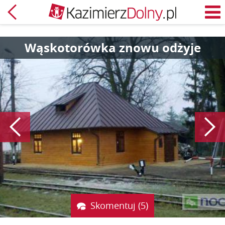
Powrót
M
Wąskotorówka znowu odżyje
Poprzedni
Skomentuj (5)