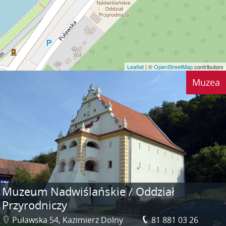
Leaflet
| ©
OpenStreetMap
contributors
Muzea
Muzeum Nadwiślańskie / Oddział
Przyrodniczy
Puławska 54, Kazimierz Dolny
81 881 03 26