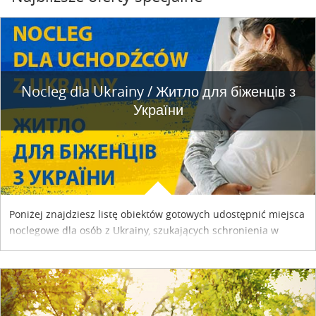
Nocleg dla Ukrainy / Житло для бiженцiв з
України
Poniżej znajdziesz listę obiektów gotowych udostępnić miejsca
noclegowe dla osób z Ukrainy, szukających schronienia w
naszym kraju. Skontaktuj się z właścicielem obiektu i uzgodnij
szczegóły....