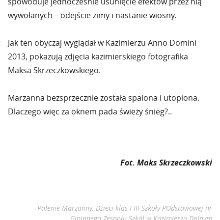
spowoduje jednocześnie usunięcie efektów przez nią
wywołanych – odejście zimy i nastanie wiosny.
Jak ten obyczaj wyglądał w Kazimierzu Anno Domini
2013, pokazują zdjęcia kazimierskiego fotografika
Maksa Skrzeczkowskiego.
Marzanna bezsprzecznie została spalona i utopiona.
Dlaczego więc za oknem pada świeży śnieg?..
Fot. Maks Skrzeczkowski
Palenie Marzanny. Dzieci klas I-III Szkoły POdstawowej nr
Gminnego Zespołu Szkół w Kazimierzu Dolnym