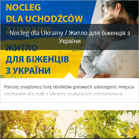
Nocleg dla Ukrainy / Житло для бiженцiв з
України
Poniżej znajdziesz listę obiektów gotowych udostępnić miejsca
noclegowe dla osób z Ukrainy, szukających schronienia w
naszym kraju. Skontaktuj się z właścicielem obiektu i uzgodnij
szczegóły....