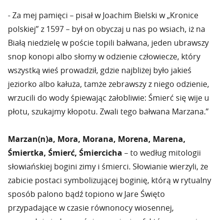
- Za mej pamięci – pisał w Joachim Bielski w „Kronice
polskiej” z 1597 – był on obyczaj u nas po wsiach, iż na
Białą niedzielę w poście topili bałwana, jeden ubrawszy
snop konopi albo słomy w odzienie człowiecze, który
wszystką wieś prowadził, gdzie najbliżej było jakieś
jeziorko albo kałuża, tamże zebrawszy z niego odzienie,
wrzucili do wody śpiewając żałobliwie: Śmierć się wije u
płotu, szukajmy kłopotu. Zwali tego bałwana Marzana.”
Marzan(n)a, Mora, Morana, Morena, Marena,
Śmiertka, Śmierć, Śmiercicha
– to według mitologii
słowiańskiej bogini zimy i śmierci. Słowianie wierzyli, że
zabicie postaci symbolizującej boginię, którą w rytualny
sposób palono bądź topiono w Jare Święto
przypadające w czasie równonocy wiosennej,