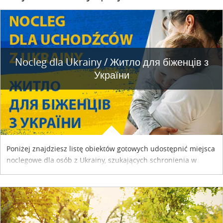
Nocleg dla Ukrainy / Житло для бiженцiв з
України
Poniżej znajdziesz listę obiektów gotowych udostępnić miejsca
noclegowe dla osób z Ukrainy, szukających schronienia w
naszym kraju. Skontaktuj się z właścicielem obiektu i uzgodnij
szczegóły....