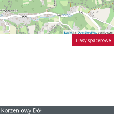
Leaflet
| ©
OpenStreetMap
contributors
Trasy spacerowe
Korzeniowy Dół