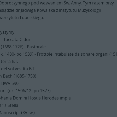
 Dobroczynnego pod wezwaniem Św. Anny. Tym razem przy
siądzie dr Jadwiga Kowalska z Instytutu Muzykologii
wersytetu Lubelskiego.
łyszymy:
. - Toccata C-dur
(1688-1726) - Pastorale
k. 1480- po 1539) - Frottole intabulate da sonare organi (151
 terra B.T.
del sol vestita B.T.
n Bach (1685-1750)
ur BWV 590
oni (ok. 1506/12- po 1577)
phania Domini Hostis Herodes impie
ris Stella
Manuscript (XVI w.)