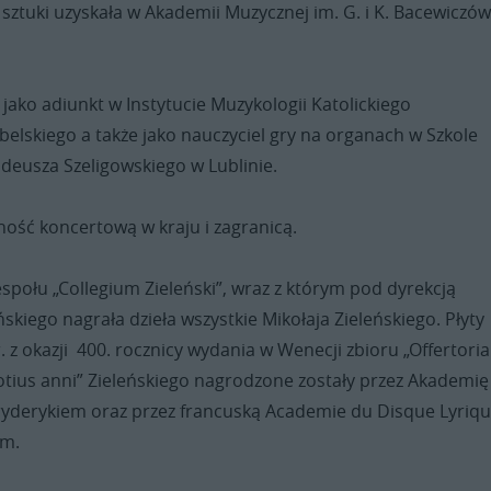
sztuki uzyskała w Akademii Muzycznej im. G. i K. Bacewiczó
jako adiunkt w Instytucie Muzykologii Katolickiego
elskiego a także jako nauczyciel gry na organach w Szkole
deusza Szeligowskiego w Lublinie.
ność koncertową w kraju i zagranicą.
espołu „Collegium Zieleński”, wraz z którym pod dyrekcją
skiego nagrała dzieła wszystkie Mikołaja Zieleńskiego. Płyty
 z okazji 400. rocznicy wydania w Wenecji zbioru „Offertoria
ius anni” Zieleńskiego nagrodzone zostały przez Akademię
ryderykiem oraz przez francuską Academie du Disque Lyriq
em.