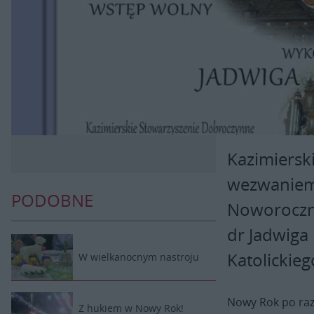
Kazimiersk
wezwaniem 
PODOBNE
Noworoczny
dr Jadwiga
Katolickie
W wielkanocnym nastroju
Nowy Rok po raz
Z hukiem w Nowy Rok!