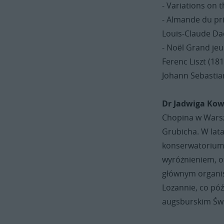
- Variations on
- Almande du pr
Louis-Claude Da
- Noël Grand je
Ferenc Liszt (181
Johann Sebastian
Dr Jadwiga Ko
Chopina w Warsz
Grubicha. W lat
konserwatorium 
wyróżnieniem, ot
głównym organis
Lozannie, co póź
augsburskim Świę