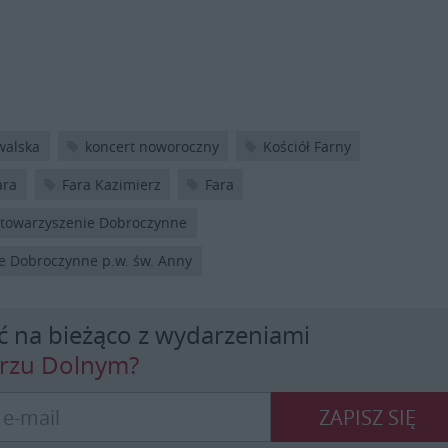
walska
koncert noworoczny
Kościół Farny
ara
Fara Kazimierz
Fara
Stowarzyszenie Dobroczynne
e Dobroczynne p.w. św. Anny
ć na bieżąco z wydarzeniami
erzu Dolnym?
ZAPISZ SIĘ