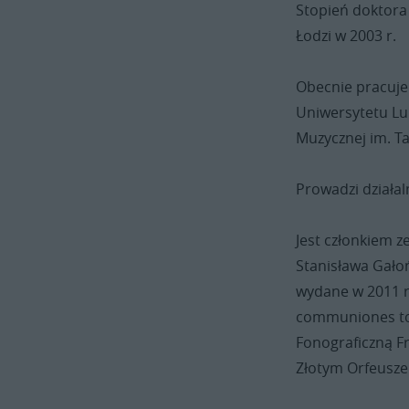
Stopień doktora 
Łodzi w 2003 r.
Obecnie pracuje 
Uniwersytetu Lub
Muzycznej im. Ta
Prowadzi działal
Jest członkiem z
Stanisława Gałoń
wydane w 2011 r.
communiones tot
Fonograficzną F
Złotym Orfeusz