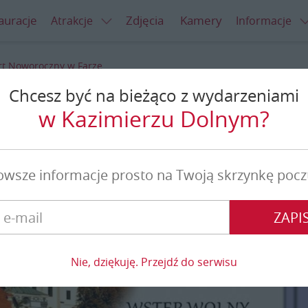
auracje
Zdjęcia
Kamery
Atrakcje
Informacje
rt Noworoczny w Farze
Chcesz być na bieżąco z wydarzeniami
oroczny w Farze
w Kazimierzu Dolnym?
owsze informacje prosto na Twoją skrzynkę pocz
ZAPIS
Nie, dziękuję. Przejdź do serwisu