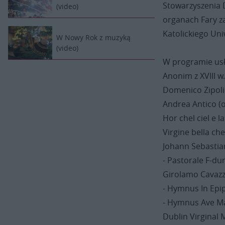
Stowarzyszenia
(video)
organach Fary za
Katolickiego Uni
W Nowy Rok z muzyką
(video)
W programie us
Anonim z XVIII w
Domenico Zipoli 
Andrea Antico (o
Hor chel ciel e la
Virgine bella che 
Johann Sebastia
- Pastorale F-d
Girolamo Cavazz
- Hymnus In Epi
- Hymnus Ave Ma
Dublin Virginal 