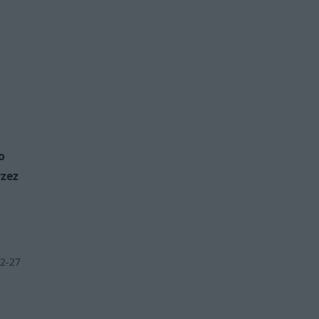
o
rzez
2-27