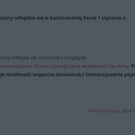
zny odbędzie się w kazimierskiej Farze 1 stycznia o
zny odbywa się corocznie z inicjatywy
 Stowarzyszenia Dobroczynnego pod wezwaniem Św. Anny
.
P
eje możliwość wsparcia działalności Stowarzyszenia pop
Anna Ewa Soria
,
2014-1