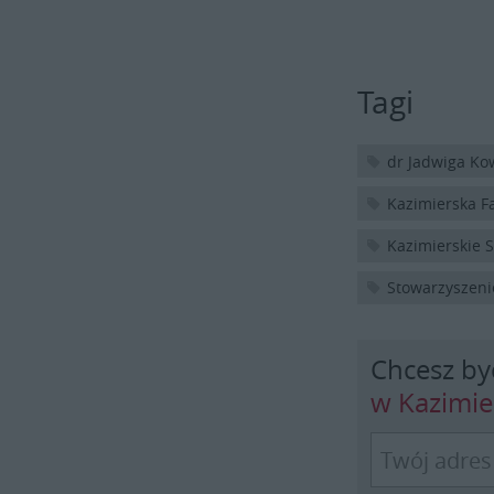
Tagi
dr Jadwiga Ko
Kazimierska F
Kazimierskie 
Stowarzyszeni
Chcesz by
w Kazimi