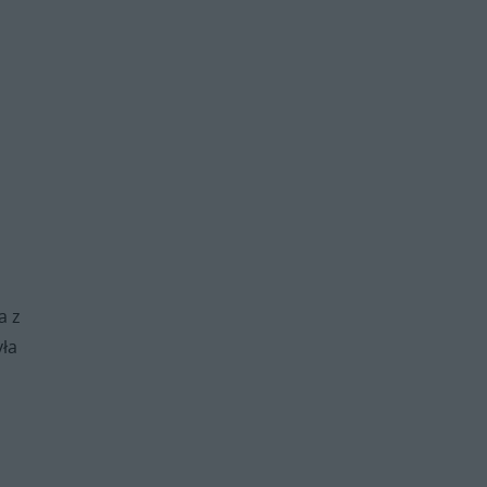
a z
yła