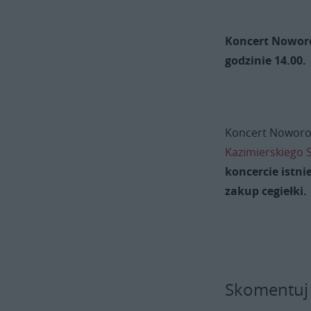
Koncert Noworoc
godzinie 14.00.
Koncert Noworoc
Kazimierskiego
koncercie istni
zakup cegiełki.
Skomentuj