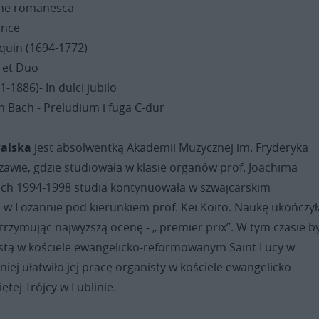
 the romanesca
ince
quin (1694-1772)
u et Duo
1-1886)- In dulci jubilo
 Bach - Preludium i fuga C-dur
walska
jest absolwentką Akademii Muzycznej im. Fryderyka
awie, gdzie studiowała w klasie organów prof. Joachima
ach 1994-1998 studia kontynuowała w szwajcarskim
w Lozannie pod kierunkiem prof. Kei Koito. Naukę ukończył
rzymując najwyższą ocenę - „ premier prix”. W tym czasie b
tą w kościele ewangelicko-reformowanym Saint Lucy w
niej ułatwiło jej pracę organisty w kościele ewangelicko-
tej Trójcy w Lublinie.