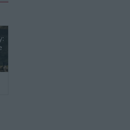
y:
e
we,
ie
ie