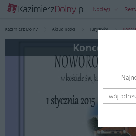
Rest
Noclegi
Kazimierz Dolny
Aktualności
Turystyka
Konce
Koncert Now
Najn