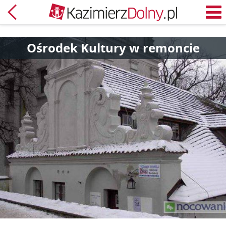
Powrót
M
Ośrodek Kultury w remoncie