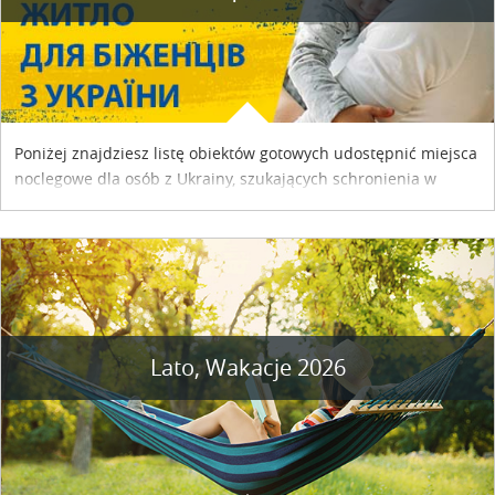
Poniżej znajdziesz listę obiektów gotowych udostępnić miejsca
noclegowe dla osób z Ukrainy, szukających schronienia w
naszym kraju. Skontaktuj się z właścicielem obiektu i uzgodnij
szczegóły....
Lato, Wakacje 2026