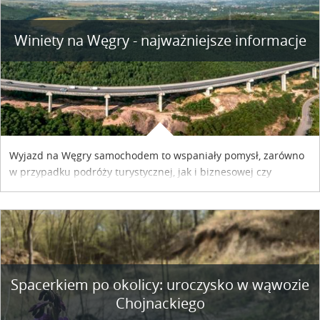
Winiety na Węgry - najważniejsze informacje
Wyjazd na Węgry samochodem to wspaniały pomysł, zarówno
w przypadku podróży turystycznej, jak i biznesowej czy
służbowej. Pamiętać tylko trzeba o wykupieniu winiety, co
można szybko i sprawnie zrobić online. Materiał powstał dzięki
współpracy reklamowej z Hungary Vignette.
Spacerkiem po okolicy: uroczysko w wąwozie
Chojnackiego