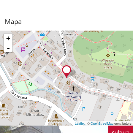
Mapa
+
-
Leaflet
| ©
OpenStreetMap
contributors
Kultura