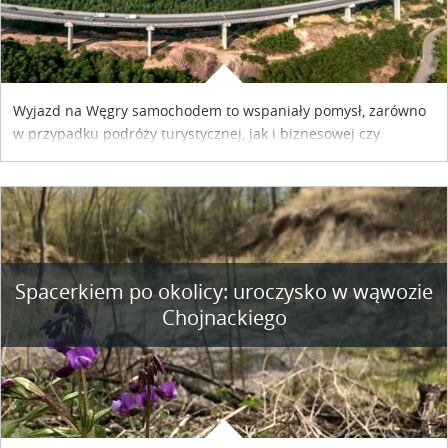
Wyjazd na Węgry samochodem to wspaniały pomysł, zarówno
w przypadku podróży turystycznej, jak i biznesowej czy
służbowej. Pamiętać tylko trzeba o wykupieniu winiety, co
można szybko i sprawnie zrobić online. Materiał powstał dzięki
współpracy reklamowej z Hungary Vignette.
Spacerkiem po okolicy: uroczysko w wąwozie
Chojnackiego