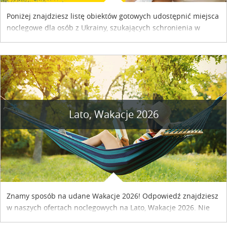
Poniżej znajdziesz listę obiektów gotowych udostępnić miejsca
noclegowe dla osób z Ukrainy, szukających schronienia w
naszym kraju. Skontaktuj się z właścicielem obiektu i uzgodnij
szczegóły....
Lato, Wakacje 2026
Znamy sposób na udane Wakacje 2026! Odpowiedź znajdziesz
w naszych ofertach noclegowych na Lato, Wakacje 2026. Nie
zwlekaj atrakcyjne noclegi czekają...