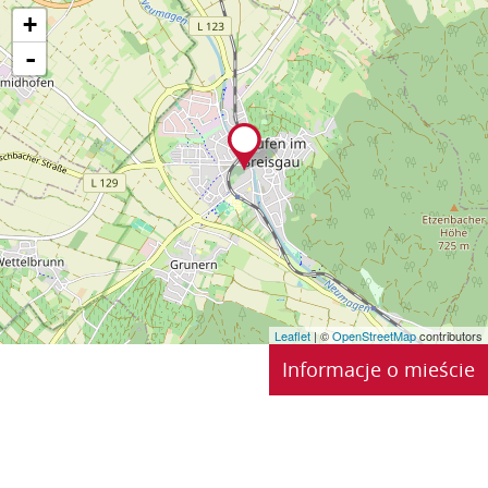
+
-
Leaflet
| ©
OpenStreetMap
contributors
Informacje o mieście