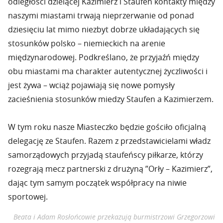
odległości dzielącej Kazimierz i Staufen kontakty między
naszymi miastami trwają nieprzerwanie od ponad
dziesięciu lat mimo niezbyt dobrze układających się
stosunków polsko – niemieckich na arenie
międzynarodowej. Podkreślano, że przyjaźń między
obu miastami ma charakter autentycznej życzliwości i
jest żywa – wciąż pojawiają się nowe pomysły
zacieśnienia stosunków miedzy Staufen a Kazimierzem.
W tym roku nasze Miasteczko będzie gościło oficjalną
delegację ze Staufen. Razem z przedstawicielami władz
samorządowych przyjadą staufeńscy piłkarze, którzy
rozegrają mecz partnerski z drużyną ”Orły – Kazimierz”,
dając tym samym początek współpracy na niwie
sportowej.
Beata i Adam Rosłońcowie przekazują burmistrzowi Grzegorzowi