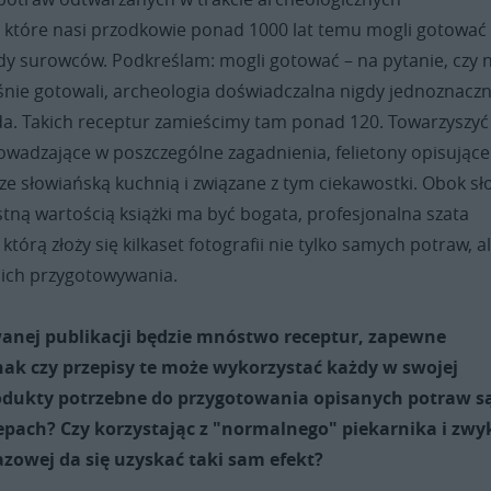
które nasi przodkowie ponad 1000 lat temu mogli gotować 
y surowców. Podkreślam: mogli gotować – na pytanie, czy 
śnie gotowali, archeologia doświadczalna nigdy jednoznaczn
da. Takich receptur zamieścimy tam ponad 120. Towarzyszyć
owadzające w poszczególne zagadnienia, felietony opisujące
ze słowiańską kuchnią i związane z tym ciekawostki. Obok s
tną wartością książki ma być bogata, profesjonalna szata
 którą złoży się kilkaset fotografii nie tylko samych potraw, a
ich przygotowywania.
nej publikacji będzie mnóstwo receptur, zapewne
nak czy przepisy te może wykorzystać każdy w swojej
odukty potrzebne do przygotowania opisanych potraw s
epach? Czy korzystając z "normalnego" piekarnika i zwyk
zowej da się uzyskać taki sam efekt?