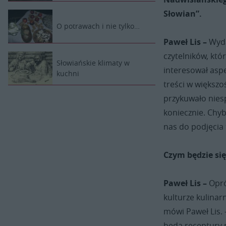
Słowian”.
O potrawach i nie tylko…
Paweł Lis –
Wyda
czytelników, któ
Słowiańskie klimaty w
interesował aspe
kuchni
treści w większo
przykuwało nies
koniecznie. Chyb
nas do podjęcia 
Czym będzie si
Paweł Lis –
Opró
kulturze kulina
mówi Paweł Lis. 
będą receptury 