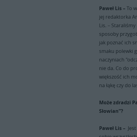
Paweł Lis –
To w
jej redaktorka A
Lis. – Staraliśm
sposoby przygot
jak poznać ich 
smaku polewki g
naczyniach "odc
nie da. Co do p
większość ich m
na łąkę czy do la
Może zdradzi P
Słowian”?
Paweł Lis –
Jes
sobie wszystkic