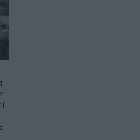
ą
w
 i
si