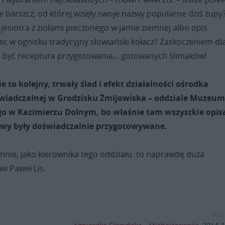
ie barszcz, od której wzięły swoje nazwy popularne dziś zupy
jesiotra z ziołami pieczonego w jamie ziemnej albo opis
ec w ognisku tradycyjny słowiański kołacz? Zaskoczeniem dl
 być receptura przygotowania... gotowanych ślimaków!
e to kolejny, trwały ślad i efekt działalności ośrodka
świadczalnej w Grodzisku Żmijowiska – oddziale Muzeu
o w Kazimierzu Dolnym, bo właśnie tam wszystkie opis
awy były doświadczalnie przygotowywane.
mnie, jako kierownika tego oddziału to naprawdę duża
wi Paweł Lis.
Fot.