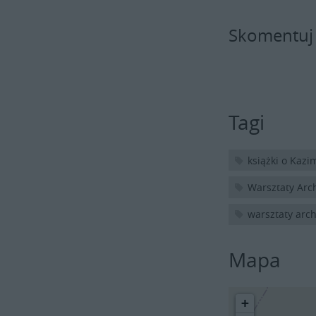
Skomentuj
Tagi
książki o Kazi
Warsztaty Arc
warsztaty arc
Mapa
+