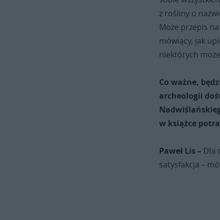
z rośliny o nazw
Może przepis na 
mówiący, jak upi
niektórych może
Co ważne, będzi
archeologii do
Nadwiślańskieg
w książce potr
Paweł Lis –
Dla 
satysfakcja – mó