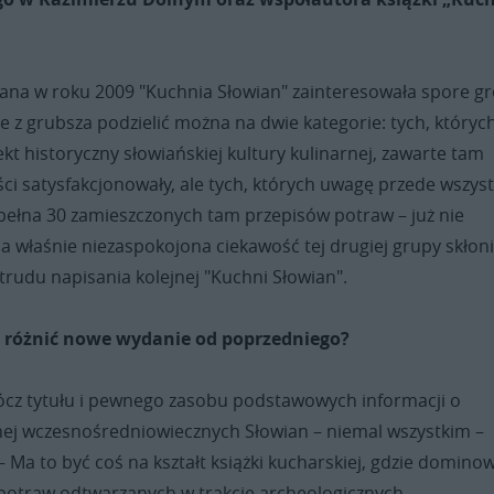
na w roku 2009 "Kuchnia Słowian" zainteresowała spore g
re z grubsza podzielić można na dwie kategorie: tych, któryc
kt historyczny słowiańskiej kultury kulinarnej, zawarte tam
ści satysfakcjonowały, ale tych, których uwagę przede wszys
pełna 30 zamieszczonych tam przepisów potraw – już nie
a właśnie niezaspokojona ciekawość tej drugiej grupy skłoni
trudu napisania kolejnej "Kuchni Słowian".
ę różnić nowe wydanie od poprzedniego?
cz tytułu i pewnego zasobu podstawowych informacji o
rnej wczesnośredniowiecznych Słowian – niemal wszystkim –
– Ma to być coś na kształt książki kucharskiej, gdzie domino
potraw odtwarzanych w trakcie archeologicznych