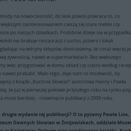
mody na nowoczesność, do łask powoli powraca to, co
z większym zainteresowaniem cieszą się stare meble czy
iste po naszych dziadkach. Podobnie dzieje się w przypadk
okół nie brakuje restauracji z suchsi, pizzerii i lokali
lądając na witryny sklepów, dostrzeżemy, że coraz więcej je
wą żywnością, nawet w supermarketach. Bez większego
y więc przygotować w domu obiad czy ciasto według recep
y nawet prababć. Mało tego, daje nam to możliwość, by
pisy z książki „Kuchnia Słowian” autorstwa Hanny i Pawła
iej, że już w pierwszej połowie przyszłego roku na rynku poj
 a może bardziej – rozwinięcie publikacji z 2009 roku.
drugie wydanie tej publikacji? O to pytamy Pawła Lisa,
zeum Dawnych Słowian w Żmijowiskach, oddziale Muz
o w Kazimierzu Dolnym oraz współautora książki „Kuc