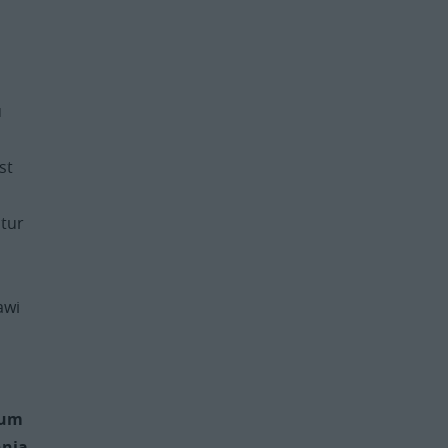
u
st
tur
awi
eum
hnia