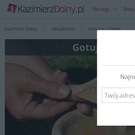
Rest
Noclegi
Kazimierz Dolny
Aktualności
Kultura i Sztuka
Gotujmy jak 
Najn