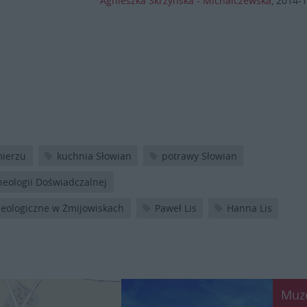
Agnieszka Skrzyńska - Michalczewska
,
2014-1
mierzu
kuchnia Słowian
potrawy Słowian
heologii Doświadczalnej
heologiczne w Żmijowiskach
Paweł Lis
Hanna Lis
Muz