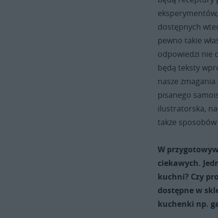
eksperymentów, 
dostępnych wted
pewno takie wła
odpowiedzi nie 
będą teksty wpr
nasze zmagania 
pisanego samois
ilustratorska, na
także sposobów 
W przygotowywa
ciekawych. Jed
kuchni? Czy pr
dostępne w skl
kuchenki np. ga