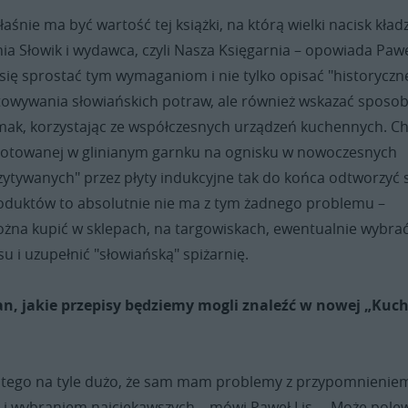
łaśnie ma być wartość tej książki, na którą wielki nacisk kład
nia Słowik i wydawca, czyli Nasza Księgarnia – opowiada Paw
y się sprostać tym wymaganiom i nie tylko opisać "historyczn
owywania słowiańskich potraw, ale również wskazać sposob
smak, korzystając ze współczesnych urządzeń kuchennych. C
otowanej w glinianym garnku na ognisku w nowoczesnych
zytywanych" przez płyty indukcyjne tak do końca odtworzyć 
roduktów to absolutnie nie ma z tym żadnego problemu –
ożna kupić w sklepach, na targowiskach, ewentualnie wybrać
su i uzupełnić "słowiańską" spiżarnię.
an, jakie przepisy będziemy mogli znaleźć w nowej „Kuc
t tego na tyle dużo, że sam mam problemy z przypomnienie
h i wybraniem najciekawszych – mówi Paweł Lis. – Może pole