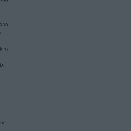
rono
h
tkim
ła
wać