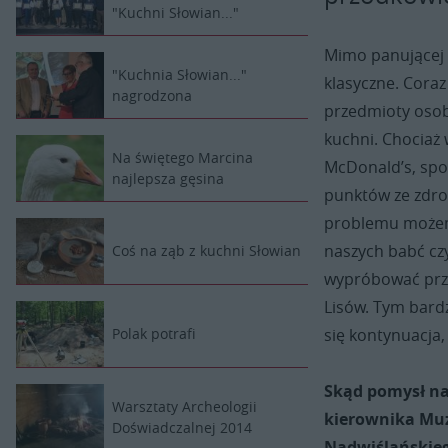
"Kuchni Słowian..."
Mimo panującej 
"Kuchnia Słowian..."
klasyczne. Cora
nagrodzona
przedmioty osob
kuchni. Chociaż w
Na świętego Marcina
McDonald’s, spog
najlepsza gęsina
punktów ze zdro
problemu możem
naszych babć cz
Coś na ząb z kuchni Słowian
wypróbować prze
Lisów. Tym bardz
Polak potrafi
się kontynuacja,
Skąd pomysł na 
Warsztaty Archeologii
kierownika Mu
Doświadczalnej 2014
Nadwiślańskieg