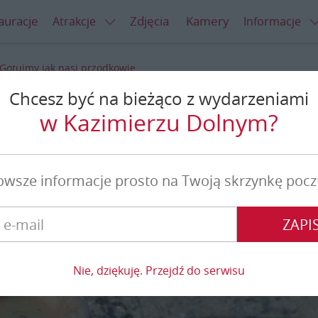
auracje
Zdjęcia
Kamery
Atrakcje
Informacje
Gotujmy jak nasi przodkowie
Chcesz być na bieżąco z wydarzeniami
nasi przodkowie
w Kazimierzu Dolnym?
owsze informacje prosto na Twoją skrzynkę pocz
ZAPIS
Nie, dziękuję. Przejdź do serwisu