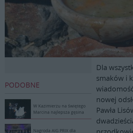
Dla wszyst
smaków i 
PODOBNE
wiadomość!
nowej odsł
W Kazimierzu na świętego
Pawła Lisów
Marcina najlepsza gęsina
dwadzieścia
przodkowie
Nagroda AIG PRIX dla