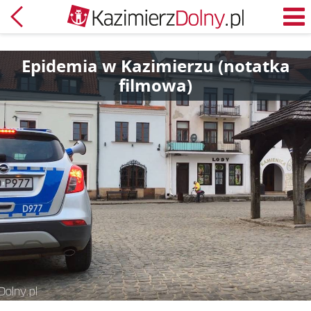
Powrót
M
Epidemia w Kazimierzu (notatka
filmowa)