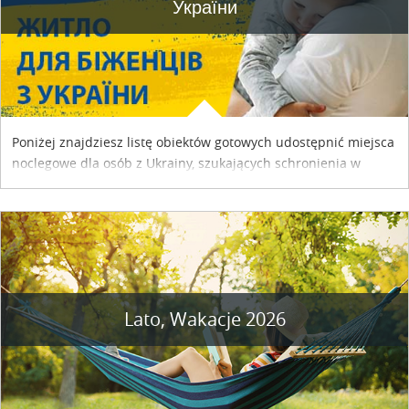
України
Poniżej znajdziesz listę obiektów gotowych udostępnić miejsca
noclegowe dla osób z Ukrainy, szukających schronienia w
naszym kraju. Skontaktuj się z właścicielem obiektu i uzgodnij
szczegóły....
Lato, Wakacje 2026