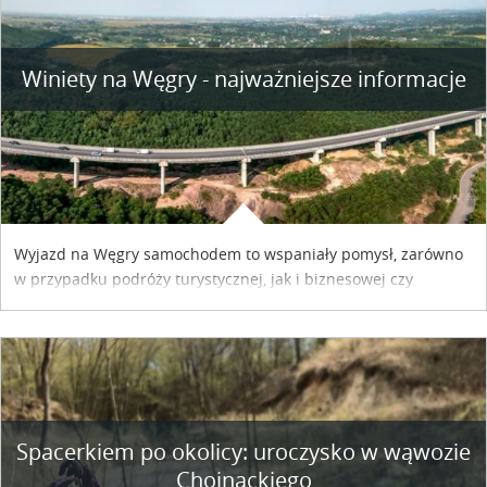
Winiety na Węgry - najważniejsze informacje
Wyjazd na Węgry samochodem to wspaniały pomysł, zarówno
w przypadku podróży turystycznej, jak i biznesowej czy
służbowej. Pamiętać tylko trzeba o wykupieniu winiety, co
można szybko i sprawnie zrobić online. Materiał powstał dzięki
współpracy reklamowej z Hungary Vignette.
Spacerkiem po okolicy: uroczysko w wąwozie
Chojnackiego