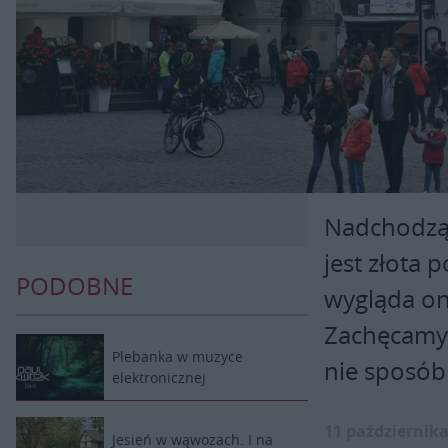
Nadchodzą
jest złota 
PODOBNE
wygląda on
Zachęcamy 
Plebanka w muzyce
nie sposób 
elektronicznej
11 października
Jesień w wąwozach. I na