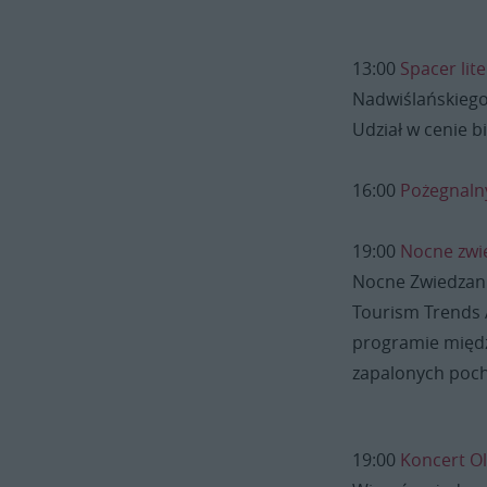
13:00
Spacer lit
Nadwiślańskiego 
Udział w cenie 
16:00
Pożegnalny
19:00
Nocne zwi
Nocne Zwiedzani
Tourism Trends 
programie międz
zapalonych poch
19:00
Koncert Ol