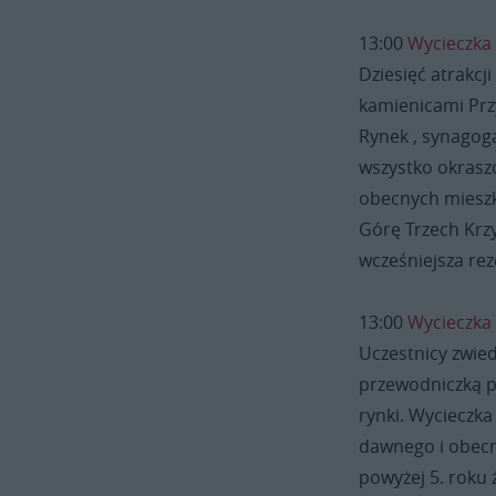
13:00
Wycieczka
Dziesięć atrakcj
kamienicami Przy
Rynek , synagoga
wszystko okrasz
obecnych mieszk
Górę Trzech Krz
wcześniejsza rez
13:00
Wycieczka 
Uczestnicy zwied
przewodniczką p
rynki. Wycieczka
dawnego i obecneg
powyżej 5. roku 