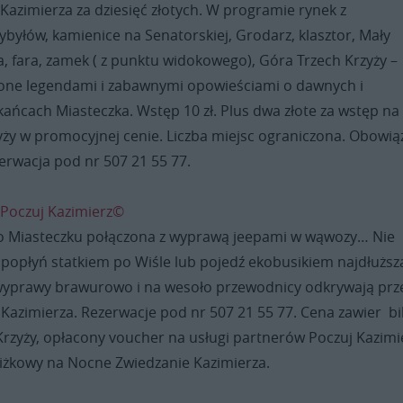
i Kazimierza za dziesięć złotych. W programie rynek z
byłów, kamienice na Senatorskiej, Grodarz, klasztor, Mały
, fara, zamek ( z punktu widokowego), Góra Trzech Krzyży –
one legendami i zabawnymi opowieściami o dawnych i
ańcach Miasteczka. Wstęp 10 zł. Plus dwa złote za wstęp na
yży w promocyjnej cenie. Liczba miejsc ograniczona. Obowią
erwacja pod nr 507 21 55 77.
 Poczuj Kazimierz©
o Miasteczku połączona z wyprawą jeepami w wąwozy… Nie
– popłyń statkiem po Wiśle lub pojedź ekobusikiem najdłuższ
 wyprawy brawurowo i na wesoło przewodnicy odkrywają prz
Kazimierza. Rezerwacje pod nr 507 21 55 77. Cena zawier bi
Krzyży, opłacony voucher na usługi partnerów Poczuj Kazimi
iżkowy na Nocne Zwiedzanie Kazimierza.