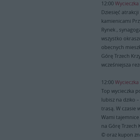
12:00
Wycieczka
Dziesięć atrakcj
kamienicami Przy
Rynek , synagoga
wszystko okrasz
obecnych mieszk
Górę Trzech Krz
wcześniejsza rez
12:00
Wycieczka
Top wycieczka p
lubisz na dziko 
trasą. W czasie
Wami tajemnice 
na Górę Trzech 
© oraz kupon zn