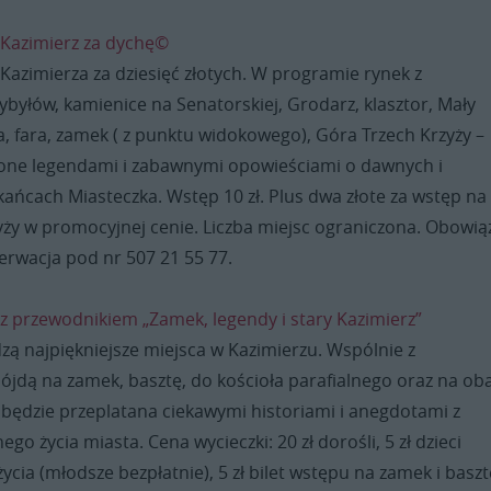
 Kazimierz za dychę©
i Kazimierza za dziesięć złotych. W programie rynek z
byłów, kamienice na Senatorskiej, Grodarz, klasztor, Mały
, fara, zamek ( z punktu widokowego), Góra Trzech Krzyży –
one legendami i zabawnymi opowieściami o dawnych i
ańcach Miasteczka. Wstęp 10 zł. Plus dwa złote za wstęp na
yży w promocyjnej cenie. Liczba miejsc ograniczona. Obowią
erwacja pod nr 507 21 55 77.
z przewodnikiem „Zamek, legendy i stary Kazimierz”
zą najpiękniejsze miejsca w Kazimierzu. Wspólnie z
ójdą na zamek, basztę, do kościoła parafialnego oraz na ob
 będzie przeplatana ciekawymi historiami i anegdotami z
o życia miasta. Cena wycieczki: 20 zł dorośli, 5 zł dzieci
życia (młodsze bezpłatnie), 5 zł bilet wstępu na zamek i baszt