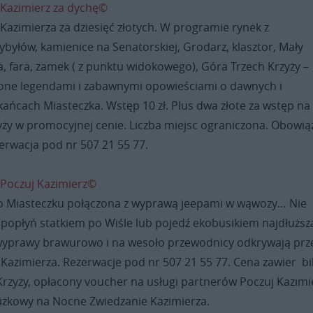
 Kazimierz za dychę©
i Kazimierza za dziesięć złotych. W programie rynek z
byłów, kamienice na Senatorskiej, Grodarz, klasztor, Mały
, fara, zamek ( z punktu widokowego), Góra Trzech Krzyży –
one legendami i zabawnymi opowieściami o dawnych i
ańcach Miasteczka. Wstęp 10 zł. Plus dwa złote za wstęp na
yży w promocyjnej cenie. Liczba miejsc ograniczona. Obowią
erwacja pod nr 507 21 55 77.
 Poczuj Kazimierz©
o Miasteczku połączona z wyprawą jeepami w wąwozy… Nie
– popłyń statkiem po Wiśle lub pojedź ekobusikiem najdłuższ
 wyprawy brawurowo i na wesoło przewodnicy odkrywają prz
Kazimierza. Rezerwacje pod nr 507 21 55 77. Cena zawier bi
Krzyży, opłacony voucher na usługi partnerów Poczuj Kazimi
iżkowy na Nocne Zwiedzanie Kazimierza.