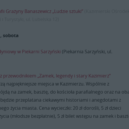
ii Grażyny Banaszewicz „Ludzie sztuki”
(Kazimierski Ośrode
i Turystyki, ul. Lubelska 12)
, sobota
yniowy w Piekarni Sarzyński
(Piekarnia Sarzyński, ul.
z przewodnikiem „Zamek, legendy i stary Kazimierz”
zą najpiękniejsze miejsca w Kazimierzu. Wspólnie z
ójdą na zamek, basztę, do kościoła parafialnego oraz na ob
 będzie przeplatana ciekawymi historiami i anegdotami z
o życia miasta. Cena wycieczki: 20 zł dorośli, 5 zł dzieci
życia (młodsze bezpłatnie), 5 zł bilet wstępu na zamek i baszt