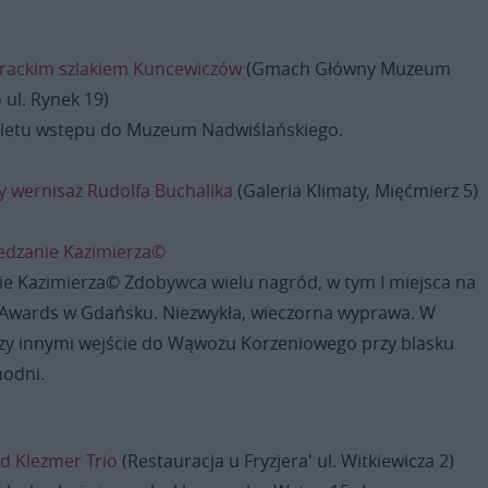
erackim szlakiem Kuncewiczów
(Gmach Główny Muzeum
ul. Rynek 19)
biletu wstępu do Muzeum Nadwiślańskiego.
 wernisaż Rudolfa Buchalika
(Galeria Klimaty, Mięćmierz 5)
edzanie Kazimierza©
e Kazimierza© Zdobywca wielu nagród, w tym I miejsca na
Awards w Gdańsku. Niezwykła, wieczorna wyprawa. W
y innymi wejście do Wąwozu Korzeniowego przy blasku
odni.
d Klezmer Trio
(Restauracja u Fryzjera' ul. Witkiewicza 2)