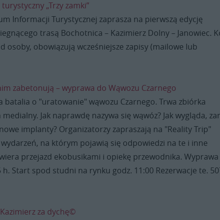
d turystyczny „Trzy zamki”
um Informacji Turystycznej zaprasza na pierwszą edycję
iegnącego trasą Bochotnica – Kazimierz Dolny – Janowiec. K
 od osoby, obowiązują wcześniejsze zapisy (mailowe lub
nim zabetonują – wyprawa do Wąwozu Czarnego
a batalia o "uratowanie" wąwozu Czarnego. Trwa zbiórka
 medialny. Jak naprawdę nazywa się wąwóz? Jak wygląda, za
nowe implanty? Organizatorzy zapraszają na "Reality Trip"
wydarzeń, na którym pojawią się odpowiedzi na te i inne
awiera przejazd ekobusikami i opiekę przewodnika. Wyprawa
 h. Start spod studni na rynku godz. 11:00 Rezerwacje te. 50
 Kazimierz za dychę©