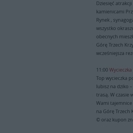
Dziesięć atrakcj
kamienicami Przy
Rynek , synagoga
wszystko okrasz
obecnych mieszk
Górę Trzech Krz
wcześniejsza rez
11:00
Wycieczka
Top wycieczka p
lubisz na dziko 
trasą. W czasie
Wami tajemnice 
na Górę Trzech 
© oraz kupon zn