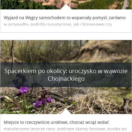
Wyjazd na Węgry samochodem to wspaniały pomysł, zarówno
w przypadku podróży turystycznej, jak i biznesowej czy
służbowej. Pamiętać tylko trzeba o wykupieniu winiety, co
można szybko i sprawnie zrobić online. Materiał powstał dzięki
współpracy reklamowej z Hungary Vignette.
Spacerkiem po okolicy: uroczysko w wąwozie
Chojnackiego
Miejsce to rzeczywiście urokliwe, chociaż wciąż widać
niezaleczone jeszcze rany: podcięte skarpy lessowe, pustka po