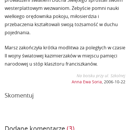
prowadzeni światłem Ducha Świętego sprostali swoim
westerplattowym wezwaniom. Żebyście pomni nauki
wielkiego orędownika pokoju, miłosierdzia i
przebaczenia kształtowali swoją tożsamość w duchu
pojednania.
Marsz zakończyła krótka modlitwa za poległych w czasie
II wojny światowej kazimierzaków w miejscu pamięci
narodowej u stóp klasztoru franciszkanów.
Na boisku przy ul. Szkolnej
Anna Ewa Soria
,
2006-10-22
Skomentuj
Dodane komentarze
(3)