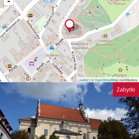
-
Leaflet
| ©
OpenStreetMap
contributors
Zabytki