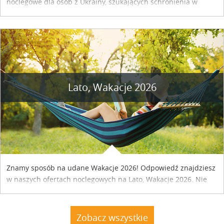
noclegowe dla osób z Ukrainy, szukających schronienia w
naszym kraju. Skontaktuj się z właścicielem obiektu i uzgodnij
szczegóły....
Lato, Wakacje 2026
Znamy sposób na udane Wakacje 2026! Odpowiedź znajdziesz
w naszych ofertach noclegowych na Lato, Wakacje 2026. Nie
zwlekaj atrakcyjne noclegi czekają...
Zobacz wszystkie