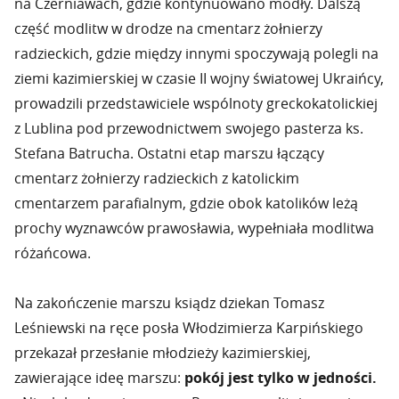
na Czerniawach, gdzie kontynuowano modły. Dalszą
część modlitw w drodze na cmentarz żołnierzy
radzieckich, gdzie między innymi spoczywają polegli na
ziemi kazimierskiej w czasie II wojny światowej Ukraińcy,
prowadzili przedstawiciele wspólnoty greckokatolickiej
z Lublina pod przewodnictwem swojego pasterza ks.
Stefana Batrucha. Ostatni etap marszu łączący
cmentarz żołnierzy radzieckich z katolickim
cmentarzem parafialnym, gdzie obok katolików leżą
prochy wyznawców prawosławia, wypełniała modlitwa
różańcowa.
Na zakończenie marszu ksiądz dziekan Tomasz
Leśniewski na ręce posła Włodzimierza Karpińskiego
przekazał przesłanie młodzieży kazimierskiej,
zawierające ideę marszu:
pokój jest tylko w jedności.