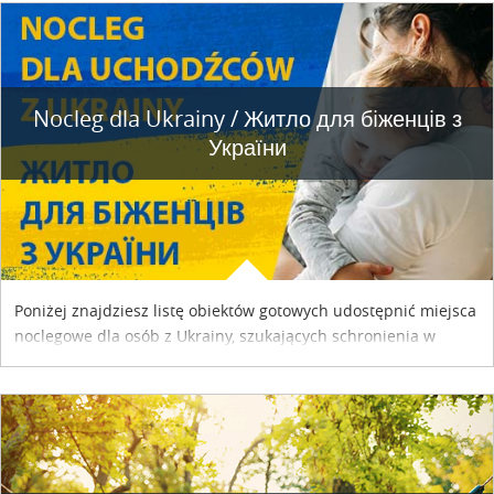
Nocleg dla Ukrainy / Житло для бiженцiв з
України
Poniżej znajdziesz listę obiektów gotowych udostępnić miejsca
noclegowe dla osób z Ukrainy, szukających schronienia w
naszym kraju. Skontaktuj się z właścicielem obiektu i uzgodnij
szczegóły....