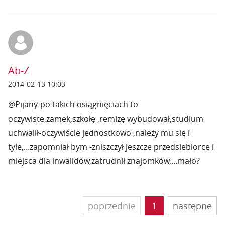
Ab-Z
2014-02-13 10:03
@Pijany-po takich osiągnięciach to
oczywiste,zamek,szkołę ,remizę wybudował,studium
uchwalił-oczywiście jednostkowo ,należy mu się i
tyle,...zapomniał bym -zniszczył jeszcze przedsiebiorcę i
miejsca dla inwalidów,zatrudnił znajomków,...mało?
poprzednie
1
następne