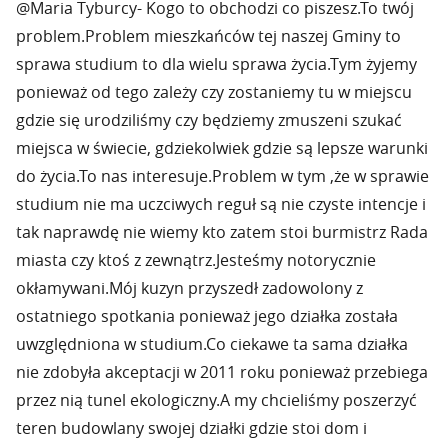
@Maria Tyburcy- Kogo to obchodzi co piszesz.To twój
problem.Problem mieszkańców tej naszej Gminy to
sprawa studium to dla wielu sprawa życia.Tym żyjemy
ponieważ od tego zależy czy zostaniemy tu w miejscu
gdzie się urodziliśmy czy będziemy zmuszeni szukać
miejsca w świecie, gdziekolwiek gdzie są lepsze warunki
do życia.To nas interesuje.Problem w tym ,że w sprawie
studium nie ma uczciwych reguł są nie czyste intencje i
tak naprawdę nie wiemy kto zatem stoi burmistrz Rada
miasta czy ktoś z zewnątrz.Jesteśmy notorycznie
okłamywani.Mój kuzyn przyszedł zadowolony z
ostatniego spotkania ponieważ jego działka została
uwzględniona w studium.Co ciekawe ta sama działka
nie zdobyła akceptacji w 2011 roku ponieważ przebiega
przez nią tunel ekologiczny.A my chcieliśmy poszerzyć
teren budowlany swojej działki gdzie stoi dom i