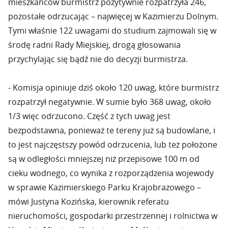
mieszkańców burmistrz pozytywnie rozpatrzyła 246,
pozostałe odrzucając – najwięcej w Kazimierzu Dolnym.
Tymi właśnie 122 uwagami do studium zajmowali się w
środę radni Rady Miejskiej, drogą głosowania
przychylając się bądź nie do decyzji burmistrza.
- Komisja opiniuje dziś około 120 uwag, które burmistrz
rozpatrzył negatywnie. W sumie było 368 uwag, około
1/3 więc odrzucono. Część z tych uwag jest
bezpodstawna, ponieważ te tereny już są budowlane, i
to jest najczęstszy powód odrzucenia, lub też położone
są w odległości mniejszej niż przepisowe 100 m od
cieku wodnego, co wynika z rozporządzenia wojewody
w sprawie Kazimierskiego Parku Krajobrazowego –
mówi Justyna Kozińska, kierownik referatu
nieruchomości, gospodarki przestrzennej i rolnictwa w