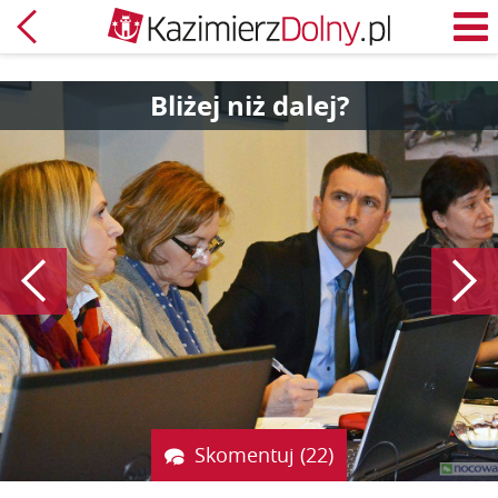
Powrót
M
Bliżej niż dalej?
Poprzedni
Skomentuj (22)