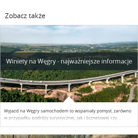
Zobacz także
Winiety na Węgry - najważniejsze informacje
Wyjazd na Węgry samochodem to wspaniały pomysł, zarówno
w przypadku podróży turystycznej, jak i biznesowej czy
służbowej. Pamiętać tylko trzeba o wykupieniu winiety, co
można szybko i sprawnie zrobić online. Materiał powstał dzięki