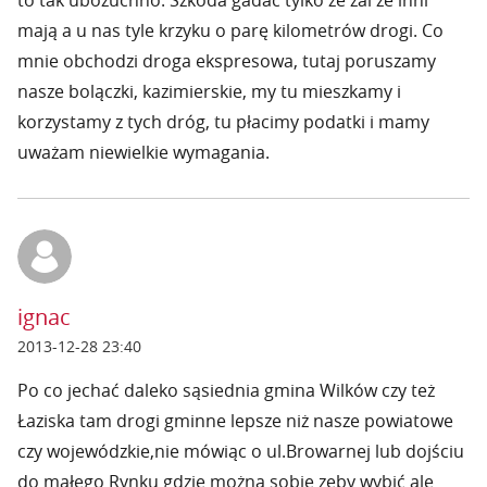
to tak ubożuchno. Szkoda gadać tylko że żal że inni
mają a u nas tyle krzyku o parę kilometrów drogi. Co
mnie obchodzi droga ekspresowa, tutaj poruszamy
nasze bolączki, kazimierskie, my tu mieszkamy i
korzystamy z tych dróg, tu płacimy podatki i mamy
uważam niewielkie wymagania.
ignac
2013-12-28 23:40
Po co jechać daleko sąsiednia gmina Wilków czy też
Łaziska tam drogi gminne lepsze niż nasze powiatowe
czy wojewódzkie,nie mówiąc o ul.Browarnej lub dojściu
do małego Rynku gdzie można sobie zęby wybić ale