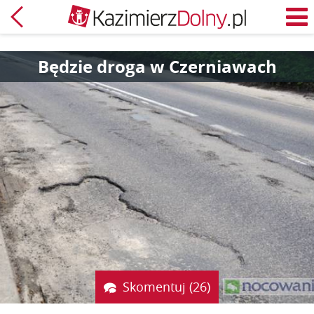
Powrót
M
Będzie droga w Czerniawach
Skomentuj (26)