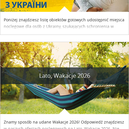
Poniżej znajdziesz listę obiektów gotowych udostępnić miejsca
noclegowe dla osób z Ukrainy, szukających schronienia w
naszym kraju. Skontaktuj się z właścicielem obiektu i uzgodnij
szczegóły....
Lato, Wakacje 2026
Znamy sposób na udane Wakacje 2026! Odpowiedź znajdziesz
w naszych ofertach noclegowych na Lato, Wakacje 2026. Nie