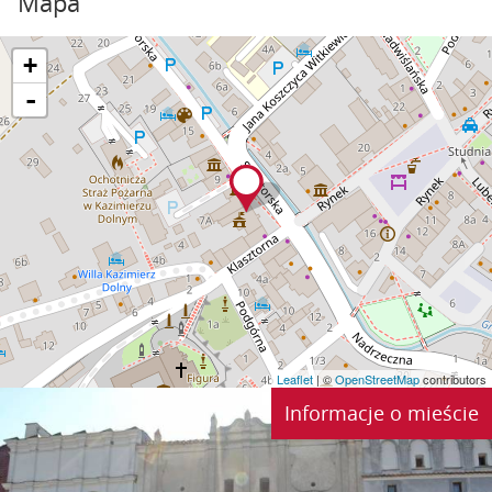
Mapa
+
-
Leaflet
| ©
OpenStreetMap
contributors
Informacje o mieście