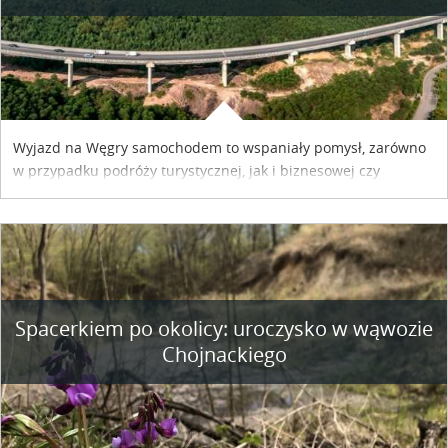
Wyjazd na Węgry samochodem to wspaniały pomysł, zarówno
w przypadku podróży turystycznej, jak i biznesowej czy
służbowej. Pamiętać tylko trzeba o wykupieniu winiety, co
można szybko i sprawnie zrobić online. Materiał powstał dzięki
współpracy reklamowej z Hungary Vignette.
Spacerkiem po okolicy: uroczysko w wąwozie
Chojnackiego