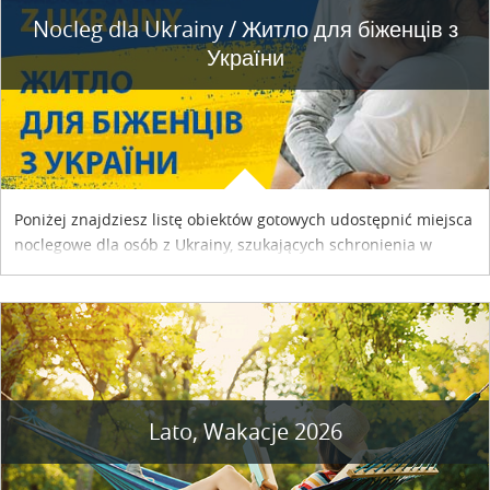
Nocleg dla Ukrainy / Житло для бiженцiв з
України
Poniżej znajdziesz listę obiektów gotowych udostępnić miejsca
noclegowe dla osób z Ukrainy, szukających schronienia w
naszym kraju. Skontaktuj się z właścicielem obiektu i uzgodnij
szczegóły....
Lato, Wakacje 2026