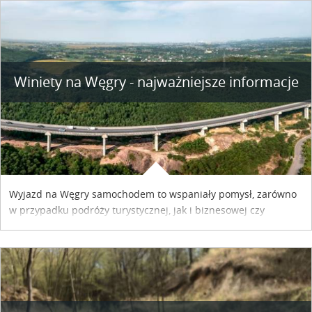
Winiety na Węgry - najważniejsze informacje
Wyjazd na Węgry samochodem to wspaniały pomysł, zarówno
w przypadku podróży turystycznej, jak i biznesowej czy
służbowej. Pamiętać tylko trzeba o wykupieniu winiety, co
można szybko i sprawnie zrobić online. Materiał powstał dzięki
współpracy reklamowej z Hungary Vignette.