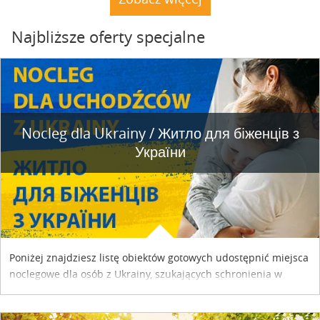
Najbliższe oferty specjalne
Nocleg dla Ukrainy / Житло для бiженцiв з
України
Poniżej znajdziesz listę obiektów gotowych udostępnić miejsca
noclegowe dla osób z Ukrainy, szukających schronienia w
naszym kraju. Skontaktuj się z właścicielem obiektu i uzgodnij
szczegóły....