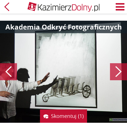
Powrót
M
Akademia Odkryć Fotograficznych
Poprzedni
Skomentuj (1)