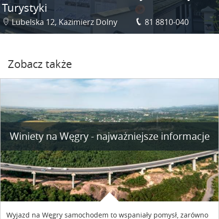
Turystyki
Lubelska 12, Kazimierz Dolny
81 8810-040
Zobacz także
Winiety na Węgry - najważniejsze informacje
Wyjazd na Węgry samochodem to wspaniały pomysł, zarówno