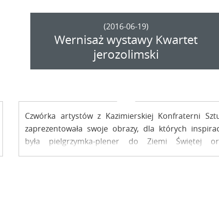
(2016-06-19)
Wernisaż wystawy Kwartet
jerozolimski
Czwórka artystów z Kazimierskiej Konfraterni Sztu
zaprezentowała swoje obrazy, dla których inspirac
była pielgrzymka-plener do Ziemi Świętej or
tematyka sakralna. Wystawę "Kwartet jerozolimsk
otwartą w sobotę można oglądać do 7 lipca.