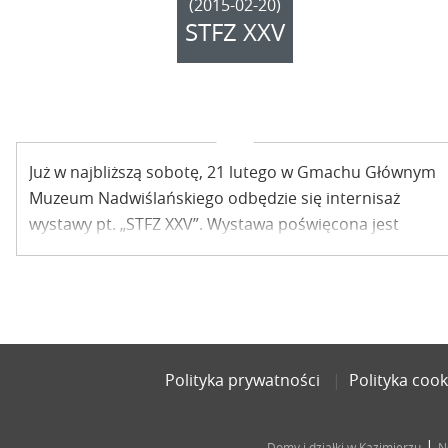
(2015-02-20)
STFZ XXV
Już w najbliższą sobotę, 21 lutego w Gmachu Głównym
Muzeum Nadwiślańskiego odbędzie się internisaż
wystawy pt. „STFZ XXV”. Wystawa poświęcona jest
działalności Stowarzyszenia Twórców Form
Złotniczych, które obchodzi 25-lecie działalności.
Polityka prywatności
Polityka cook
|
Domy i działki w Kazimierzu
N