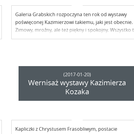
Galeria Grabskich rozpoczyna ten rok od wystawy
poświęconej Kazimierzowi takiemu, jaki jest obecnie.
Zimowy, mroźny, ale też piękny i spokojny. Wszystko 
uchwycił w swej sztuce Jacek Kośmiński. To właśnie
jego obrazy będzie można wkrótce podziwiać na
Lubelskiej 33.
(2017-01-20)
Wernisaż wystawy Kazimierza
Kozaka
Kapliczki z Chrystusem Frasobliwym, postacie