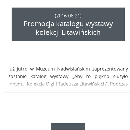
(2016-06-21)
Promocja katalogu wystawy
kolekcji Litawińskich
Już jutro w Muzeum Nadwiślańskim zaprezentowany
zostanie katalog wystawy „Aby to piękno służyło
innym... Kolekcja Olgi i Tadeusza Litawińskich”. Podczas
spotkania promocyjnego wykład wygłosi dr Krzysztof
Przylicki – opiekun zbiorów muzealnych KUL oraz autor
i współkurator wystawy.