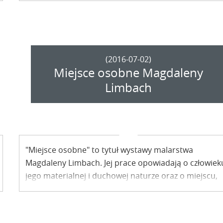
Wydziału Architektury.
(2016-07-02)
Miejsce osobne Magdaleny
Limbach
"Miejsce osobne" to tytuł wystawy malarstwa
Magdaleny Limbach. Jej prace opowiadają o człowiek
jego materialnej i duchowej naturze oraz o miejscu,
gdzie każdy z nas staje sam na sam ze swoim
prawdziwym ja. Wystawę można oglądać do 3 sierpn
w Kazimierskim Ośrodku Kultury, Promocji i Turystyk