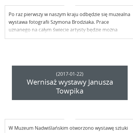
Po raz pierwszy w naszym kraju odbędzie się muzealna
wystawa fotografii Szymona Brodziaka. Prace
uznanego na całym świecie artysty będzie można
oglądać już w tę sobotę w Galerii Wystaw Czasowych.
Wernisażowi będzie towarzyszyć koncert Grabka i Mai
Koman, z wizualizacjami Pani Pawlowsky.
(2017-01-22)
Wernisaż wystawy Janusza
Towpika
W Muzeum Nadwiślańskim otworzono wystawę sztuki