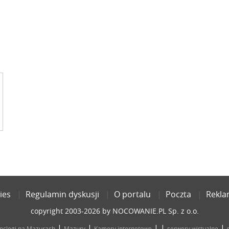
ies
Regulamin dyskusji
O portalu
Poczta
Rekl
copyright 2003-2026 by NOCOWANIE.PL Sp. z o.o.
|
|
| |
|
oclegi na Mazurach
Mazury
Kamery internetowe
serwery wirtualne