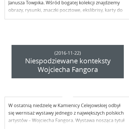
Janusza Towpika. Wśród bogatej kolekcji znajdziemy
obrazy, rysunki, znaczki pocztowe, ekslibrisy, karty do
gry oraz wiele innych dzieł artysty. Obejrzeć można
także pamiątki po Januszu Towpiku, zdjęcia, książki,
atlasy i artykuły ozdobione jego ilustracjami.
(2016-11-22)
Niespodziewane konteksty
Wojciecha Fangora
W ostatnią niedzielę w Kamienicy Celejowskiej odbył
się wernisaż wystawy jednego z największych polskich
artystów – Wojciecha Fangora. Wystawa nosząca tytuł
„Niespodziewane konteksty” poświęcona jest