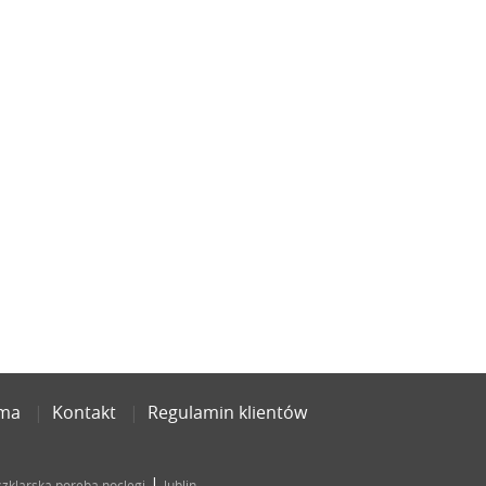
ama
Kontakt
Regulamin klientów
|
szklarska poręba noclegi
lublin