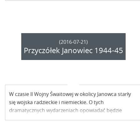
zagadnieniu przestrzeni w sztuce.
(2016-07-21)
Przyczółek Janowiec 1944-45
W czasie II Wojny Śwaitowej w okolicy Janowca starły
się wojska radzieckie i niemieckie. O tych
dramatycznych wydarzeniach opowiadać będzie
wystawa pt. „Przyczółek – береговой плацдарм –
Landekopf 2016. Janowiec 1944-1945”. Otwarcie
wystawy już w tę sobotę.