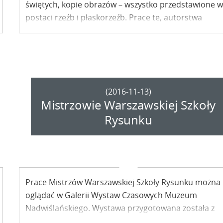
świętych, kopie obrazów – wszystko przedstawione 
postaci rzeźb i płaskorzeźb. Prace te, autorstwa
Kazimierza Kozaka, można oglądać w Bibliotece
Publicznej w Kazimierzu.
(2016-11-13)
Mistrzowie Warszawskiej Szkoły
Rysunku
Prace Mistrzów Warszawskiej Szkoły Rysunku można
oglądać w Galerii Wystaw Czasowych Muzeum
Nadwiślańskiego. Wystawa przygotowana została z
okazji 100. rocznicy Politechniki Warszawskiej oraz jej