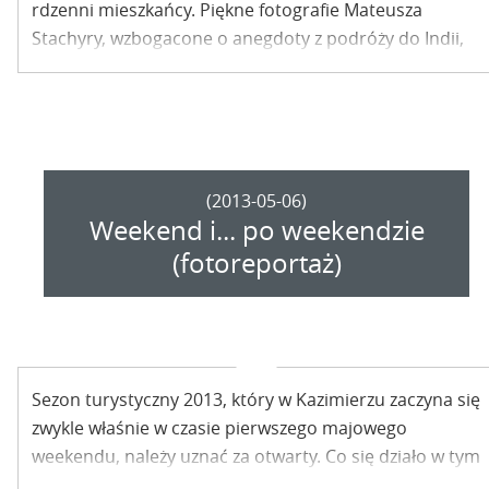
rdzenni mieszkańcy. Piękne fotografie Mateusza
Stachyry, wzbogacone o anegdoty z podróży do Indii,
Birmy, Tajlandii i Indonezji złożyły się na niezwykle
barwną opowieść o Azji, która stała się punktem
wyjścia do rozmowy o fotografii w ramach
Kazimierskiej Akademii Fotografii.
(2013-05-06)
Weekend i... po weekendzie
(fotoreportaż)
Sezon turystyczny 2013, który w Kazimierzu zaczyna się
zwykle właśnie w czasie pierwszego majowego
weekendu, należy uznać za otwarty. Co się działo w tym
czasie w Miasteczku? Zapraszamy do obejrzenia zdjęć.