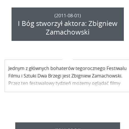
(2011-08-01)
I Bóg stworzył aktora: Zbigniew
Zamachowski
Jednym z głównych bohaterów tegorocznego Festiwalu
Filmu i Sztuki Dwa Brzegi jest Zbigniew Zamachowski.
Przez ten festiwalowy tydzień możemy oglądać filmy
czy spektakle z jego udziałem, ale też spotkać się z nim
osobiście.