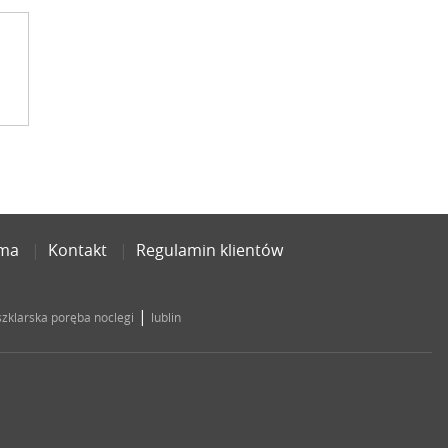
ama
Kontakt
Regulamin klientów
|
szklarska poręba noclegi
lublin