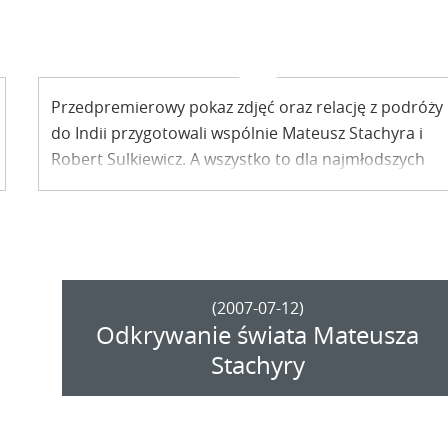
Przedpremierowy pokaz zdjęć oraz relację z podróży
do Indii przygotowali wspólnie Mateusz Stachyra i
Robert Sulkiewicz. A wszystko to dla najmłodszych
uczniów z Gminnego Zespołu Szkół w Kazimierzu
Dolnym, którzy niedawno stracili dach nad głową.
(2007-07-12)
Odkrywanie świata Mateusza
Stachyry