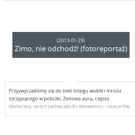
(2013-01-29)
Zimo, nie odchodź! (fotoreportaż)
Przyzwyczailiśmy się do bieli śniegu wokół i mrozu
szczypiącego w policzki. Zimowa aura, często
słoneczna, wręcz zachęcała do aktywności - spacerów,
sanny czy szusowania po stoku i lodowisku. Zimo, nie
odchodź!