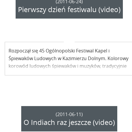
(2011-06-24)
Pierwszy dzień festiwalu (video)
Rozpoczął się 45 Ogólnopolski Festiwal Kapel i
Śpiewaków Ludowych w Kazimierzu Dolnym. Kolorowy
korowód ludowych śpiewaków i muzyków, tradycyjnie
przeszedł spod Kazimierskiego Ośrodka Kultury na
Rynek, by tu rozgościć się na dobre.
(2011-06-11)
O Indiach raz jeszcze (video)