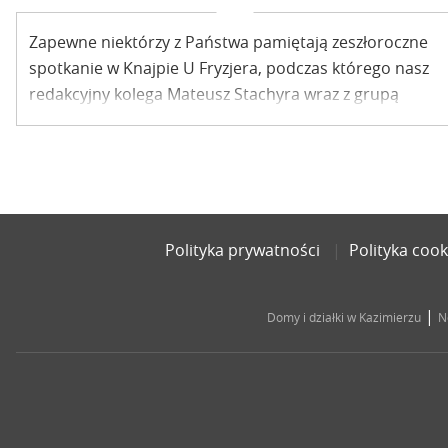
Zapewne niektórzy z Państwa pamiętają zeszłoroczne
spotkanie w Knajpie U Fryzjera, podczas którego nasz
redakcyjny kolega Mateusz Stachyra wraz z grupą
przyjaciół przybliżyli nam kulisy swojej wyprawy do
Birmy i Tajlandii. Kolejna relacja z podróży – tym razem
do Indii – w Knajpie U Fryzjera 10 czerwca o godz.
19.00.
Polityka prywatności
Polityka cook
|
Domy i działki w Kazimierzu
N