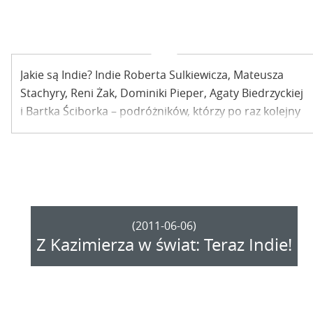
Jakie są Indie? Indie Roberta Sulkiewicza, Mateusza
Stachyry, Reni Żak, Dominiki Pieper, Agaty Biedrzyckiej
i Bartka Ściborka – podróżników, którzy po raz kolejny
wyruszyli z Kazimierza w świat, tym razem właśnie Indie
obierając sobie za cel podróży?
(2011-06-06)
Z Kazimierza w świat: Teraz Indie!