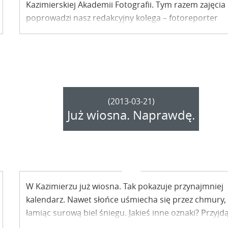
Kazimierskiej Akademii Fotografii. Tym razem zajęcia
poprowadzi nasz redakcyjny kolega – fotoreporter
Mateusz Stachyra.
(2013-03-21)
Już wiosna. Naprawdę.
W Kazimierzu już wiosna. Tak pokazuje przynajmniej
kalendarz. Nawet słońce uśmiecha się przez chmury,
łamiąc surową biel śniegu. Jakieś inne oznaki? Przyjdą
jak tylko spłoną i spłyną marzanny…