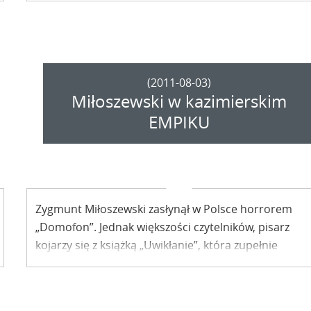
(2011-08-03)
Miłoszewski w kazimierskim
EMPIKU
Zygmunt Miłoszewski zasłynął w Polsce horrorem
„Domofon”. Jednak większości czytelników, pisarz
kojarzy się z książką „Uwikłanie”, która zupełnie
niedawno doczekała się filmowej adaptacji.