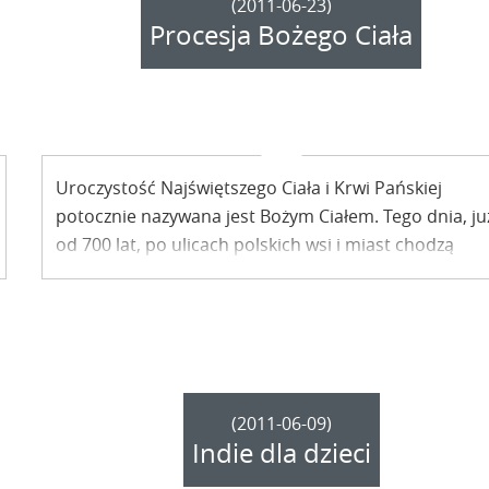
(2011-06-23)
Procesja Bożego Ciała
Uroczystość Najświętszego Ciała i Krwi Pańskiej
potocznie nazywana jest Bożym Ciałem. Tego dnia, ju
od 700 lat, po ulicach polskich wsi i miast chodzą
uroczyste procesje. W Kazimierzu Dolnym również.
(2011-06-09)
Indie dla dzieci