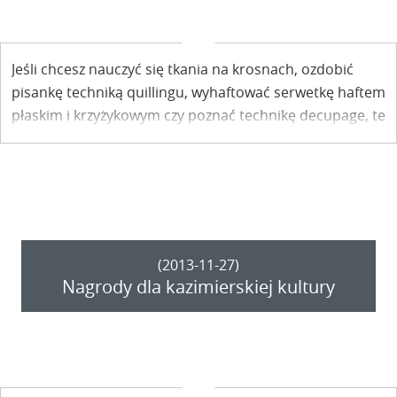
Jeśli chcesz nauczyć się tkania na krosnach, ozdobić
pisankę techniką quillingu, wyhaftować serwetkę haftem
płaskim i krzyżykowym czy poznać technikę decupage, te
warsztaty są dla Ciebie. Twórczynie z Koła Twórców
Ludowych w Kazimierzu w dzień 8 marca zapraszają na
zajęcia wszystkie chętne panie do Siedliska Małgorzaty.
(2013-11-27)
Nagrody dla kazimierskiej kultury