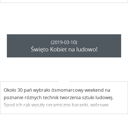
Ludowych i Rękodzieła Artystycznego w Kazimierzu.
Konferencja sieciująca NetworX – Inspiring Rural Europe
w Belgii miała więc kazimierski akcent.
(2019-03-10)
Święto Kobiet na ludowo!
Około 30 pań wybrało ósmomarcowy weekend na
poznanie różnych technik tworzenia sztuki ludowej.
Spod ich rąk wyszły ceramiczne baranki, wiórowe
ptaszki, pisanki i wycinanki. Wszystko barwne i wesołe,
jak wiosna, której wyglądamy coraz tęskniej.