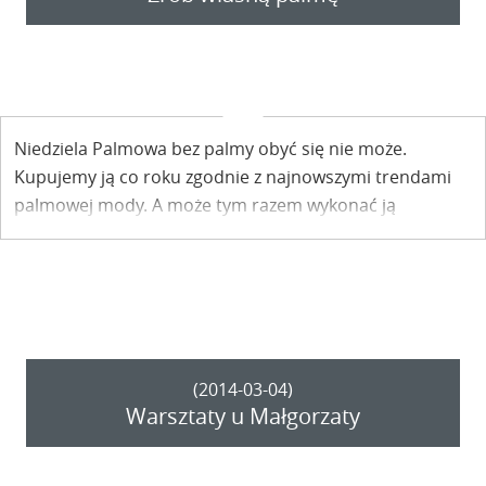
Niedziela Palmowa bez palmy obyć się nie może.
Kupujemy ją co roku zgodnie z najnowszymi trendami
palmowej mody. A może tym razem wykonać ją
samodzielnie, łącząc nowoczesność z tradycją? Jeszcze
przez tydzień można zapisywać się na warsztaty
układania palm wielkanocnych.
(2014-03-04)
Warsztaty u Małgorzaty