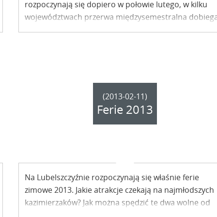
rozpoczynają się dopiero w połowie lutego, w kilku
województwach przerwa międzysemestralna dobieg
już końca. W Kazimierzu Dolnym przewidziano atrakc
dla dzieci i młodzieży, zarówno w styczniu, jak i w lut
(2013-02-11)
Ferie 2013
Na Lubelszczyźnie rozpoczynają się właśnie ferie
zimowe 2013. Jakie atrakcje czekają na najmłodszych
kazimierzaków? Jak można spędzić te dwa wolne od
obowiązków tygodnie właśnie w nadwiślańskim