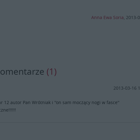
Anna Ewa Soria
,
2013-0
komentarze
(1)
2013-03-16 
nr 12 autor Pan Wrótniak i ''on sam moczący nogi w fasce''
zne!!!!!!