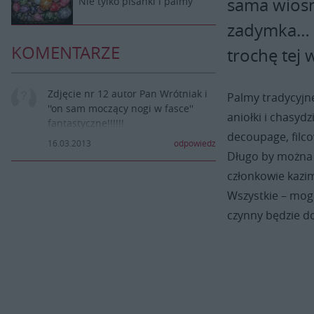
sama wiosn
Nie tylko pisanki i palmy
zadymka… N
KOMENTARZE
trochę tej
Zdjęcie nr 12 autor Pan Wrótniak i
Palmy tradycyjne
''on sam moczący nogi w fasce''
aniołki i chasy
fantastyczne!!!!!!
decoupage, filco
16.03.2013
odpowiedz
Długo by można 
członkowie kazi
Wszystkie – mog
czynny będzie do