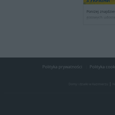
Poniżej znajdzie
gotowych udostę
noclegowe dla os
szukających sch
kraju. Skontaktu
obiektu i uzgodni
Polityka prywatności
Polityka cook
|
Domy i działki w Kazimierzu
N