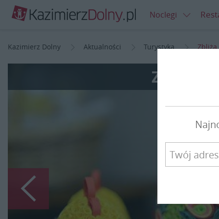
Rest
Noclegi
Kazimierz Dolny
Aktualności
Turystyka
Zbliża
Zbliża s
Najn
Poprzedni