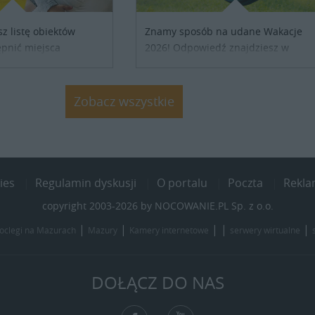
sz listę obiektów
Znamy sposób na udane Wakacje
pnić miejsca
2026! Odpowiedź znajdziesz w
ób z Ukrainy,
naszych ofertach noclegowych na
ronienia w naszym
Lato, Wakacje 2026. Nie zwlekaj
j się z właścicielem
atrakcyjne noclegi czekają...
Zobacz wszystkie
j szczegóły....
ies
Regulamin dyskusji
O portalu
Poczta
Rekl
copyright 2003-2026 by NOCOWANIE.PL Sp. z o.o.
|
|
| |
|
oclegi na Mazurach
Mazury
Kamery internetowe
serwery wirtualne
DOŁĄCZ DO NAS
Facebook
YouTube