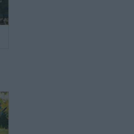
we,
ie
ie