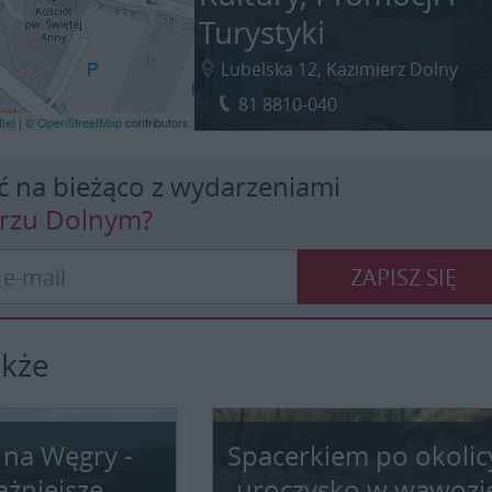
Turystyki
Lubelska 12, Kazimierz Dolny
81 8810-040
let
| ©
OpenStreetMap
contributors
ć na bieżąco z wydarzeniami
erzu Dolnym?
ZAPISZ SIĘ
akże
 na Węgry -
Spacerkiem po okolic
ażniejsze
uroczysko w wąwozi