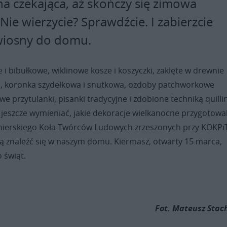
a czekająca, aż skończy się zimowa
ie wierzycie? Sprawdźcie. I zabierzcie
 wiosny do domu.
 i bibułkowe, wiklinowe kosze i koszyczki, zaklęte w drewnie
dzi, koronka szydełkowa i snutkowa, ozdoby patchworkowe
we przytulanki, pisanki tradycyjne i zdobione techniką quilli
jeszcze wymieniać, jakie dekoracje wielkanocne przygotowal
mierskiego Koła Twórców Ludowych zrzeszonych przy KOKPiT
ą znaleźć się w naszym domu. Kiermasz, otwarty 15 marca,
 świąt.
Fot. Mateusz Stac