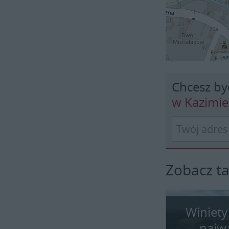
Leaf
Chcesz by
w Kazimi
Zobacz t
Winiety
najw