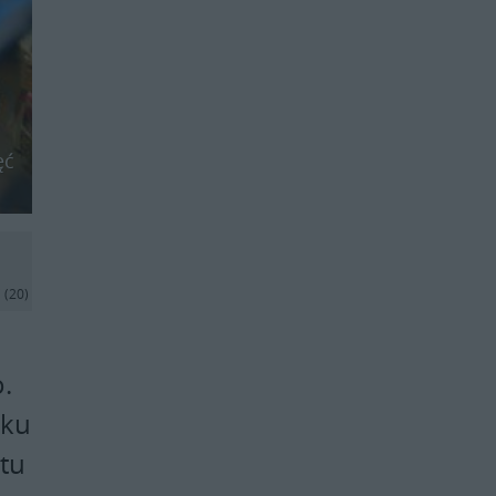
ęć
j
(20)
o.
dku
 tu