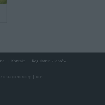
ama
Kontakt
Regulamin klientów
|
szklarska poręba noclegi
lublin