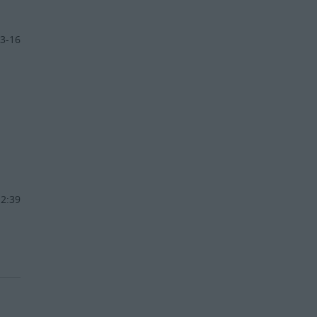
3-16
12:39