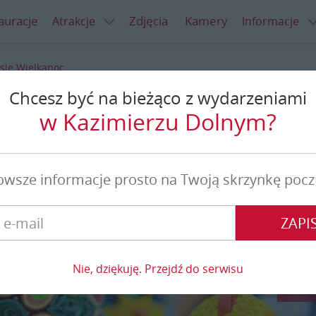
auracje
Zdjęcia
Kamery
Atrakcje
Informacje
 się Wielkanoc
Chcesz być na bieżąco z wydarzeniami
ię Wielkanoc
w Kazimierzu Dolnym?
owsze informacje prosto na Twoją skrzynkę pocz
ZAPIS
Nie, dziękuję. Przejdź do serwisu