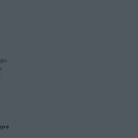
ngu.
i
.
hyra