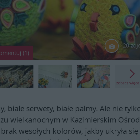
20 zdj
omentuj (1)
zobacz więce
y, białe serwety, białe palmy. Ale nie tylk
szu wielkanocnym w Kazimierskim Ośro
 brak wesołych kolorów, jakby ukryła się