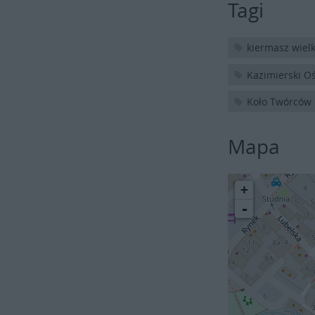
Tagi
kiermasz wiel
Kazimierski Oś
Koło Twórców
Mapa
+
-