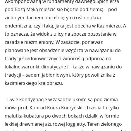
wkomponowaną w fundamenty dawnego Spichlerza
pod Bożą Męką mieścić się będzie pod ziemią – pod
zielonym dachem porośniętym roślinnością
endemiczną, czyli taką, jaka jest obecna w Kazimierzu. A
to oznacza, że widok z ulicy na zbocze pozostanie w
zasadzie niezmieniony. W zasadzie, ponieważ
planowane jest obsadzenie wzgórza w nawiązaniu do
tradycji średniowiecznych winoroślą odporną na
lokalne warunki klimatyczne i – także w nawiązaniu do
tradycji – sadem jabłoniowym, który powoli znika z
kazimierskiego krajobrazu.
- Dwie kondygnacje w zasadzie ukryte są pod ziemią –
mówi prof. Konrad Kucza Kuczyński.- Trzecia to tylko
malutka kubatura po dwóch bokach działki w formie
lekkiej drewnianej ażurowej loggietty. Teren zielonego