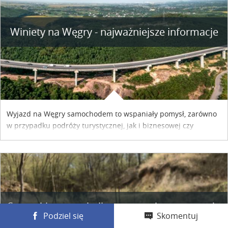
Winiety na Węgry - najważniejsze informacje
Wyjazd na Węgry samochodem to wspaniały pomysł, zarówno
w przypadku podróży turystycznej, jak i biznesowej czy
służbowej. Pamiętać tylko trzeba o wykupieniu winiety, co
można szybko i sprawnie zrobić online. Materiał powstał dzięki
współpracy reklamowej z Hungary Vignette.
Spacerkiem po okolicy: uroczysko w wąwozie
Podziel się
Skomentuj
Chojnackiego