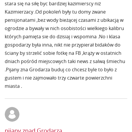
stara się na siłę byc bardziej kazimierscy niż
Kazimierzacy .Od pokoleń były tu domy zwane
pensjonatami ,bez wody bieżącej czasami z ubikacją w
ogrodzie a bywały w nich osobistości wielkiego kalibru
których pamięta sie do dzisiaj i wspomina .No i klasa
gospodarzy była inna, nikt nie przypierał bidaków do
ściany by strzelić sobie fotkę na FB ,krąży w ostatnich
dniach pośród miejscowych taki news z salwą śmiechu
.Pijany zna Grodarza buduj co chcesz byle to było z
gustem i nie zajmowało trzy czwarte powierzchni
miasta .
pijany znad Grodarza