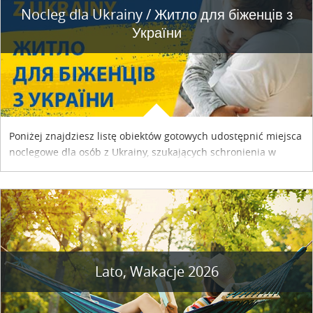
Nocleg dla Ukrainy / Житло для бiженцiв з
України
Poniżej znajdziesz listę obiektów gotowych udostępnić miejsca
noclegowe dla osób z Ukrainy, szukających schronienia w
naszym kraju. Skontaktuj się z właścicielem obiektu i uzgodnij
szczegóły....
Lato, Wakacje 2026