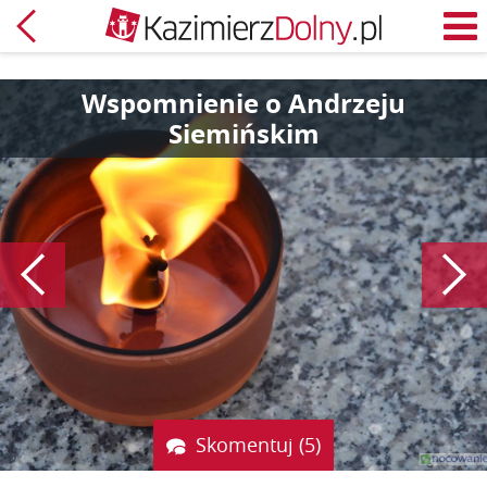
Powrót
M
Wspomnienie o Andrzeju
Siemińskim
Poprzedni
Skomentuj (5)