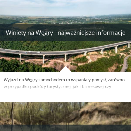
Winiety na Węgry - najważniejsze informacje
Wyjazd na Węgry samochodem to wspaniały pomysł, zarówno
w przypadku podróży turystycznej, jak i biznesowej czy
służbowej. Pamiętać tylko trzeba o wykupieniu winiety, co
można szybko i sprawnie zrobić online. Materiał powstał dzięki
współpracy reklamowej z Hungary Vignette.