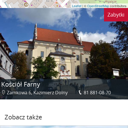
Leaflet
| ©
OpenStreetMap
contributors
Zabytki
Kościół Farny
Zamkowa 6, Kazimierz Dolny
81 881-08-70
Zobacz także