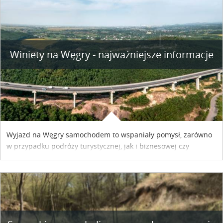
Winiety na Węgry - najważniejsze informacje
Wyjazd na Węgry samochodem to wspaniały pomysł, zarówno
w przypadku podróży turystycznej, jak i biznesowej czy
służbowej. Pamiętać tylko trzeba o wykupieniu winiety, co
można szybko i sprawnie zrobić online. Materiał powstał dzięki
współpracy reklamowej z Hungary Vignette.