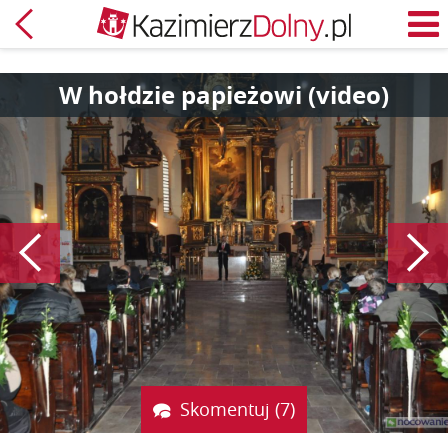
Powrót
M
W hołdzie papieżowi (video)
Poprzedni
Skomentuj (7)