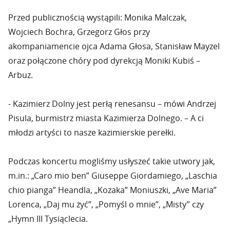
Przed publicznością wystąpili: Monika Malczak,
Wojciech Bochra, Grzegorz Głos przy
akompaniamencie ojca Adama Głosa, Stanisław Mayzel
oraz połączone chóry pod dyrekcją Moniki Kubiś –
Arbuz.
- Kazimierz Dolny jest perłą renesansu – mówi Andrzej
Pisula, burmistrz miasta Kazimierza Dolnego. – A ci
młodzi artyści to nasze kazimierskie perełki.
Podczas koncertu mogliśmy usłyszeć takie utwory jak,
m.in.: „Caro mio ben” Giuseppe Giordamiego, „Laschia
chio pianga” Heandla, „Kozaka” Moniuszki, „Ave Maria”
Lorenca, „Daj mu żyć”, „Pomyśl o mnie”, „Misty” czy
„Hymn III Tysiąclecia.