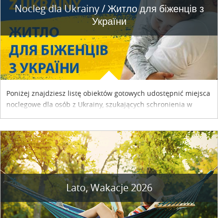
Nocleg dla Ukrainy / Житло для бiженцiв з
України
Poniżej znajdziesz listę obiektów gotowych udostępnić miejsca
noclegowe dla osób z Ukrainy, szukających schronienia w
naszym kraju. Skontaktuj się z właścicielem obiektu i uzgodnij
szczegóły....
Lato, Wakacje 2026