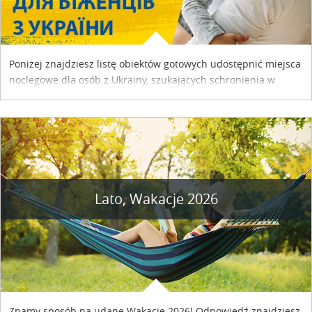
Poniżej znajdziesz listę obiektów gotowych udostępnić miejsca
noclegowe dla osób z Ukrainy, szukających schronienia w
naszym kraju. Skontaktuj się z właścicielem obiektu i uzgodnij
szczegóły....
Lato, Wakacje 2026
Znamy sposób na udane Wakacje 2026! Odpowiedź znajdziesz