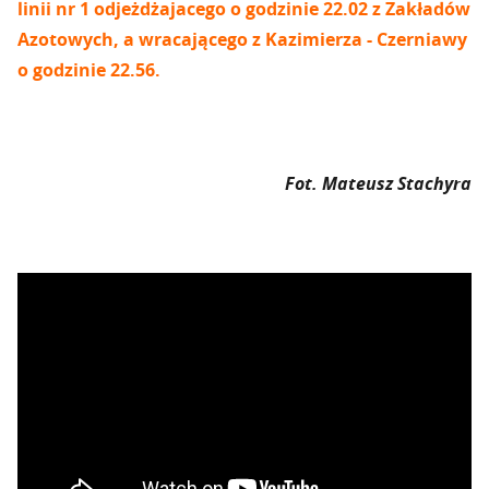
linii nr 1 odjeżdżajacego o godzinie 22.02 z Zakładów
Azotowych, a wracającego z Kazimierza - Czerniawy
o godzinie 22.56.
Fot. Mateusz Stachyra