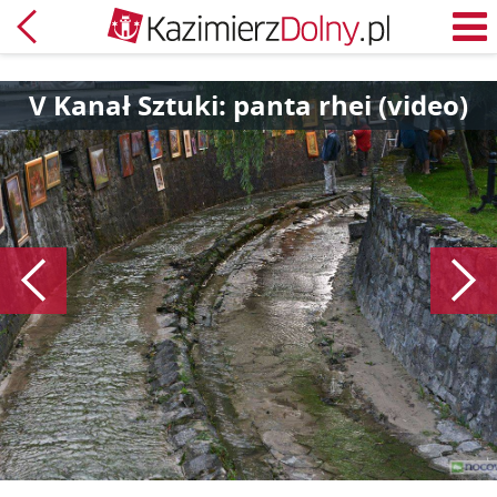
Powrót
M
V Kanał Sztuki: panta rhei (video)
Poprzedni