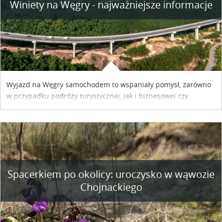
Winiety na Węgry - najważniejsze informacje
Wyjazd na Węgry samochodem to wspaniały pomysł, zarówno
w przypadku podróży turystycznej, jak i biznesowej czy
służbowej. Pamiętać tylko trzeba o wykupieniu winiety, co
można szybko i sprawnie zrobić online. Materiał powstał dzięki
współpracy reklamowej z Hungary Vignette.
Spacerkiem po okolicy: uroczysko w wąwozie
Chojnackiego