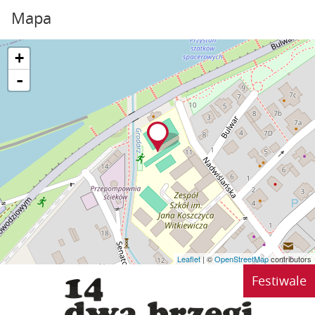
Mapa
+
-
Leaflet
| ©
OpenStreetMap
contributors
Festiwale