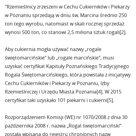
"Rzemieślnicy zrzeszeni w Cechu Cukierników i Piekarzy
w Poznaniu sprzedają w dniu św. Marcina średnio 250
ton tego wyrobu, natomiast w skali rocznej sprzedaż
wynosi 500 ton, co stanowi 2,5 miliona sztuk rogali[2].
Aby cukiernia mogła używać nazwy „rogale
świętomarcińskie” lub „rogale marcińskie”, musi
uzyskać certyfikat Kapituły Poznańskiego Tradycyjnego
Rogala Świętomarcińskiego, która powstała z inicjatywy
Cechu Cukierników i Piekarzy w Poznaniu, Izby
Rzemieślniczej i Urzędu Miasta Poznania[4]. W 2015
certyfikat taki uzyskało 101 piekarni i cukierni[5].
Rozporządzeniem Komisji (WE) nr 1070/2008 z dnia 30
października 2008 r. nazwa „Rogal świętomarciński”
została wpisana do rejestru chronionych nazw