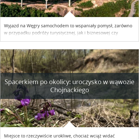
Wyjazd na Węgry samochodem to wspaniały pomysł, zarówno
w przypadku podróży turystycznej, jak i biznesowej czy
służbowej. Pamiętać tylko trzeba o wykupieniu winiety, co
można szybko i sprawnie zrobić online. Materiał powstał dzięki
współpracy reklamowej z Hungary Vignette.
Spacerkiem po okolicy: uroczysko w wąwozie
Chojnackiego
Miejsce to rzeczywiście urokliwe, chociaż wciąż widać