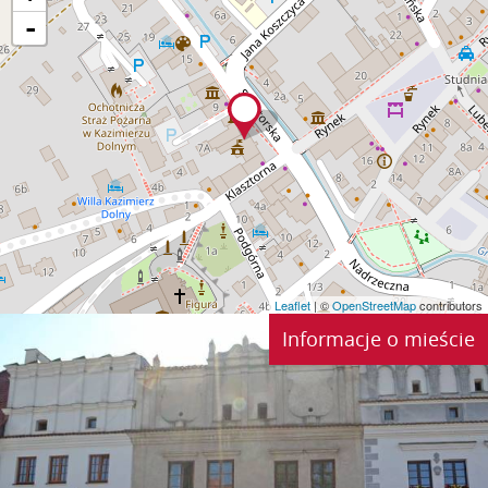
-
Leaflet
| ©
OpenStreetMap
contributors
Informacje o mieście