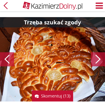
Powrót
M
Trzeba szukać zgody
Poprzedni
Skomentuj (13)