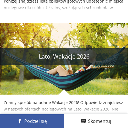
Poniżej znajdziesz listę obiektów gotowych udostępnić miejsca
noclegowe dla osób z Ukrainy, szukających schronienia w
naszym kraju. Skontaktuj się z właścicielem obiektu i uzgodnij
szczegóły....
Lato, Wakacje 2026
Znamy sposób na udane Wakacje 2026! Odpowiedź znajdziesz
w naszych ofertach noclegowych na Lato, Wakacje 2026. Nie
zwlekaj atrakcyjne noclegi czekają...
Podziel się
Skomentuj