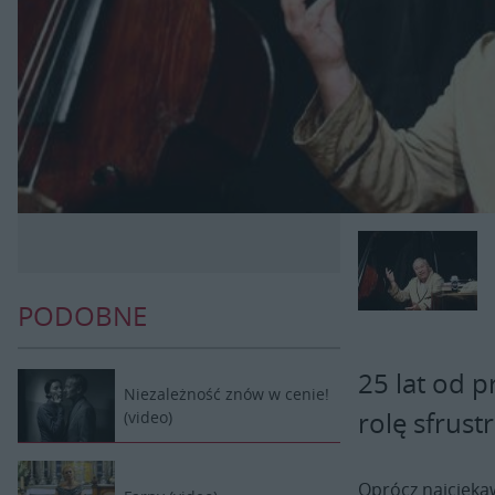
PODOBNE
25 lat od p
Niezależność znów w cenie!
rolę sfrus
(video)
Oprócz najciek