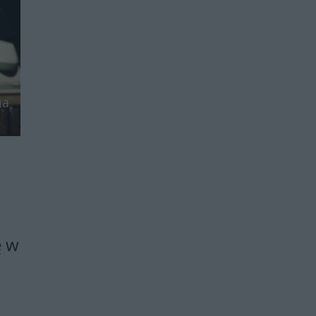
ia
ę w
ć