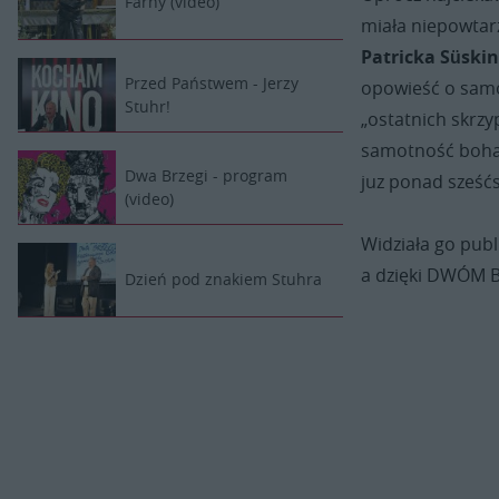
Farny (video)
miała niepowtar
Patricka Süski
Przed Państwem - Jerzy
opowieść o samo
Stuhr!
„ostatnich skrzyp
samotność bohat
Dwa Brzegi - program
juz ponad sześćs
(video)
Widziała go pub
a dzięki DWÓM 
Dzień pod znakiem Stuhra