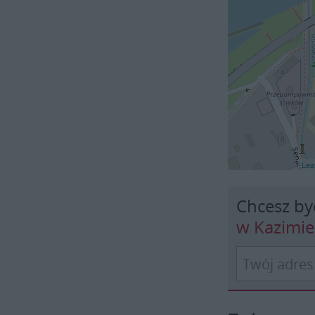
Leaf
Chcesz by
w Kazimi