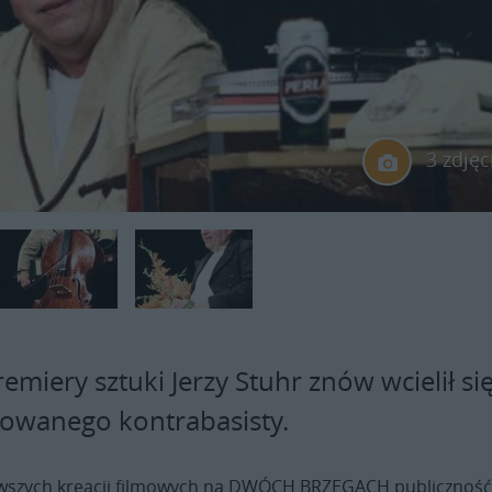
3 zdjęc
remiery sztuki Jerzy Stuhr znów wcielił si
trowanego kontrabasisty.
awszych kreacji filmowych na DWÓCH BRZEGACH publicznoś