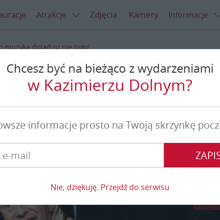
auracje
Zdjęcia
Kamery
Atrakcje
Informacje
o muzyka dotąd tu nie było!
Chcesz być na bieżąco z wydarzeniami
dotąd tu nie było!
w Kazimierzu Dolnym?
owsze informacje prosto na Twoją skrzynkę pocz
ZAPIS
Nie, dziękuję. Przejdź do serwisu