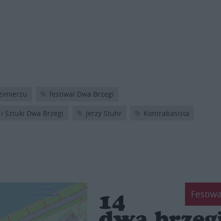
azimierzu
festiwal Dwa Brzegi
 i Sztuki Dwa Brzegi
Jerzy Stuhr
Kontrabasista
Festiwa