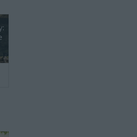
y:
e
we,
ie
ie