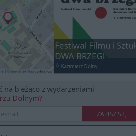
Festiwal Filmu i Sztu
DWA BRZEGI
Kazimierz Dolny
let
| ©
OpenStreetMap
contributors
ć na bieżąco z wydarzeniami
erzu Dolnym?
ZAPISZ SIĘ