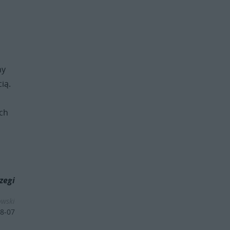
ny
ią.
ech
zegi
owski
8-07