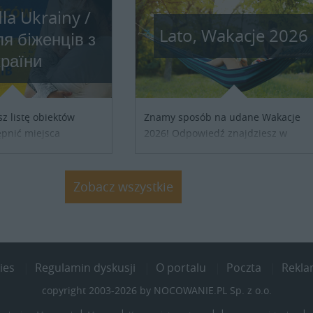
la Ukrainy /
Lato, Wakacje 2026
я бiженцiв з
країни
sz listę obiektów
Znamy sposób na udane Wakacje
pnić miejsca
2026! Odpowiedź znajdziesz w
ób z Ukrainy,
naszych ofertach noclegowych na
ronienia w naszym
Lato, Wakacje 2026. Nie zwlekaj
j się z właścicielem
atrakcyjne noclegi czekają...
Zobacz wszystkie
j szczegóły....
ies
Regulamin dyskusji
O portalu
Poczta
Rekl
copyright 2003-2026 by NOCOWANIE.PL Sp. z o.o.