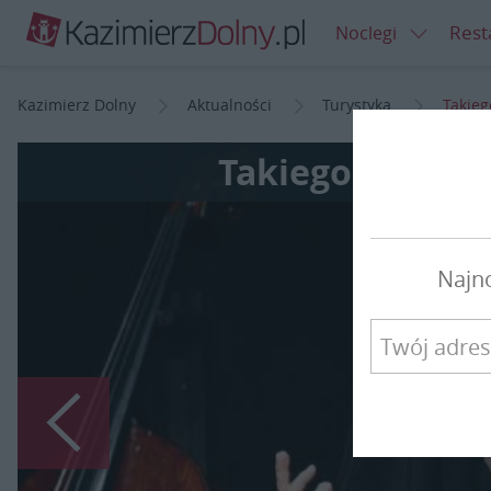
Rest
Noclegi
Kazimierz Dolny
Aktualności
Turystyka
Takieg
Takiego muzyka 
Najn
Poprzedni