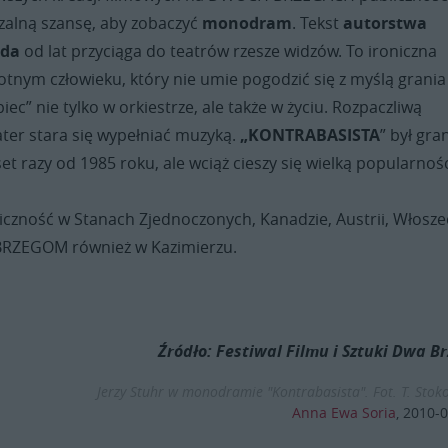
zalną szansę, aby zobaczyć
monodram
. Tekst
autorstwa
nda
od lat przyciąga do teatrów rzesze widzów. To ironiczna
tnym człowieku, który nie umie pogodzić się z myślą grania
iec” nie tylko w orkiestrze, ale także w życiu. Rozpaczliwą
er stara się wypełniać muzyką.
„KONTRABASISTA
” był gra
et razy od 1985 roku, ale wciąż cieszy się wielką popularnośc
liczność w Stanach Zjednoczonych, Kanadzie, Austrii, Włosz
BRZEGOM również w Kazimierzu.
Źródło: Festiwal Filmu i Sztuki Dwa Br
Jerzy Stuhr w monodramie "Kontrabasista". Fot. T. Stok
Anna Ewa Soria
,
2010-0