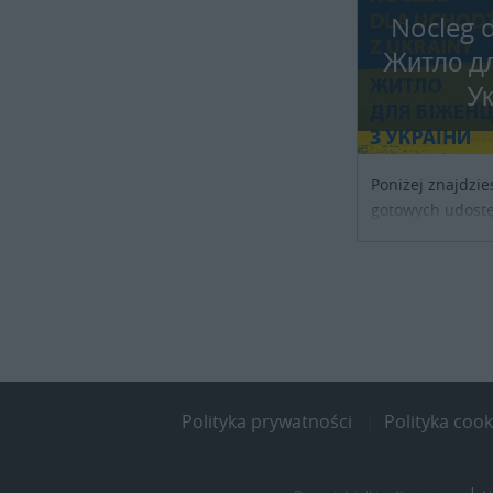
Nocleg d
Житло дл
У
Poniżej znajdzie
gotowych udostę
noclegowe dla os
szukających sch
kraju. Skontaktu
obiektu i uzgodni
Polityka prywatności
Polityka cook