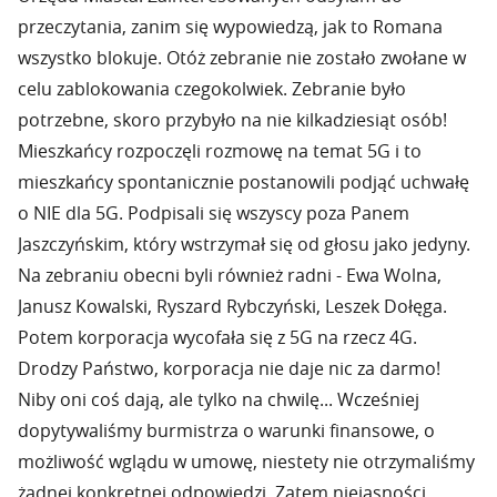
przeczytania, zanim się wypowiedzą, jak to Romana
wszystko blokuje. Otóż zebranie nie zostało zwołane w
celu zablokowania czegokolwiek. Zebranie było
potrzebne, skoro przybyło na nie kilkadziesiąt osób!
Mieszkańcy rozpoczęli rozmowę na temat 5G i to
mieszkańcy spontanicznie postanowili podjąć uchwałę
o NIE dla 5G. Podpisali się wszyscy poza Panem
Jaszczyńskim, który wstrzymał się od głosu jako jedyny.
Na zebraniu obecni byli również radni - Ewa Wolna,
Janusz Kowalski, Ryszard Rybczyński, Leszek Dołęga.
Potem korporacja wycofała się z 5G na rzecz 4G.
Drodzy Państwo, korporacja nie daje nic za darmo!
Niby oni coś dają, ale tylko na chwilę... Wcześniej
dopytywaliśmy burmistrza o warunki finansowe, o
możliwość wglądu w umowę, niestety nie otrzymaliśmy
żadnej konkretnej odpowiedzi. Zatem niejasności