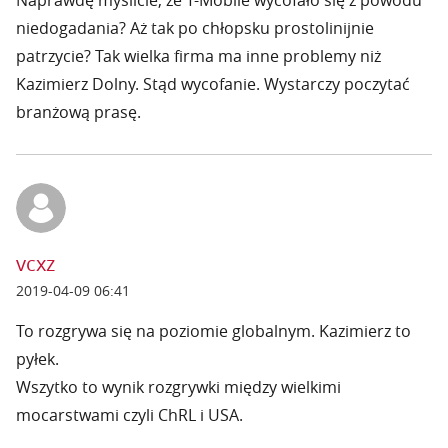
Naprawdę myślicie, że T-Mobile wycofało się z powodu
niedogadania? Aż tak po chłopsku prostolinijnie
patrzycie? Tak wielka firma ma inne problemy niż
Kazimierz Dolny. Stąd wycofanie. Wystarczy poczytać
branżową prasę.
vcxz
2019-04-09 06:41
To rozgrywa się na poziomie globalnym. Kazimierz to
pyłek.
Wszytko to wynik rozgrywki między wielkimi
mocarstwami czyli ChRL i USA.