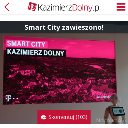
Powrót
M
Smart City zawieszono!
Skomentuj (103)