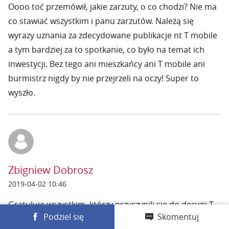
Oooo toć przemówił, jakie zarzuty, o co chodzi? Nie ma
co stawiać wszystkim i panu zarzutów. Należą się
wyrazy uznania za zdecydowane publikacje nt T mobile
a tym bardziej za to spotkanie, co było na temat ich
inwestycji. Bez tego ani mieszkańcy ani T mobile ani
burmistrz nigdy by nie przejrzeli na oczy! Super to
wyszło.
Zbigniew Dobrosz
2019-04-02 10:46
Gratuluję wszystkim, którzy przyczynili się do decyzji T-
Podziel się
Skomentuj
Mobile. To bardzo dobry wstęp na kontynuację