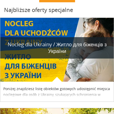
Najbliższe oferty specjalne
Nocleg dla Ukrainy / Житло для бiженцiв з
України
Poniżej znajdziesz listę obiektów gotowych udostępnić miejsca
noclegowe dla osób z Ukrainy, szukających schronienia w
naszym kraju. Skontaktuj się z właścicielem obiektu i uzgodnij
szczegóły....