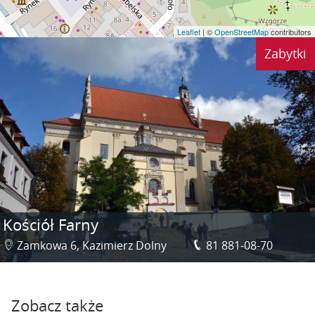
Leaflet
| ©
OpenStreetMap
contributors
Zabytki
Kościół Farny
Zamkowa 6, Kazimierz Dolny
81 881-08-70
Zobacz także