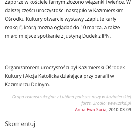
Zaporze w kościele farnym złożono wiązanki i wieńce. W
dalszej części uroczystości nastąpiło w Kazimierskim
Ośrodku Kultury otwarcie wystawy „Zaplute karły
reakcji", którą można oglądać do 10 marca, a także
miało miejsce spotkanie z Justyną Dudek z IPN.
Organizatorem uroczystości był Kazimierski Ośrodek
Kultury i Akcja Katolicka działająca przy parafii w
Kazimierzu Dolnym.
Grupa rekonstrukcyjna z Lublina podczas mszy w kazimierskiej
farze. Źródło: www.zskd.pl
Anna Ewa Soria
,
2010-03-09
Skomentuj