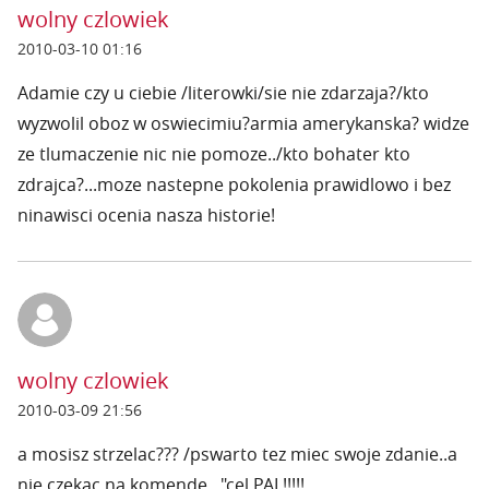
wolny czlowiek
2010-03-10 01:16
Adamie czy u ciebie /literowki/sie nie zdarzaja?/kto
wyzwolil oboz w oswiecimiu?armia amerykanska? widze
ze tlumaczenie nic nie pomoze../kto bohater kto
zdrajca?...moze nastepne pokolenia prawidlowo i bez
ninawisci ocenia nasza historie!
wolny czlowiek
2010-03-09 21:56
a mosisz strzelac??? /pswarto tez miec swoje zdanie..a
nie czekac na komende..."cel PAL!!!!!