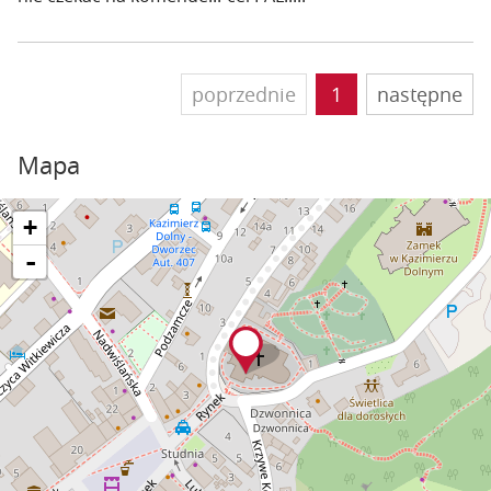
poprzednie
1
następne
Mapa
+
-