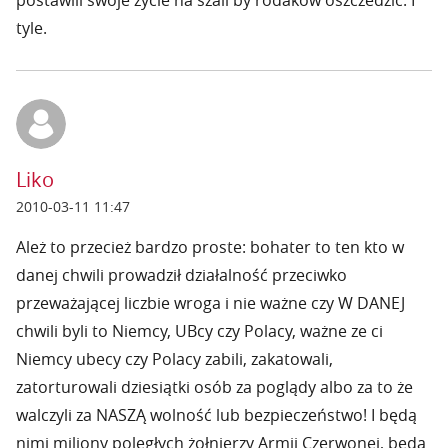
postawili swoje zycie na szali by rodakow oszczedzic. I
tyle.
Liko
2010-03-11 11:47
Ależ to przecież bardzo proste: bohater to ten kto w
danej chwili prowadził działalność przeciwko
przeważającej liczbie wroga i nie ważne czy W DANEJ
chwili byli to Niemcy, UBcy czy Polacy, ważne ze ci
Niemcy ubecy czy Polacy zabili, zakatowali,
zatorturowali dziesiątki osób za poglądy albo za to że
walczyli za NASZĄ wolność lub bezpieczeństwo! I będą
nimi miliony poległych żołnierzy Armii Czerwonej, będą