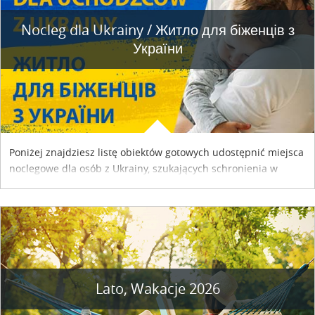
Nocleg dla Ukrainy / Житло для бiженцiв з
України
Poniżej znajdziesz listę obiektów gotowych udostępnić miejsca
noclegowe dla osób z Ukrainy, szukających schronienia w
naszym kraju. Skontaktuj się z właścicielem obiektu i uzgodnij
szczegóły....
Lato, Wakacje 2026