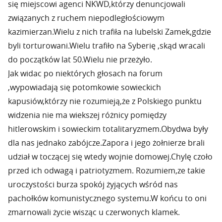
się miejscowi agenci NKWD,którzy denuncjowali
związanych z ruchem niepodległościowym
kazimierzan.Wielu z nich trafiła na lubelski Zamek,gdzie
byli torturowani.Wielu trafiło na Syberię ,skąd wracali
do początków lat 50.Wielu nie przeżyło.
Jak widac po niektórych głosach na forum
,wypowiadają się potomkowie sowieckich
kapusiów,którzy nie rozumieją,że z Polskiego punktu
widzenia nie ma wiekszej różnicy pomiędzy
hitlerowskim i sowieckim totalitaryzmem.Obydwa były
dla nas jednako zabójcze.Zapora i jego żołnierze brali
udział w toczącej się wtedy wojnie domowej.Chylę czoło
przed ich odwagą i patriotyzmem. Rozumiem,ze takie
uroczystości burza spokój żyjących wśród nas
pachołków komunistycznego systemu.W końcu to oni
zmarnowali życie wisząc u czerwonych klamek.