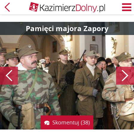
Powrót
M
Pamięci majora Zapory
Poprzedni
Skomentuj (38)