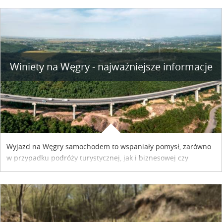
Winiety na Węgry - najważniejsze informacje
Wyjazd na Węgry samochodem to wspaniały pomysł, zarówno
w przypadku podróży turystycznej, jak i biznesowej czy
służbowej. Pamiętać tylko trzeba o wykupieniu winiety, co
można szybko i sprawnie zrobić online. Materiał powstał dzięki
współpracy reklamowej z Hungary Vignette.