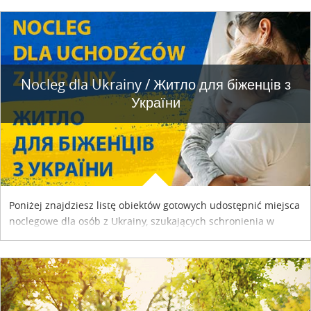
Nocleg dla Ukrainy / Житло для бiженцiв з
України
Poniżej znajdziesz listę obiektów gotowych udostępnić miejsca
noclegowe dla osób z Ukrainy, szukających schronienia w
naszym kraju. Skontaktuj się z właścicielem obiektu i uzgodnij
szczegóły....