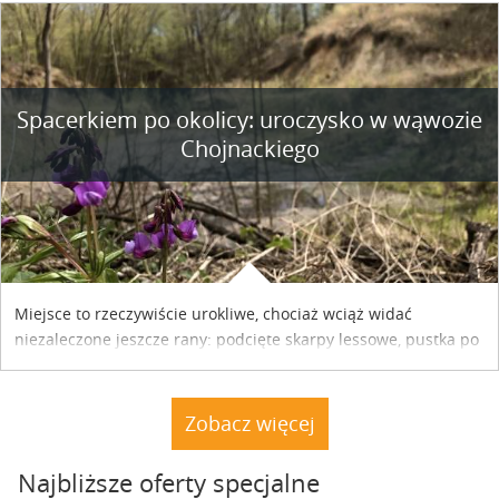
współpracy reklamowej z Hungary Vignette.
Spacerkiem po okolicy: uroczysko w wąwozie
Chojnackiego
Miejsce to rzeczywiście urokliwe, chociaż wciąż widać
niezaleczone jeszcze rany: podcięte skarpy lessowe, pustka po
nielegalnie wyciętych drzewach, bajorko po dawnym stawie
rybnym. Miały tu stać trzy nielegalnie postawione drewniane
dacze. Nie stoją. A natura powoli dochodzi do siebie.
Zobacz więcej
Najbliższe oferty specjalne