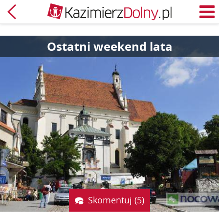
Powrót
M
Ostatni weekend lata
Skomentuj (5)